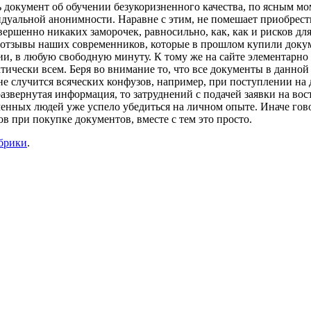
окумент об обучении безукоризненного качества, по ясным мом
дуальной анонимности. Наравне с этим, не помешает приобрест
вершенно никаких заморочек, равносильно, как, как и рисков для
отзывы наших современников, которые в прошлом купили докуме
и, в любую свободную минуту. К тому же на сайте элементарно 
тически всем. Беря во внимание то, что все документы в данно
е случится всяческих конфузов, например, при поступлении на 
 развернутая информация, то затруднений с подачей заявки на в
еменных людей уже успело убедиться на личном опыте. Иначе гов
 при покупке документов, вместе с тем это просто.
убрики
.