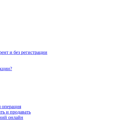
рент и без регистрации
акции?
я операция
ть и продавать
ний онлайн