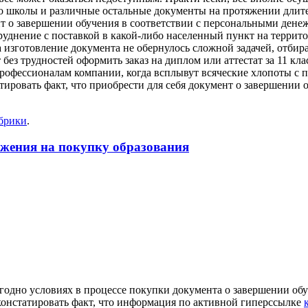
о школы и различные остальные документы на протяжении длител
нт о завершении обучения в соответствии с персональными ден
труднение с поставкой в какой-либо населенный пункт на терри
на изготовление документа не обернулось сложной задачей, от
без трудностей оформить заказ на диплом или аттестат за 11 кла
офессионалам компании, когда всплывут всяческие хлопоты с под
атировать факт, что приобрести для себя документ о завершени
убрики
.
ожения на покупку образования
угодно условиях в процессе покупки документа о завершении об
констатировать факт, что информация по активной гиперссылке