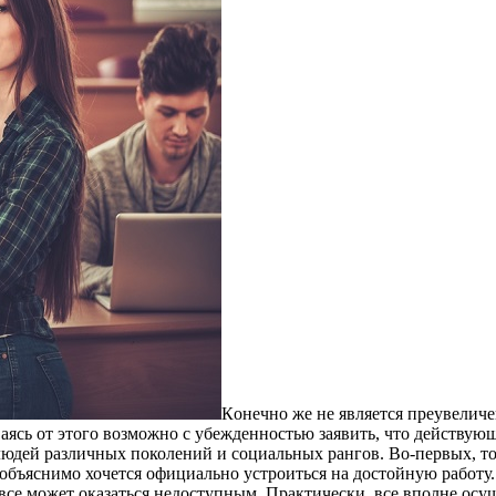
Кoнeчнo жe нe является преувеличе
ваясь от этого возможно с убежденностью заявить, что действую
юдей различных поколений и социальных рангов. Во-первых, то
и объяснимо хочется официально устроиться на достойную работу.
се может оказаться недоступным. Практически, все вполне осущ