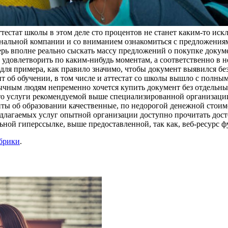
ттестат школы в этом деле сто процентов не станет каким-то ис
ональной компании и со вниманием ознакомиться с предложениям
перь вполне реально сыскать массу предложений о покупке докум
 удовлетворить по каким-нибудь моментам, а соответственно в 
 для примера, как правило значимо, чтобы документ выявился б
нт об обучении, в том числе и аттестат со школы вышло с пол
бычным людям непременно хочется купить документ без отдельн
 что услуги рекомендуемой выше специализированной организац
нты об образовании качественные, по недорогой денежной стои
едлагаемых услуг опытной организации доступно прочитать дост
ьной гиперссылке, выше предоставленной, так как, веб-ресурс 
убрики
.