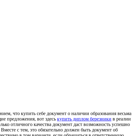
нием, что купить себе документ о наличии образования весьма
щие предложения, вот здесь
купить диплом березники
в реалии
лько отличного качества документ даст возможность успешно
 Вместе с тем, это обязательно должен быть документ об
ествимо в том варианте, если обращаться в ответственную