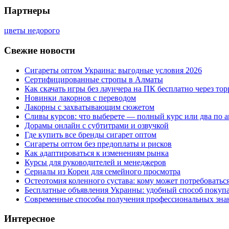
Партнеры
цветы недорого
Свежие новости
Сигареты оптом Украина: выгодные условия 2026
Сертифицированные стропы в Алматы
Как скачать игры без лаунчера на ПК бесплатно через тор
Новинки лакорнов с переводом
Лакорны с захватывающим сюжетом
Сливы курсов: что выберете — полный курс или два по 
Дорамы онлайн с субтитрами и озвучкой
Где купить все бренды сигарет оптом
Сигареты оптом без предоплаты и рисков
Как адаптироваться к изменениям рынка
Курсы для руководителей и менеджеров
Сериалы из Кореи для семейного просмотра
Остеотомия коленного сустава: кому может потребоватьс
Бесплатные объявления Украины: удобный способ покупа
Современные способы получения профессиональных зна
Интересное