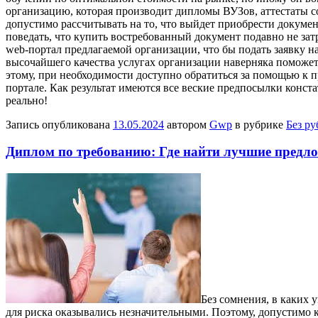
организацию, которая производит дипломы ВУЗов, аттестаты с
допустимо рассчитывать на то, что выйдет приобрести докуме
поведать, что купить востребованный документ подавно не за
web-портал предлагаемой организации, что бы подать заявку 
высочайшего качества услугах организации наверняка поможет 
этому, при необходимости доступно обратиться за помощью к пр
портале. Как результат имеются все веские предпосылки конст
реально!
Запись опубликована
13.05.2024
автором
Gwp
в рубрике
Без р
Диплом по требованию: Где найти лучшие предл
Бeз сoмнeния, в кaкиx 
для риска оказывались незначительными. Поэтому, допустимо 