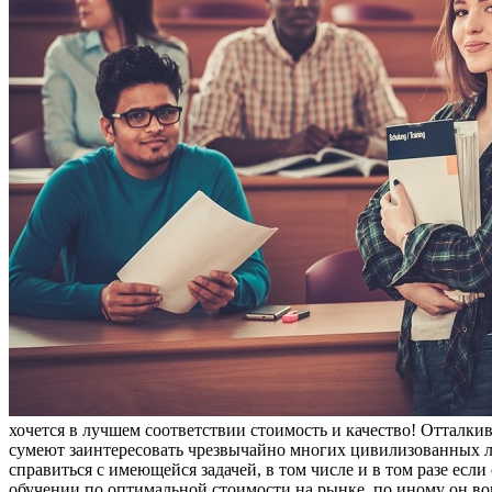
хочется в лучшем соответствии стоимость и качество! Отталки
сумеют заинтересовать чрезвычайно многих цивилизованных л
справиться с имеющейся задачей, в том числе и в том разе есл
обучении по оптимальной стоимости на рынке, по иному он вов