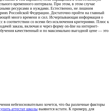
ьного временного интервала. При этом, в этом случае
ежными ресурсами и нуждами. Естественно, не лишним
ториях Российской Федерации. Достаточно пройти на главный
бирающей много времени и сил. Исчерпывающая информация о
сс в соответствии со всеми без исключения критериями. Плюс к
ачей заказа, включая и через форму on-line на интернет-
и обучения качественный и по максимально выгодной цене — это
учения небезосновательно хочется, что бы различные факторы
купить аттестат школы
выявится кстати. К примеру, для