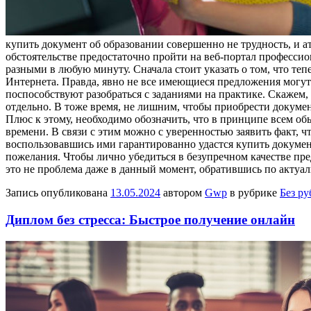
купить документ об образовании совершенно не трудность, и а
обстоятельстве предостаточно пройти на веб-портал професси
разными в любую минуту. Сначала стоит указать о том, что те
Интернета. Правда, явно не все имеющиеся предложения могут
поспособствуют разобраться с заданиями на практике. Скажем,
отдельно. В тоже время, не лишним, чтобы приобрести докуме
Плюс к этому, необходимо обозначить, что в принципе всем о
времени. В связи с этим можно с уверенностью заявить факт,
воспользовавшись ими гарантированно удастся купить докуме
пожелания. Чтобы лично убедиться в безупречном качестве пр
это не проблема даже в данный момент, обратившись по актуал
Запись опубликована
13.05.2024
автором
Gwp
в рубрике
Без р
Диплом без стресса: Быстрое получение онлайн