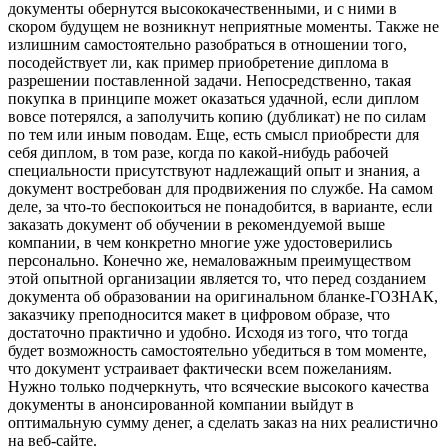
документы обернутся высококачественными, и с ними в
скором будущем не возникнут неприятные моменты. Также не
излишним самостоятельно разобраться в отношении того,
посодействует ли, как пример приобретение диплома в
разрешении поставленной задачи. Непосредственно, такая
покупка в принципе может оказаться удачной, если диплом
вовсе потерялся, а заполучить копию (дубликат) не по силам
по тем или иным поводам. Еще, есть смысл приобрести для
себя диплом, в том разе, когда по какой-нибудь рабочей
специальности присутствуют надлежащий опыт и знания, а
документ востребован для продвижения по службе. На самом
деле, за что-то беспокоиться не понадобится, в варианте, если
заказать документ об обучении в рекомендуемой выше
компании, в чем конкретно многие уже удостоверились
персонально. Конечно же, немаловажным преимуществом
этой опытной организации является то, что перед созданием
документа об образовании на оригинальном бланке-ГОЗНАК,
заказчику преподносится макет в цифровом образе, что
достаточно практично и удобно. Исходя из того, что тогда
будет возможность самостоятельно убедиться в том моменте,
что документ устраивает фактически всем пожеланиям.
Нужно только подчеркнуть, что всяческие высокого качества
документы в анонсированной компании выйдут в
оптимальную сумму денег, а сделать заказ на них реалистично
на веб-сайте.