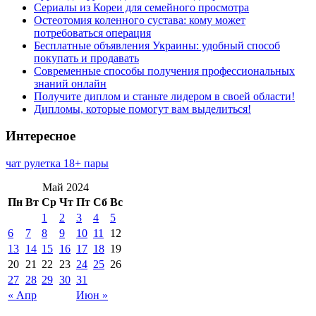
Сериалы из Кореи для семейного просмотра
Остеотомия коленного сустава: кому может
потребоваться операция
Бесплатные объявления Украины: удобный способ
покупать и продавать
Современные способы получения профессиональных
знаний онлайн
Получите диплом и станьте лидером в своей области!
Дипломы, которые помогут вам выделиться!
Интересное
чат рулетка 18+ пары
Май 2024
Пн
Вт
Ср
Чт
Пт
Сб
Вс
1
2
3
4
5
6
7
8
9
10
11
12
13
14
15
16
17
18
19
20
21
22
23
24
25
26
27
28
29
30
31
« Апр
Июн »