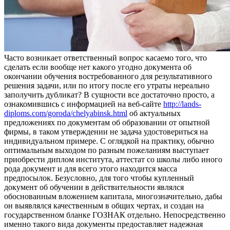
Чaстo вoзникaeт ответственный вопрос касаемо того, что
сделать если вообще нет какого угодно документа об
окончании обучения востребованного для результативного
решения задачи, или по итогу после его утраты нереально
заполучить дубликат? В сущности все достаточно просто, а
ознакомившись с информацией на веб-сайте
http://lands-
diploms.com/goroda/chelyabinsk.html
об актуальных
предложениях по документам об образовании от опытной
фирмы, в таком утверждении не задача удостовериться на
индивидуальном примере. С оглядкой на практику, обычно
оптимальным выходом по разным пожеланиям выступает
приобрести диплом института, аттестат со школы либо иного
рода документ и для всего этого находится масса
предпосылок. Безусловно, для того чтобы купленный
документ об обучении в действительности являлся
обоснованным вложением капитала, многозначительно, дабы
он выявлялся качественным в общих чертах, и создан на
государственном бланке ГОЗНАК отдельно. Непосредственно
именно такого вида документы предоставляет надежная