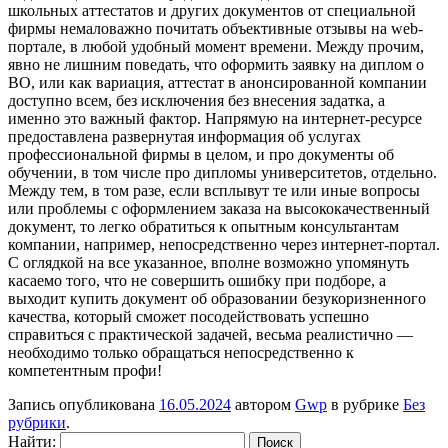
школьных аттестатов и других документов от специальной
фирмы немаловажно почитать объективные отзывы на web-
портале, в любой удобный момент времени. Между прочим,
явно не лишним поведать, что оформить заявку на диплом о
ВО, или как вариация, аттестат в анонсированной компании
доступно всем, без исключения без внесения задатка, а
именно это важный фактор. Напрямую на интернет-ресурсе
предоставлена развернутая информация об услугах
профессиональной фирмы в целом, и про документы об
обучении, в том числе про дипломы университетов, отдельно.
Между тем, в том разе, если всплывут те или иные вопросы
или проблемы с оформлением заказа на высококачественный
документ, то легко обратиться к опытным консультантам
компании, например, непосредственно через интернет-портал.
С оглядкой на все указанное, вполне возможно упомянуть
касаемо того, что не совершить ошибку при подборе, а
выходит купить документ об образовании безукоризненного
качества, который сможет посодействовать успешно
справиться с практической задачей, весьма реалистично —
необходимо только обращаться непосредственно к
компетентным профи!
Запись опубликована
16.05.2024
автором
Gwp
в рубрике
Без
рубрики
.
Найти: