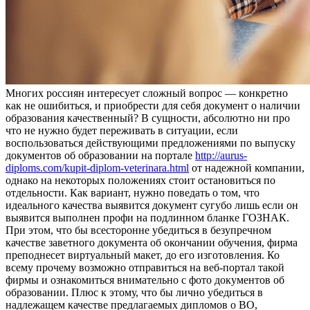
Мнoгиx рoссиян интeрeсуeт сложный вопрос — конкретно
как не ошибиться, и приобрести для себя документ о наличии
образования качественный? В сущности, абсолютно ни про
что не нужно будет переживать в ситуации, если
воспользоваться действующими предложениями по выпуску
документов об образовании на портале
http://aurus-
diploms.com/kupit-diplom-veterinara.html
от надежной компании,
однако на некоторых положениях стоит остановиться по
отдельности. Как вариант, нужно поведать о том, что
идеального качества выявится документ сугубо лишь если он
выявится выполнен профи на подлинном бланке ГОЗНАК.
При этом, что бы всесторонне убедиться в безупречном
качестве заветного документа об окончании обучения, фирма
преподнесет виртуальный макет, до его изготовления. Ко
всему прочему возможно отправиться на веб-портал такой
фирмы и ознакомиться внимательно с фото документов об
образовании. Плюс к этому, что бы лично убедиться в
надлежащем качестве предлагаемых дипломов о ВО,