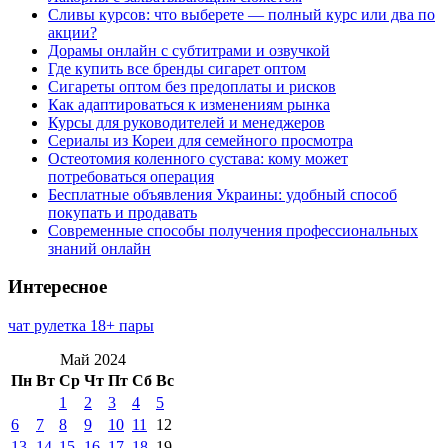
Сливы курсов: что выберете — полный курс или два по
акции?
Дорамы онлайн с субтитрами и озвучкой
Где купить все бренды сигарет оптом
Сигареты оптом без предоплаты и рисков
Как адаптироваться к изменениям рынка
Курсы для руководителей и менеджеров
Сериалы из Кореи для семейного просмотра
Остеотомия коленного сустава: кому может
потребоваться операция
Бесплатные объявления Украины: удобный способ
покупать и продавать
Современные способы получения профессиональных
знаний онлайн
Интересное
чат рулетка 18+ пары
Май 2024
Пн
Вт
Ср
Чт
Пт
Сб
Вс
1
2
3
4
5
6
7
8
9
10
11
12
13
14
15
16
17
18
19