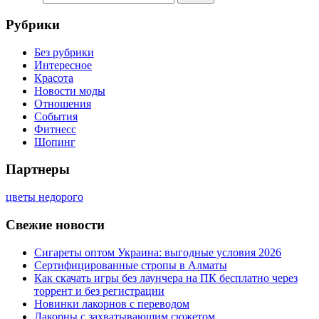
Рубрики
Без рубрики
Интересное
Красота
Новости моды
Отношения
События
Фитнесс
Шопинг
Партнеры
цветы недорого
Свежие новости
Сигареты оптом Украина: выгодные условия 2026
Сертифицированные стропы в Алматы
Как скачать игры без лаунчера на ПК бесплатно через
торрент и без регистрации
Новинки лакорнов с переводом
Лакорны с захватывающим сюжетом