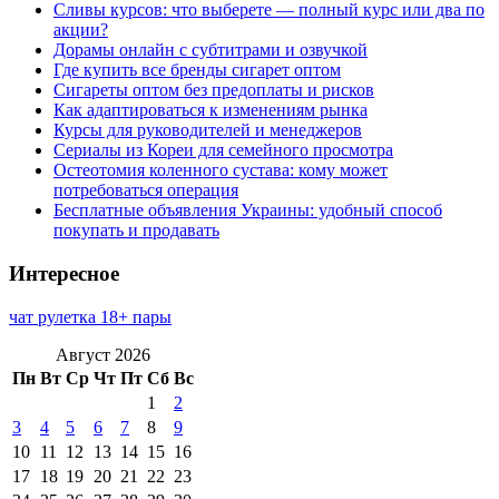
Сливы курсов: что выберете — полный курс или два по
акции?
Дорамы онлайн с субтитрами и озвучкой
Где купить все бренды сигарет оптом
Сигареты оптом без предоплаты и рисков
Как адаптироваться к изменениям рынка
Курсы для руководителей и менеджеров
Сериалы из Кореи для семейного просмотра
Остеотомия коленного сустава: кому может
потребоваться операция
Бесплатные объявления Украины: удобный способ
покупать и продавать
Интересное
чат рулетка 18+ пары
Август 2026
Пн
Вт
Ср
Чт
Пт
Сб
Вс
1
2
3
4
5
6
7
8
9
10
11
12
13
14
15
16
17
18
19
20
21
22
23