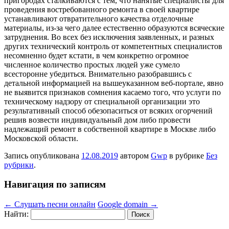
пригородах сталкиваются с тем, что нанятые специалисты для
проведения востребованного ремонта в своей квартире
устанавливают отвратительного качества отделочные
материалы, из-за чего далее естественно образуются всяческие
затруднения. Во всех без исключения заявленных, и разных
других технический контроль от компетентных специалистов
несомненно будет кстати, в чем конкретно огромное
численное количество простых людей уже сумело
всесторонне убедиться. Внимательно разобравшись с
детальной информацией на вышеуказанном веб-портале, явно
не выявится признаков сомнения касаемо того, что услуги по
техническому надзору от специальной организации это
результативный способ обезопаситься от всяких огорчений
решив возвести индивидуальный дом либо провести
надлежащий ремонт в собственной квартире в Москве либо
Московской области.
Запись опубликована
12.08.2019
автором
Gwp
в рубрике
Без
рубрики
.
Навигация по записям
←
Слушать песни онлайн
Google domain
→
Найти: