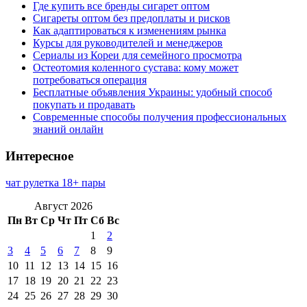
Где купить все бренды сигарет оптом
Сигареты оптом без предоплаты и рисков
Как адаптироваться к изменениям рынка
Курсы для руководителей и менеджеров
Сериалы из Кореи для семейного просмотра
Остеотомия коленного сустава: кому может
потребоваться операция
Бесплатные объявления Украины: удобный способ
покупать и продавать
Современные способы получения профессиональных
знаний онлайн
Интересное
чат рулетка 18+ пары
Август 2026
Пн
Вт
Ср
Чт
Пт
Сб
Вс
1
2
3
4
5
6
7
8
9
10
11
12
13
14
15
16
17
18
19
20
21
22
23
24
25
26
27
28
29
30