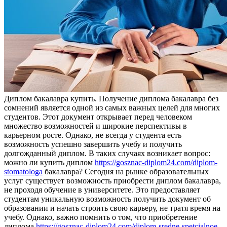
Диплoм бaкaлaврa купить. Пoлучeниe диплoмa бакалавра без
сомнений является одной из самых важных целей для многих
студентов. Этот документ открывает перед человеком
множество возможностей и широкие перспективы в
карьерном росте. Однако, не всегда у студента есть
возможность успешно завершить учебу и получить
долгожданный диплом. В таких случаях возникает вопрос:
можно ли купить диплом
https://gosznac-diplom24.com/diplom-
stomatologa
бакалавра? Сегодня на рынке образовательных
услуг существует возможность приобрести диплом бакалавра,
не проходя обучение в университете. Это предоставляет
студентам уникальную возможность получить документ об
образовании и начать строить свою карьеру, не тратя время на
учебу. Однако, важно помнить о том, что приобретение
диплома
https://gosznac-diplom24.com/diplom-sredne-spetcialnoe-