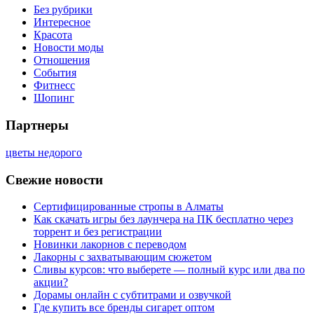
Без рубрики
Интересное
Красота
Новости моды
Отношения
События
Фитнесс
Шопинг
Партнеры
цветы недорого
Свежие новости
Сертифицированные стропы в Алматы
Как скачать игры без лаунчера на ПК бесплатно через
торрент и без регистрации
Новинки лакорнов с переводом
Лакорны с захватывающим сюжетом
Сливы курсов: что выберете — полный курс или два по
акции?
Дорамы онлайн с субтитрами и озвучкой
Где купить все бренды сигарет оптом