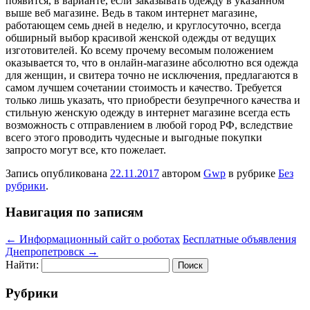
появится, в варианте, если заказывать одежду в указанном
выше веб магазине. Ведь в таком интернет магазине,
работающем семь дней в неделю, и круглосуточно, всегда
обширный выбор красивой женской одежды от ведущих
изготовителей. Ко всему прочему весомым положением
оказывается то, что в онлайн-магазине абсолютно вся одежда
для женщин, и свитера точно не исключения, предлагаются в
самом лучшем сочетании стоимость и качество. Требуется
только лишь указать, что приобрести безупречного качества и
стильную женскую одежду в интернет магазине всегда есть
возможность с отправлением в любой город РФ, вследствие
всего этого проводить чудесные и выгодные покупки
запросто могут все, кто пожелает.
Запись опубликована
22.11.2017
автором
Gwp
в рубрике
Без
рубрики
.
Навигация по записям
←
Информационный сайт о роботах
Бесплатные объявления
Днепропетровск
→
Найти:
Рубрики