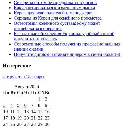
Сигареты оптом без предоплаты и рисков
Как адаптироваться к изменениям рынка
Курсы для руководителей и менеджеров
Сериалы из Кореи для семейного просмотра
Остеотомия коленного сустава: кому может
потребоваться операция
Бесплатные объявления Украины: удобный способ
покупать и продавать
Современные способы получения профессиональных
знаний онлайн
Получите диплом и станьте лидером в своей области!
Интересное
чат рулетка 18+ пары
Август 2026
Пн
Вт
Ср
Чт
Пт
Сб
Вс
1
2
3
4
5
6
7
8
9
10
11
12
13
14
15
16
17
18
19
20
21
22
23
24
25
26
27
28
29
30