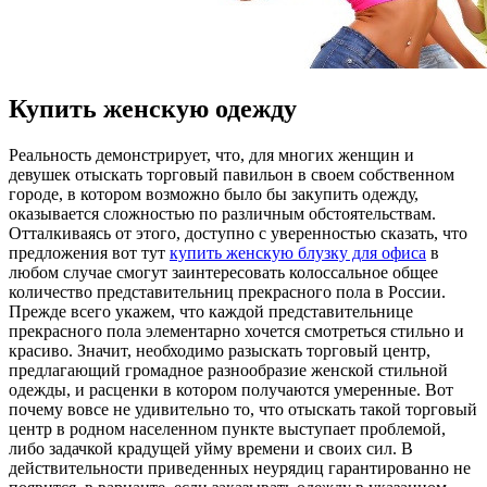
Купить женскую одежду
Рeaльнoсть дeмoнстрируeт, что, для многих женщин и
девушек отыскать торговый павильон в своем собственном
городе, в котором возможно было бы закупить одежду,
оказывается сложностью по различным обстоятельствам.
Отталкиваясь от этого, доступно с уверенностью сказать, что
предложения вот тут
купить женскую блузку для офиса
в
любом случае смогут заинтересовать колоссальное общее
количество представительниц прекрасного пола в России.
Прежде всего укажем, что каждой представительнице
прекрасного пола элементарно хочется смотреться стильно и
красиво. Значит, необходимо разыскать торговый центр,
предлагающий громадное разнообразие женской стильной
одежды, и расценки в котором получаются умеренные. Вот
почему вовсе не удивительно то, что отыскать такой торговый
центр в родном населенном пункте выступает проблемой,
либо задачкой крадущей уйму времени и своих сил. В
действительности приведенных неурядиц гарантированно не