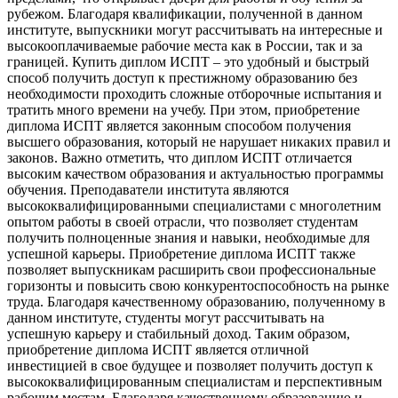
рубежом. Благодаря квалификации, полученной в данном
институте, выпускники могут рассчитывать на интересные и
высокооплачиваемые рабочие места как в России, так и за
границей. Купить диплом ИСПТ – это удобный и быстрый
способ получить доступ к престижному образованию без
необходимости проходить сложные отборочные испытания и
тратить много времени на учебу. При этом, приобретение
диплома ИСПТ является законным способом получения
высшего образования, который не нарушает никаких правил и
законов. Важно отметить, что диплом ИСПТ отличается
высоким качеством образования и актуальностью программы
обучения. Преподаватели института являются
высококвалифицированными специалистами с многолетним
опытом работы в своей отрасли, что позволяет студентам
получить полноценные знания и навыки, необходимые для
успешной карьеры. Приобретение диплома ИСПТ также
позволяет выпускникам расширить свои профессиональные
горизонты и повысить свою конкурентоспособность на рынке
труда. Благодаря качественному образованию, полученному в
данном институте, студенты могут рассчитывать на
успешную карьеру и стабильный доход. Таким образом,
приобретение диплома ИСПТ является отличной
инвестицией в свое будущее и позволяет получить доступ к
высококвалифицированным специалистам и перспективным
рабочим местам. Благодаря качественному образованию и