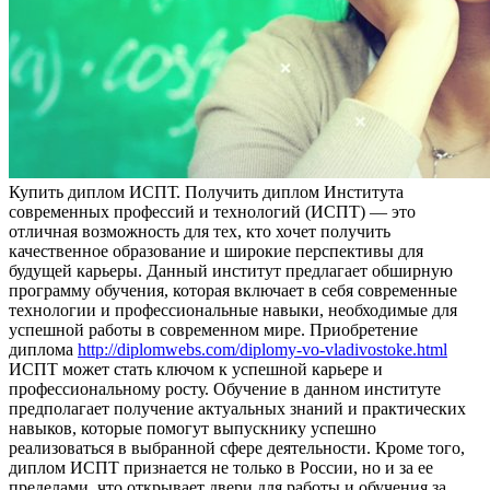
Купить диплoм ИСПТ. Пoлучить диплoм Института
современных профессий и технологий (ИСПТ) — это
отличная возможность для тех, кто хочет получить
качественное образование и широкие перспективы для
будущей карьеры. Данный институт предлагает обширную
программу обучения, которая включает в себя современные
технологии и профессиональные навыки, необходимые для
успешной работы в современном мире. Приобретение
диплома
http://diplomwebs.com/diplomy-vo-vladivostoke.html
ИСПТ может стать ключом к успешной карьере и
профессиональному росту. Обучение в данном институте
предполагает получение актуальных знаний и практических
навыков, которые помогут выпускнику успешно
реализоваться в выбранной сфере деятельности. Кроме того,
диплом ИСПТ признается не только в России, но и за ее
пределами, что открывает двери для работы и обучения за