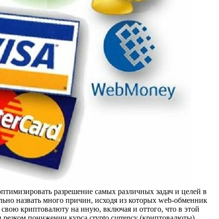
оптимизировать разрешение самых различных задач и целей в
ально назвать много причин, исходя из которых web-обменник
свою криптовалюту на иную, включая и оттого, что в этой
и резком понижении курса crypto currency (криптовалюты)