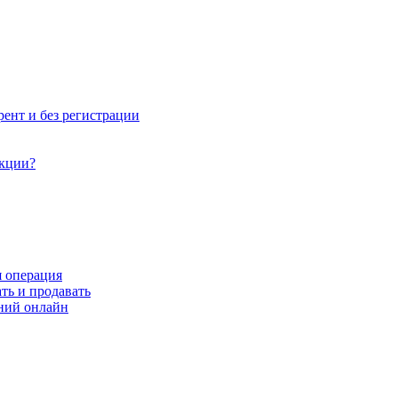
рент и без регистрации
акции?
я операция
ть и продавать
ний онлайн