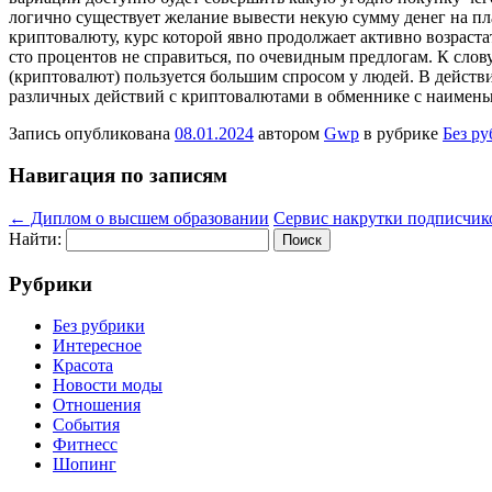
логично существует желание вывести некую сумму денег на пла
криптовалюту, курс которой явно продолжает активно возраст
сто процентов не справиться, по очевидным предлогам. К слов
(криптовалют) пользуется большим спросом у людей. В действи
различных действий с криптовалютами в обменнике с наимень
Запись опубликована
08.01.2024
автором
Gwp
в рубрике
Без р
Навигация по записям
←
Диплом о высшем образовании
Сервис накрутки подписчико
Найти:
Рубрики
Без рубрики
Интересное
Красота
Новости моды
Отношения
События
Фитнесс
Шопинг