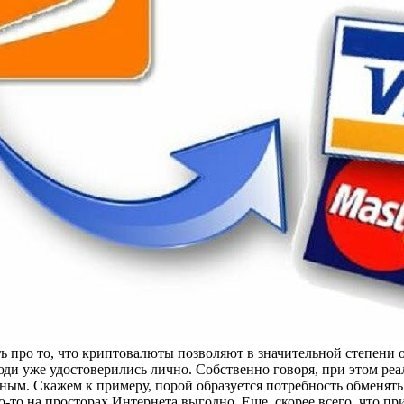
ь про то, что криптовалюты позволяют в значительной степени 
юди уже удостоверились лично. Собственно говоря, при этом ре
ым. Скажем к примеру, порой образуется потребность обменять 
-то на просторах Интернета выгодно. Еще, скорее всего, что пр