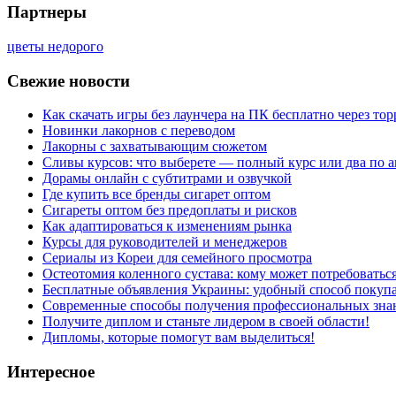
Партнеры
цветы недорого
Свежие новости
Как скачать игры без лаунчера на ПК бесплатно через тор
Новинки лакорнов с переводом
Лакорны с захватывающим сюжетом
Сливы курсов: что выберете — полный курс или два по 
Дорамы онлайн с субтитрами и озвучкой
Где купить все бренды сигарет оптом
Сигареты оптом без предоплаты и рисков
Как адаптироваться к изменениям рынка
Курсы для руководителей и менеджеров
Сериалы из Кореи для семейного просмотра
Остеотомия коленного сустава: кому может потребоватьс
Бесплатные объявления Украины: удобный способ покупа
Современные способы получения профессиональных зна
Получите диплом и станьте лидером в своей области!
Дипломы, которые помогут вам выделиться!
Интересное