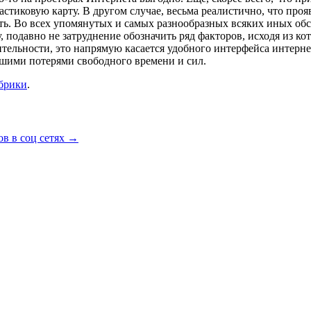
стиковую карту. В другом случае, весьма реалистично, что проя
ать. Во всех упомянутых и самых разнообразных всяких иных об
у, подавно не затруднение обозначить ряд факторов, исходя из 
тельности, это напрямую касается удобного интерфейса интерне
шими потерями свободного времени и сил.
убрики
.
в в соц сетях
→