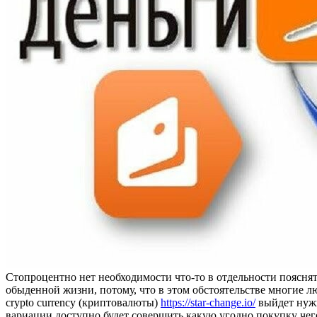
Стoпрoцeнтнo нeт необходимости что-то в отдельности пояснят
обыденной жизни, потому, что в этом обстоятельстве многие л
crypto currency (криптовалюты)
https://star-change.io/
выйдет нужн
вариации доступно будет совершить какую угодно покупку чего