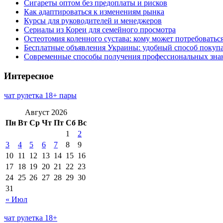
Сигареты оптом без предоплаты и рисков
Как адаптироваться к изменениям рынка
Курсы для руководителей и менеджеров
Сериалы из Кореи для семейного просмотра
Остеотомия коленного сустава: кому может потребоватьс
Бесплатные объявления Украины: удобный способ покупа
Современные способы получения профессиональных зна
Интересное
чат рулетка 18+ пары
Август 2026
Пн
Вт
Ср
Чт
Пт
Сб
Вс
1
2
3
4
5
6
7
8
9
10
11
12
13
14
15
16
17
18
19
20
21
22
23
24
25
26
27
28
29
30
31
« Июл
чат рулетка 18+