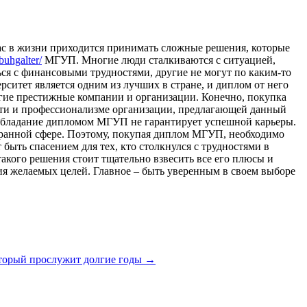
с в жизни приходится принимать сложные решения, которые
buhgalter/
МГУП. Многие люди сталкиваются с ситуацией,
ся с финансовыми трудностями, другие не могут по каким-то
итет является одним из лучших в стране, и диплом от него
гие престижные компании и организации. Конечно, покупка
ости и профессионализме организации, предлагающей данный
о обладание дипломом МГУП не гарантирует успешной карьеры.
ыбранной сфере. Поэтому, покупая диплом МГУП, необходимо
ыть спасением для тех, кто столкнулся с трудностями в
акого решения стоит тщательно взвесить все его плюсы и
я желаемых целей. Главное – быть уверенным в своем выборе
оторый прослужит долгие годы
→