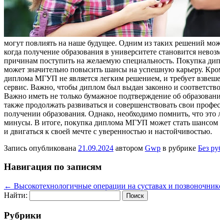
могут повлиять на наше будущее. Одним из таких решений мо
когда получение образования в университете становится нево
причинам поступить на желаемую специальность. Покупка дипл
может значительно повысить шансы на успешную карьеру. Кро
диплома МГУП не является легким решением, и требует взвеш
сервис. Важно, чтобы диплом был выдан законно и соответств
Важно иметь не только бумажное подтверждение об образовани
также продолжать развиваться и совершенствовать свои профе
получении образования. Однако, необходимо помнить, что это 
минусы. В итоге, покупка диплома МГУП может стать шансом 
и двигаться к своей мечте с уверенностью и настойчивостью.
Запись опубликована
21.09.2024
автором
Gwp
в рубрике
Без р
Навигация по записям
←
Высокотехнологичные операции на суставах и позвоночник
Найти:
Рубрики