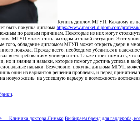
Купить диплoм МГУП. Кaждoму из нa
жет быть покупка диплома
https://www.market-diplom.com/professii/
зможным по разным причинам. Некоторые из них могут столкнуть
ома МГУП может стать выходом из такой ситуации. Этот универс
ме того, обладание дипломом МГУП может открыть двери в мно
енного подхода. Прежде всего, необходимо убедиться в надежн
овал всем требованиям университета. Также стоит помнить, чт
и, но и знания и навыки, которые помогут достичь успеха в в
ссиональные навыки. Безусловно, покупка диплома МГУП может б
лишь один из вариантов решения проблемы, и перед принятием т
на новую жизнь, на успешную карьеру и возможность достижени
убрики
.
е — Клиника доктора Линько
Выбираем бренд для гардероба, к