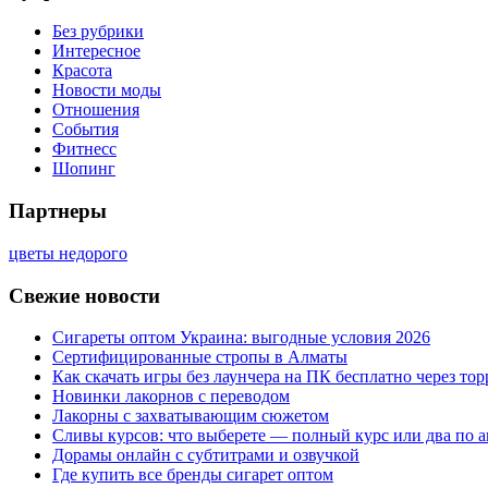
Без рубрики
Интересное
Красота
Новости моды
Отношения
События
Фитнесс
Шопинг
Партнеры
цветы недорого
Свежие новости
Сигареты оптом Украина: выгодные условия 2026
Сертифицированные стропы в Алматы
Как скачать игры без лаунчера на ПК бесплатно через тор
Новинки лакорнов с переводом
Лакорны с захватывающим сюжетом
Сливы курсов: что выберете — полный курс или два по 
Дорамы онлайн с субтитрами и озвучкой
Где купить все бренды сигарет оптом