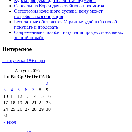
Курсы для руководителей и менеджеров
Сериалы из Кореи для семейного просмотра
Остеотомия коленного сустава: кому может
потребоваться операция
Бесплатные объявления Украины: удобный способ
покупать и продавать
Современные способы получения профессиональных
знаний онлайн
Интересное
чат рулетка 18+ пары
Август 2026
Пн
Вт
Ср
Чт
Пт
Сб
Вс
1
2
3
4
5
6
7
8
9
10
11
12
13
14
15
16
17
18
19
20
21
22
23
24
25
26
27
28
29
30
31
« Июл