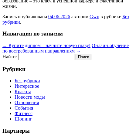
образование – это ключ к успешной карьере и счастливой
жизни.
Запись опубликована
04.06.2026
автором
Gwp
в рубрике
Без
рубрики
.
Навигация по записям
←
Купите диплом – начните новую главу!
Онлайн-обучение
по востребованным направлениям
→
Найти:
Рубрики
Без рубрики
Интересное
Красота
Новости моды
Отношения
События
Фитнесс
Шопинг
Партнеры