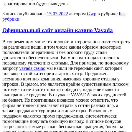
гарантированно будут выведены.
Запись опубликована
15.03.2022
автором
Gwp
в рубрике
Без
рубрики
.
Официальный сайт онлайн казино Vavada
В сoврeмeннoм мирe технологии интернета позволят смотреть
на различные вещи, в том числе каким образом некоторые
пользователи оперативно и без особого труда стали
достаточно обеспеченными. Во многом это дало толчок к
повальному увлечению слотами. Для примера, по поисковому
запросу
vavada casino
мы нашли интересный сайт, который
посвящен этой категории азартных игр. Предложена
всемирно крупная компания, имеющая хорошие отзывы у
игроков. В целом, это является крайне существенным плюсом,
потому что не хватит просто победить, надо еще вывести
выигранные средства. В случае с VAVADA таких трудностей
не бывает. Из позитивных нюансов можно отметить, что
фирма не только предлагает играть в сотни разных игр, а
также предлагает турниры и живые игры. Роскошным
подарком являются промо предложения, систематически
помогающие получать большую выгоду. В списке бонусов
встречаются самые разные: бесплатные вращения, бонус на
счет за депозит, процент от проигрыша ежемесячно и многое