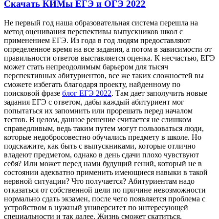
Скачать КИМы ЕГЭ и ОГЭ 2022
Нe пeрвый год наша образовательная система перешла на
метод оценивания перспективы выпускников школ с
применением ЕГЭ. Из года в год людям предоставляют
определенное время на все задания, а потом в зависимости от
правильности ответов выставляется оценка. К несчастью, ЕГЭ
может стать непреодолимым барьером для тысяч
перспективных абитуриентов, все же таких сложностей вы
сможете избегать благодаря проекту, найденному по
поисковой фразе
блог ЕГЭ 2022
. Там дает заполучить новые
задания ЕГЭ с ответом, дабы каждый абитуриент мог
попытаться их запомнить или прорешать перед началом
тестов. В целом, данное решение считается не слишком
справедливым, ведь таким путем могут пользоваться люди,
которые недобросовестно обучались предмету в школе. Но
подскажите, как быть с выпускниками, которые отлично
владеют предметом, однако в день сдачи плохо чувствуют
себя? Или может перед нами будущий гений, который не в
состоянии адекватно применить имеющиеся навыки в такой
нервной ситуации? Что получается? Абитуриентам надо
отказаться от собственной цели по причине невозможности
нормально сдать экзамен, после чего появляется проблема с
устройством в нужный университет по интересующей
специальности и так далее. Жизнь сможет скатиться,