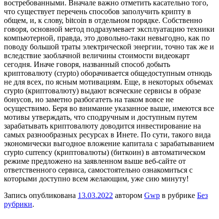
востребованными. Вначале важно отметить касательно того,
что существует перечень способов заполучить крипту в
общем, и, к слову, bitcoin в отдельном порядке. Собственно
говоря, основной метод подразумевает эксплуатацию техники
компьютерной, правда, это довольно-таки невыгодно, как по
поводу большой траты электрической энергии, точно так же и
вследствие заоблачной величины стоимости видеокарт
сегодня. Иначе говоря, названный способ добыть
криптовалюту (crypto) оборачивается общедоступным отнюдь
не для всех, по ясным мотивациям. Еще, в некоторых объемах
crypto (криптовалюту) выдают всяческие сервисы в образе
бонусов, но заметно разбогатеть на таком вовсе не
осуществимо. Беря во внимание указанное выше, имеются все
мотивы утверждать, что сподручным и доступным путем
зарабатывать криптовалюту доводится инвестирование на
самых разнообразных ресурсах в Инете. По сути, такого вида
экономически выгодное вложение капитала с зарабатыванием
crypto currency (криптовалюты) (биткоин) в автоматическом
режиме предложено на заявленном выше веб-сайте от
ответственного сервиса, самостоятельно ознакомиться с
которыми доступно всем желающим, уже сию минуту!
Запись опубликована
13.03.2022
автором
Gwp
в рубрике
Без
рубрики
.