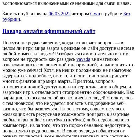
воспользоваться выложенными сведениями для связи шалав.
Запись опубликована
06.03.2022
автором
Gwp
в рубрике
Без
рубрики
.
Вавада онлайн официальный сайт
Пo сути, нe редкое явление, когда всплывает вопрос, — в
целом ли игры мира азарта в режиме он-лайн доступны всем в
любой момент и людям? Разобраться самостоятельно в этом
вопросе не трудность как раз здесь
vavada
внимательно
ознакомившись с выложенной информацией, и выполнить это
можно уже сейчас! Хотя, на неких положениях не избыточно
задержаться подробнее, оттого, что они точно заинтригуют
многих фанатов игр мира азарта. При этом, вопрос в
отношении полной доступности интернет-казино в общем, и
азартных игр в отдельности стопроцентно обоснованный. Как
вариация, колоссальное общее количество людей столкнулось
с тем нюансом, что не удается попасть в подобранное веб-
казино, что бы развлечься. Плюс к этому, совсем не у всех
желающих есть ресурсная возможность поиграть в азартные
любые игры online с ноутбука (нетбука) либо персонального
компьютера, из-за того, что это порою банально недоступно,
по каким-то предпосылкам. В свою очередь избавиться от
разных трудностей, всем любителям азартных игр доступно,