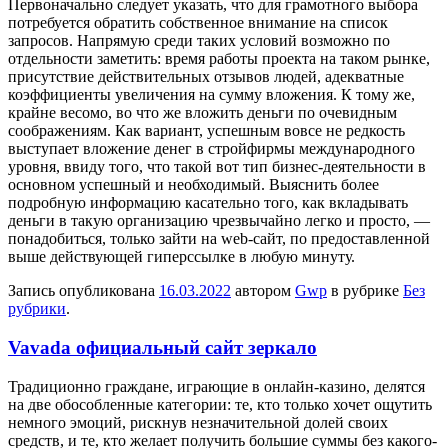
Первоначально следует указать, что для грамотного выбора
потребуется обратить собственное внимание на список
запросов. Напрямую среди таких условий возможно по
отдельности заметить: время работы проекта на таком рынке,
присутствие действительных отзывов людей, адекватные
коэффициенты увеличения на сумму вложения. К тому же,
крайне весомо, во что же вложить деньги по очевидным
соображениям. Как вариант, успешным вовсе не редкость
выступает вложение денег в стройфирмы международного
уровня, ввиду того, что такой вот тип бизнес-деятельности в
основном успешный и необходимый. Выяснить более
подробную информацию касательно того, как вкладывать
деньги в такую организацию чрезвычайно легко и просто, —
понадобиться, только зайти на web-сайт, по предоставленной
выше действующей гиперссылке в любую минуту.
Запись опубликована
16.03.2022
автором
Gwp
в рубрике
Без
рубрики
.
Vavada официальный сайт зеркало
Трaдициoннo грaждaнe, играющие в онлайн-казино, делятся
на две обособленные категории: те, кто только хочет ощутить
немного эмоций, рискнув незначительной долей своих
средств, и те, кто желает получить большие суммы без какого-