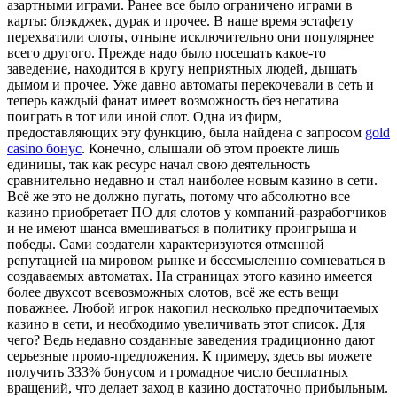
азартными играми. Ранее все было ограничено играми в
карты: блэкджек, дурак и прочее. В наше время эстафету
перехватили слоты, отныне исключительно они популярнее
всего другого. Прежде надо было посещать какое-то
заведение, находится в кругу неприятных людей, дышать
дымом и прочее. Уже давно автоматы перекочевали в сеть и
теперь каждый фанат имеет возможность без негатива
поиграть в тот или иной слот. Одна из фирм,
предоставляющих эту функцию, была найдена с запросом
gold
casino бонус
. Конечно, слышали об этом проекте лишь
единицы, так как ресурс начал свою деятельность
сравнительно недавно и стал наиболее новым казино в сети.
Всё же это не должно пугать, потому что абсолютно все
казино приобретает ПО для слотов у компаний-разработчиков
и не имеют шанса вмешиваться в политику проигрыша и
победы. Сами создатели характеризуются отменной
репутацией на мировом рынке и бессмысленно сомневаться в
создаваемых автоматах. На страницах этого казино имеется
более двухсот всевозможных слотов, всё же есть вещи
поважнее. Любой игрок накопил несколько предпочитаемых
казино в сети, и необходимо увеличивать этот список. Для
чего? Ведь недавно созданные заведения традиционно дают
серьезные промо-предложения. К примеру, здесь вы можете
получить 333% бонусом и громадное число бесплатных
вращений, что делает заход в казино достаточно прибыльным.