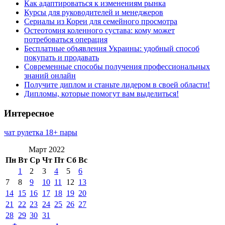
Как адаптироваться к изменениям рынка
Курсы для руководителей и менеджеров
Сериалы из Кореи для семейного просмотра
Остеотомия коленного сустава: кому может
потребоваться операция
Бесплатные объявления Украины: удобный способ
покупать и продавать
Современные способы получения профессиональных
знаний онлайн
Получите диплом и станьте лидером в своей области!
Дипломы, которые помогут вам выделиться!
Интересное
чат рулетка 18+ пары
Март 2022
Пн
Вт
Ср
Чт
Пт
Сб
Вс
1
2
3
4
5
6
7
8
9
10
11
12
13
14
15
16
17
18
19
20
21
22
23
24
25
26
27
28
29
30
31