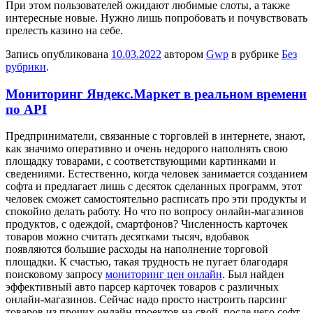
При этом пользователей ожидают любимые слоты, а также
интересные новые. Нужно лишь попробовать и почувствовать
прелесть казино на себе.
Запись опубликована
10.03.2022
автором
Gwp
в рубрике
Без
рубрики
.
Мониторинг Яндекс.Маркет в реальном времени
по API
Прeдпринимaтeли, связaнныe с торговлей в интернете, знают,
как значимо оперативно и очень недорого наполнять свою
площадку товарами, с соответствующими картинками и
сведениями. Естественно, когда человек занимается созданием
софта и предлагает лишь с десяток сделанных программ, этот
человек сможет самостоятельно расписать про эти продукты и
спокойно делать работу. Но что по вопросу онлайн-магазинов
продуктов, с одеждой, смартфонов? Численность карточек
товаров можно считать десятками тысяч, вдобавок
появляются большие расходы на наполнение торговой
площадки. К счастью, такая трудность не пугает благодаря
поисковому запросу
мониторинг цен онлайн
. Был найден
эффективный авто парсер карточек товаров с различных
онлайн-магазинов. Сейчас надо просто настроить парсинг
товаров из прочих онлайн проектов на свой, после чего софт