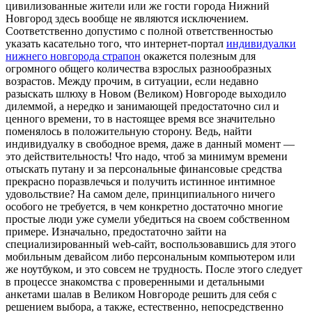
цивилизованные жители или же гости города Нижний
Новгород здесь вообще не являются исключением.
Соответственно допустимо с полной ответственностью
указать касательно того, что интернет-портал
индивидуалки
нижнего новгорода страпон
окажется полезным для
огромного общего количества взрослых разнообразных
возрастов. Между прочим, в ситуации, если недавно
разыскать шлюху в Новом (Великом) Новгороде выходило
дилеммой, а нередко и занимающей предостаточно сил и
ценного времени, то в настоящее время все значительно
поменялось в положительную сторону. Ведь, найти
индивидуалку в свободное время, даже в данный момент —
это действительность! Что надо, чтоб за минимум времени
отыскать путану и за персональные финансовые средства
прекрасно поразвлечься и получить истинное интимное
удовольствие? На самом деле, принципиального ничего
особого не требуется, в чем конкретно достаточно многие
простые люди уже сумели убедиться на своем собственном
примере. Изначально, предостаточно зайти на
специализированный web-сайт, воспользовавшись для этого
мобильным девайсом либо персональным компьютером или
же ноутбуком, и это совсем не трудность. После этого следует
в процессе знакомства с проверенными и детальными
анкетами шалав в Великом Новгороде решить для себя с
решением выбора, а также, естественно, непосредственно