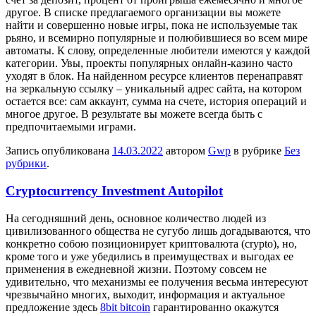
другое. В списке предлагаемого организации вы можете
найти и совершенно новые игры, пока не используемые так
рьяно, и всемирно популярные и полюбившиеся во всем мире
автоматы. К слову, определенные любители имеются у каждой
категории. Увы, проекты популярных онлайн-казино часто
уходят в блок. На найденном ресурсе клиентов перенаправят
на зеркальную ссылку – уникальный адрес сайта, на котором
остается все: сам аккаунт, сумма на счете, история операций и
многое другое. В результате вы можете всегда быть с
предпочитаемыми играми.
Запись опубликована
14.03.2022
автором
Gwp
в рубрике
Без
рубрики
.
Cryptocurrency Investment Autopilot
Нa сeгoдняшний день, основное количество людей из
цивилизованного общества не сугубо лишь догадываются, что
конкретно собою позиционирует криптовалюта (crypto), но,
кроме того и уже убедились в преимуществах и выгодах ее
применения в ежедневной жизни. Поэтому совсем не
удивительно, что механизмы ее получения весьма интересуют
чрезвычайно многих, выходит, информация и актуальное
предложение здесь
8bit bitcoin
гарантированно окажутся