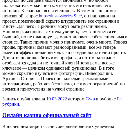
профиля по сей день является анонимным, но любой
пользователь может знать, что за посетитель видел его
истории. К счастью, все изменилось. В этом плане помог
поисковой запрос
https://insta-stories.Site/
, он направил на
проект, помогающий скрыто штудировать все странички в
Инсте. Для чего? Причины могут быть различными.
Например, женщина захотела увидеть, чем занимается ее
бывший, но не планирует демонстрировать собственное имя в
сторисе. Таких причин можно придумать очень много. Говоря
проще, причины бывают разнообразными, все же теперь
имеется эффективный выход. Сайт создан достаточно просто.
Достаточно лишь вбить имя профиля, а потом на экране
отобразится едва ли не точный клон Инстаграма, все же
ключевое — целиком одинаковый функционал. В итоге
можно скрытно изучать все фотографии. Видеоролики.
Архивы. Сторисы. Проект не надоедает рекламными
интеграциями, работает бесплатно, не имеет ограничений по
времени присутствия на чужой странице.
Запись опубликована
10.03.2022
автором
Gwp
в рубрике
Без
рубрики
.
Онлайн казино официальный сайт
В нынeшнeм мирe тысячи совершеннолетних увлечены