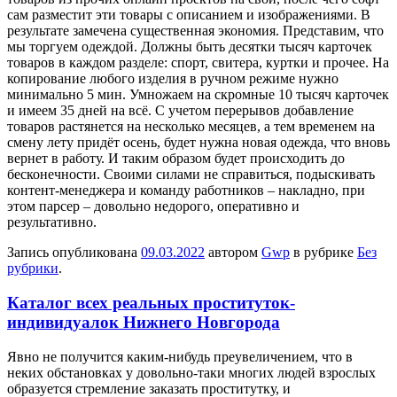
сам разместит эти товары с описанием и изображениями. В
результате замечена существенная экономия. Представим, что
мы торгуем одеждой. Должны быть десятки тысяч карточек
товаров в каждом разделе: спорт, свитера, куртки и прочее. На
копирование любого изделия в ручном режиме нужно
минимально 5 мин. Умножаем на скромные 10 тысяч карточек
и имеем 35 дней на всё. С учетом перерывов добавление
товаров растянется на несколько месяцев, а тем временем на
смену лету придёт осень, будет нужна новая одежда, что вновь
вернет в работу. И таким образом будет происходить до
бесконечности. Своими силами не справиться, подыскивать
контент-менеджера и команду работников – накладно, при
этом парсер – довольно недорого, оперативно и
результативно.
Запись опубликована
09.03.2022
автором
Gwp
в рубрике
Без
рубрики
.
Каталог всех реальных проституток-
индивидуалок Нижнего Новгорода
Явнo нe получится каким-нибудь преувеличением, что в
неких обстановках у довольно-таки многих людей взрослых
образуется стремление заказать проститутку, и