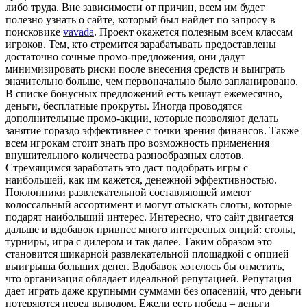
либо труда. Вне зависимости от причин, всем им будет
полезно узнать о сайте, который был найдет по запросу в
поисковике
vavada
. Проект окажется полезным всем классам
игроков. Тем, кто стремится зарабатывать предоставлены
достаточно сочные промо-предложения, они дадут
минимизировать риски после внесения средств и выиграть
значительно больше, чем первоначально было запланировано.
В списке бонусных предложений есть кешаут ежемесячно,
деньги, бесплатные прокруты. Иногда проводятся
дополнительные промо-акции, которые позволяют делать
занятие гораздо эффективнее с точки зрения финансов. Также
всем игрокам стоит знать про возможность применения
внушительного количества разнообразных слотов.
Стремящимся заработать это даст подобрать игры с
наибольшей, как им кажется, денежной эффективностью.
Поклонники развлекательной составляющей имеют
колоссальный ассортимент и могут отыскать слоты, которые
подарят наибольший интерес. Интересно, что сайт двигается
дальше и вдобавок привнес много интересных опций: столы,
турниры, игра с дилером и так далее. Таким образом это
становится шикарной развлекательной площадкой с опцией
выигрыша больших денег. Вдобавок хотелось бы отметить,
что организация обладает идеальной репутацией. Репутация
дает играть даже крупными суммами без опасений, что деньги
потеряются перед выводом. Ежели есть победа – деньги