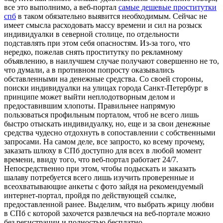
все это выполнимо, а веб-портал
самые дешевые проститутки
спб
в таком обязательно выявится необходимым. Сейчас не
имеет смысла расходовать массу времени и сил на розыск
индивидуалки в северной столице, по отдельности
подставлять при этом себя опасностям. Из-за того, что
нередко, пожелав снять проститутку по рекламному
объявлению, в наилучшем случае получают совершенно не то,
что думали, а в противном попросту оказывались
обставленными на денежные средства. Со своей стороны,
поиски индивидуалки на улицах города Санкт-Петербург в
принципе может выйти неплодотворным делом и
предоставившим хлопоты. Правильнее напрямую
пользоваться профильным порталом, чтоб не всего лишь
быстро отыскать индивидуалку, но, еще и за свои денежные
средства чудесно отдохнуть в сопоставлении с собственными
запросами. На самом деле, все запросто, ко всему прочему,
заказать шлюху в СПб доступно для всех в любой момент
времени, ввиду того, что веб-портал работает 24/7.
Непосредственно при этом, чтобы подыскать и заказать
шалаву потребуется всего лишь изучить проверенные и
всеохватывающие анкеты с фото зайдя на рекомендуемый
интернет-портал, пройдя по действующей ссылке,
предоставленной ранее. Выделим, что выбрать жрицу любви
в СПб с которой захочется развлечься на веб-портале можно
без регистрации и полностью бесплатно.