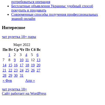
потребоваться операция
Бесплатные объявления Украины: удобный способ
покупать и продавать
Современные способы получения профессиональных
знаний онлайн
Интересное
чат рулетка 18+ пары
Март 2022
Пн
Вт
Ср
Чт
Пт
Сб
Вс
1
2
3
4
5
6
7
8
9
10
11
12
13
14
15
16
17
18
19
20
21
22
23
24
25
26
27
28
29
30
31
« Фев
Апр »
чат рулетка 18+
Сайт работает на WordPress