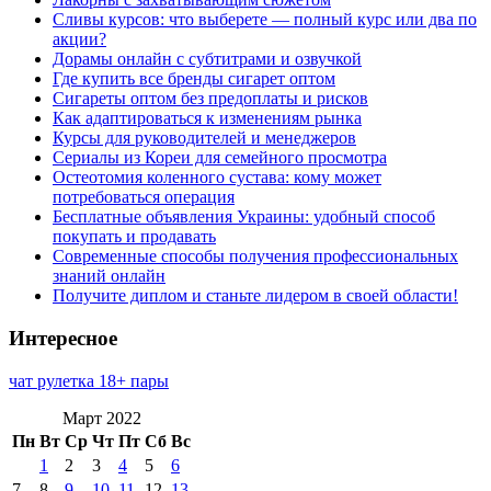
Сливы курсов: что выберете — полный курс или два по
акции?
Дорамы онлайн с субтитрами и озвучкой
Где купить все бренды сигарет оптом
Сигареты оптом без предоплаты и рисков
Как адаптироваться к изменениям рынка
Курсы для руководителей и менеджеров
Сериалы из Кореи для семейного просмотра
Остеотомия коленного сустава: кому может
потребоваться операция
Бесплатные объявления Украины: удобный способ
покупать и продавать
Современные способы получения профессиональных
знаний онлайн
Получите диплом и станьте лидером в своей области!
Интересное
чат рулетка 18+ пары
Март 2022
Пн
Вт
Ср
Чт
Пт
Сб
Вс
1
2
3
4
5
6
7
8
9
10
11
12
13