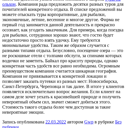
ольхон
. Компания рада предложить десятки разных туров для
почитателей конкретного отдыха. В списке предложений вы
можете отыскать туры корпоративные, для рыбалки,
экономичные, летние, весенние и многое другое. Фирма не
первый год занимается данной деятельность и прекрасно
осознает, как угодить заказчикам. Для примера, когда поездка
для рыбалки, сотрудники хорошо знают, что гостю будет
недостаточно просто взять удочку. Ему требуются
минимальные удобства. Таким же образом случается с
разными типами отдыха. Безусловно, посещение озера — это
не роскошные отели с толпами обслуги, за спинами которых
водички не заметить. Байкал про красоту природы, однако
конкретная часть удобств все равно необходима. Огромным
преимуществом компании считается шикарная география.
Компания не привязывается к конкретной локации и
позволяет заказать путевки из разных мест: Новосибирска,
Санкт-Петербурга, Череповца и так далее. В итоге у клиентов
появляется исключительно вопрос желания. Если клиент на
самом деле хочет уехать к красивейшей природе и получить
невероятный объем сил, значит сможет добиться этого.
Стоимость такого отдыха более чем доступная за такие
невероятные эмоции.
Запись опубликована
22.03.2022
автором
Gwp
в рубрике
Без
рубрики
.