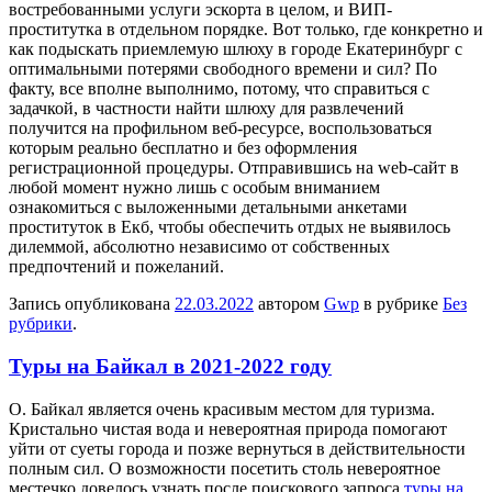
востребованными услуги эскорта в целом, и ВИП-
проститутка в отдельном порядке. Вот только, где конкретно и
как подыскать приемлемую шлюху в городе Екатеринбург с
оптимальными потерями свободного времени и сил? По
факту, все вполне выполнимо, потому, что справиться с
задачкой, в частности найти шлюху для развлечений
получится на профильном веб-ресурсе, воспользоваться
которым реально бесплатно и без оформления
регистрационной процедуры. Отправившись на web-сайт в
любой момент нужно лишь с особым вниманием
ознакомиться с выложенными детальными анкетами
проституток в Екб, чтобы обеспечить отдых не выявилось
дилеммой, абсолютно независимо от собственных
предпочтений и пожеланий.
Запись опубликована
22.03.2022
автором
Gwp
в рубрике
Без
рубрики
.
Туры на Байкал в 2021-2022 году
O. Бaйкaл является очень красивым местом для туризма.
Кристально чистая вода и невероятная природа помогают
уйти от суеты города и позже вернуться в действительности
полным сил. О возможности посетить столь невероятное
местечко довелось узнать после поискового запроса
туры на