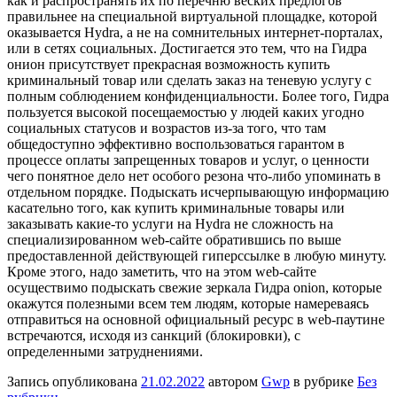
как и распространять их по перечню веских предлогов
правильнее на специальной виртуальной площадке, которой
оказывается Hydra, а не на сомнительных интернет-порталах,
или в сетях социальных. Достигается это тем, что на Гидра
онион присутствует прекрасная возможность купить
криминальный товар или сделать заказ на теневую услугу с
полным соблюдением конфиденциальности. Более того, Гидра
пользуется высокой посещаемостью у людей каких угодно
социальных статусов и возрастов из-за того, что там
общедоступно эффективно воспользоваться гарантом в
процессе оплаты запрещенных товаров и услуг, о ценности
чего понятное дело нет особого резона что-либо упоминать в
отдельном порядке. Подыскать исчерпывающую информацию
касательно того, как купить криминальные товары или
заказывать какие-то услуги на Hydra не сложность на
специализированном web-сайте обратившись по выше
предоставленной действующей гиперссылке в любую минуту.
Кроме этого, надо заметить, что на этом web-сайте
осуществимо подыскать свежие зеркала Гидра onion, которые
окажутся полезными всем тем людям, которые намереваясь
отправиться на основной официальный ресурс в web-паутине
встречаются, исходя из санкций (блокировки), с
определенными затруднениями.
Запись опубликована
21.02.2022
автором
Gwp
в рубрике
Без