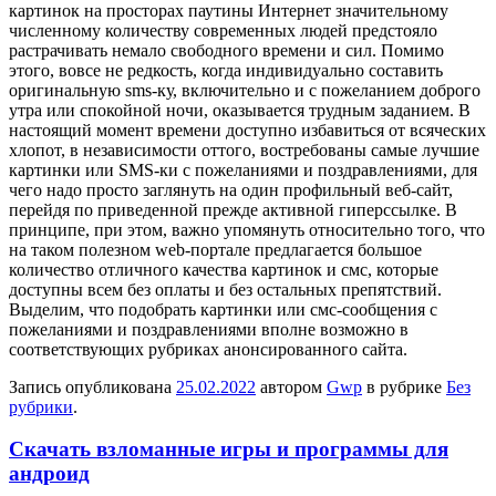
картинок на просторах паутины Интернет значительному
численному количеству современных людей предстояло
растрачивать немало свободного времени и сил. Помимо
этого, вовсе не редкость, когда индивидуально составить
оригинальную sms-ку, включительно и с пожеланием доброго
утра или спокойной ночи, оказывается трудным заданием. В
настоящий момент времени доступно избавиться от всяческих
хлопот, в независимости оттого, востребованы самые лучшие
картинки или SMS-ки с пожеланиями и поздравлениями, для
чего надо просто заглянуть на один профильный веб-сайт,
перейдя по приведенной прежде активной гиперссылке. В
принципе, при этом, важно упомянуть относительно того, что
на таком полезном web-портале предлагается большое
количество отличного качества картинок и смс, которые
доступны всем без оплаты и без остальных препятствий.
Выделим, что подобрать картинки или смс-сообщения с
пожеланиями и поздравлениями вполне возможно в
соответствующих рубриках анонсированного сайта.
Запись опубликована
25.02.2022
автором
Gwp
в рубрике
Без
рубрики
.
Скачать взломанные игры и программы для
андроид