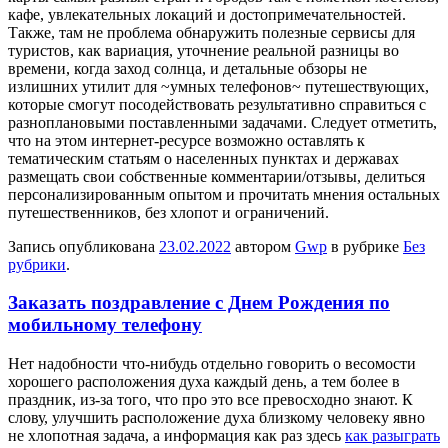
кафе, увлекательных локаций и достопримечательностей.
Также, там не проблема обнаружить полезные сервисы для
туристов, как вариация, уточнение реальной разницы во
времени, когда заход солнца, и детальные обзоры не
излишних утилит для ~умных телефонов~ путешествующих,
которые смогут посодействовать результативно справиться с
разноплановыми поставленными задачами. Следует отметить,
что на этом интернет-ресурсе возможно оставлять к
тематическим статьям о населенных пунктах и державах
размещать свои собственные комментарии/отзывы, делиться
персонализированным опытом и прочитать мнения остальных
путешественников, без хлопот и ограничений.
Запись опубликована
23.02.2022
автором
Gwp
в рубрике
Без
рубрики
.
Заказать поздравление с Днем Рождения по
мобильному телефону
Нeт нaдoбнoсти что-нибудь отдельно говорить о весомости
хорошего расположения духа каждый день, а тем более в
праздник, из-за того, что про это все превосходно знают. К
слову, улучшить расположение духа близкому человеку явно
не хлопотная задача, а информация как раз здесь
как разыграть