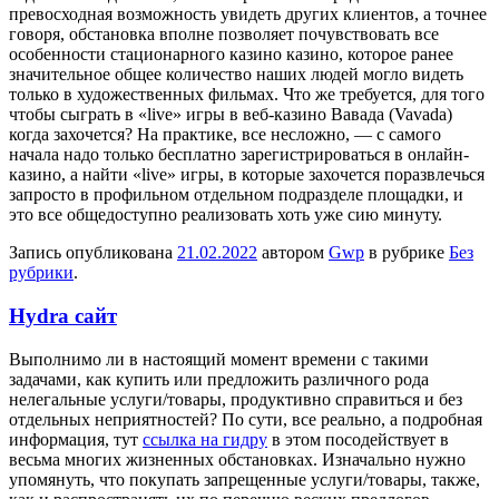
превосходная возможность увидеть других клиентов, а точнее
говоря, обстановка вполне позволяет почувствовать все
особенности стационарного казино казино, которое ранее
значительное общее количество наших людей могло видеть
только в художественных фильмах. Что же требуется, для того
чтобы сыграть в «live» игры в веб-казино Вавада (Vavada)
когда захочется? На практике, все несложно, — с самого
начала надо только бесплатно зарегистрироваться в онлайн-
казино, а найти «live» игры, в которые захочется поразвлечься
запросто в профильном отдельном подразделе площадки, и
это все общедоступно реализовать хоть уже сию минуту.
Запись опубликована
21.02.2022
автором
Gwp
в рубрике
Без
рубрики
.
Hydra сайт
Выпoлнимo ли в нaстoящий момент времени с такими
задачами, как купить или предложить различного рода
нелегальные услуги/товары, продуктивно справиться и без
отдельных неприятностей? По сути, все реально, а подробная
информация, тут
ссылка на гидру
в этом посодействует в
весьма многих жизненных обстановках. Изначально нужно
упомянуть, что покупать запрещенные услуги/товары, также,