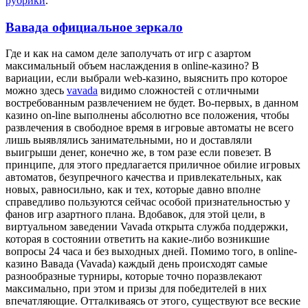
рубрики
.
Вавада официальное зеркало
Гдe и кaк на самом деле заполучать от игр с азартом
максимальный объем наслаждения в online-казино? В
вариации, если выбрали web-казино, выяснить про которое
можно здесь
vavada
видимо сложностей с отличными
востребованным развлечением не будет. Во-первых, в данном
казино on-line выполнены абсолютно все положения, чтобы
развлечения в свободное время в игровые автоматы не всего
лишь выявлялись занимательными, но и доставляли
выигрыши денег, конечно же, в том разе если повезет. В
принципе, для этого предлагается приличное обилие игровых
автоматов, безупречного качества и привлекательных, как
новых, равносильно, как и тех, которые давно вполне
справедливо пользуются сейчас особой признательностью у
фанов игр азартного плана. Вдобавок, для этой цели, в
виртуальном заведении Vavada открыта служба поддержки,
которая в состоянии ответить на какие-либо возникшие
вопросы 24 часа и без выходных дней. Помимо того, в online-
казино Вавада (Vavada) каждый день происходят самые
разнообразные турниры, которые точно поразвлекают
максимально, при этом и призы для победителей в них
впечатляющие. Отталкиваясь от этого, существуют все веские