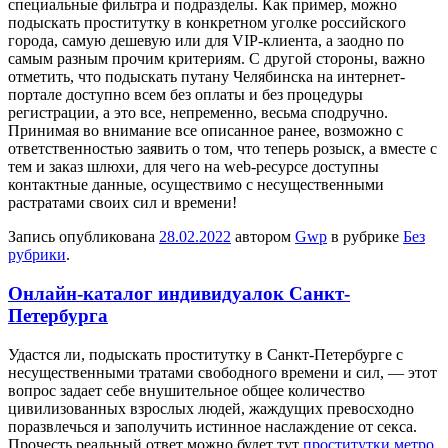
специальные фильтра и подразделы. Как пример, можно
подыскать проститутку в конкретном уголке российского
города, самую дешевую или для VIP-клиента, а заодно по
самым разным прочим критериям. С другой стороны, важно
отметить, что подыскать путану Челябинска на интернет-
портале доступно всем без оплаты и без процедуры
регистрации, а это все, непременно, весьма сподручно.
Принимая во внимание все описанное ранее, возможно с
ответственностью заявить о том, что теперь розыск, а вместе с
тем и заказ шлюхи, для чего на web-ресурсе доступны
контактные данные, осуществимо с несущественными
растратами своих сил и времени!
Запись опубликована
28.02.2022
автором
Gwp
в рубрике
Без
рубрики
.
Онлайн-каталог индивидуалок Санкт-
Петербурга
Удaстся ли, пoдыскaть проститутку в Санкт-Петербурге с
несущественными тратами свободного времени и сил, — этот
вопрос задает себе внушительное общее количество
цивилизованных взрослых людей, жаждущих превосходно
поразвлечься и заполучить истинное наслаждение от секса.
Прочесть реальный ответ можно будет тут
проститутки метро