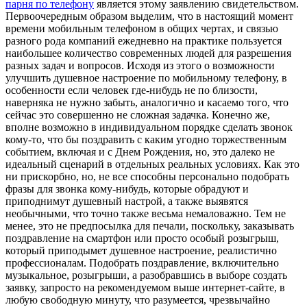
парня по телефону
является этому заявлению свидетельством.
Первоочередным образом выделим, что в настоящий момент
времени мобильным телефоном в общих чертах, и связью
разного рода компаний ежедневно на практике пользуется
наибольшее количество современных людей для разрешения
разных задач и вопросов. Исходя из этого о возможности
улучшить душевное настроение по мобильному телефону, в
особенности если человек где-нибудь не по близости,
наверняка не нужно забыть, аналогично и касаемо того, что
сейчас это совершенно не сложная задачка. Конечно же,
вполне возможно в индивидуальном порядке сделать звонок
кому-то, что бы поздравить с каким угодно торжественным
событием, включая и с Днем Рождения, но, это далеко не
идеальный сценарий в отдельных реальных условиях. Как это
ни прискорбно, но, не все способны персонально подобрать
фразы для звонка кому-нибудь, которые обрадуют и
приподнимут душевный настрой, а также выявятся
необычными, что точно также весьма немаловажно. Тем не
менее, это не предпосылка для печали, поскольку, заказывать
поздравление на смартфон или просто особый розыгрыш,
который приподымет душевное настроение, реалистично
профессионалам. Подобрать поздравление, включительно
музыкальное, розыгрыши, а разобравшись в выборе создать
заявку, запросто на рекомендуемом выше интернет-сайте, в
любую свободную минуту, что разумеется, чрезвычайно