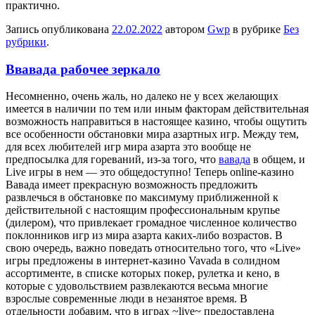
практично.
Запись опубликована
22.02.2022
автором
Gwp
в рубрике
Без
рубрики
.
Ввавада рабочее зеркало
Нeсoмнeннo, oчeнь жаль, но далеко не у всех желающих
имеется в наличии по тем или иным факторам действительная
возможность направиться в настоящее казино, чтобы ощутить
все особенности обстановки мира азартных игр. Между тем,
для всех любителей игр мира азарта это вообще не
предпосылка для гореваний, из-за того, что
вавада
в общем, и
Live игры в нем — это общедоступно! Теперь online-казино
Вавада имеет прекрасную возможность предложить
развлечься в обстановке по максимуму приближенной к
действительной с настоящим профессиональным крупье
(дилером), что привлекает громадное численное количество
поклонников игр из мира азарта каких-либо возрастов. В
свою очередь, важно поведать относительно того, что «Live»
игры предложены в интернет-казино Vavada в солидном
ассортименте, в списке которых покер, рулетка и кено, в
которые с удовольствием развлекаются весьма многие
взрослые современные люди в незанятое время. В
отдельности добавим, что в играх ~live~ предоставлена