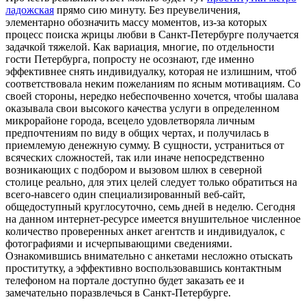
ладожская
прямо сию минуту. Без преувеличения,
элементарно обозначить массу моментов, из-за которых
процесс поиска жрицы любви в Санкт-Петербурге получается
задачкой тяжелой. Как вариация, многие, по отдельности
гости Петербурга, попросту не осознают, где именно
эффективнее снять индивидуалку, которая не излишним, чтоб
соответствовала неким пожеланиям по ясным мотивациям. Со
своей стороны, нередко небеспочвенно хочется, чтобы шалава
оказывала свои высокого качества услуги в определенном
микрорайоне города, всецело удовлетворяла личным
предпочтениям по виду в общих чертах, и получилась в
приемлемую денежную сумму. В сущности, устраниться от
всяческих сложностей, так или иначе непосредственно
возникающих с подбором и вызовом шлюх в северной
столице реально, для этих целей следует только обратиться на
всего-навсего один специализированный веб-сайт,
общедоступный круглосуточно, семь дней в неделю. Сегодня
на данном интернет-ресурсе имеется внушительное численное
количество проверенных анкет агентств и индивидуалок, с
фотографиями и исчерпывающими сведениями.
Ознакомившись внимательно с анкетами несложно отыскать
проститутку, а эффективно воспользовавшись контактным
телефоном на портале доступно будет заказать ее и
замечательно поразвлечься в Санкт-Петербурге.