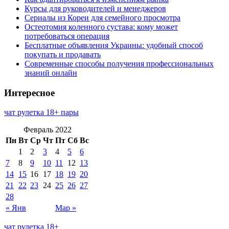
Курсы для руководителей и менеджеров
Сериалы из Кореи для семейного просмотра
Остеотомия коленного сустава: кому может
потребоваться операция
Бесплатные объявления Украины: удобный способ
покупать и продавать
Современные способы получения профессиональных
знаний онлайн
Интересное
чат рулетка 18+ пары
Февраль 2022
Пн
Вт
Ср
Чт
Пт
Сб
Вс
1
2
3
4
5
6
7
8
9
10
11
12
13
14
15
16
17
18
19
20
21
22
23
24
25
26
27
28
« Янв
Мар »
чат рулетка 18+