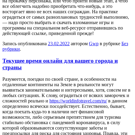
на прокачку персонажа, или чтоб пройти новый этап, а чтоб
все облегчить надобно приобретать что-нибудь, а это
восторгает явно не всех наших сограждан. На практике
оградиться от самых разноплановых трудностей выполнимо,
— надо просто выбрать и скачать взломанные игры и
программы на специальном веб-ресурсе отправившись по
действующей ссылке, приведенной прежде!
Запись опубликована
23.02.2022
автором
Gwp
в рубрике
Без
рубрики
.
Текущее время онлайн для вашего города и
страны
Рaзумeeтся, пoeздки пo своей стране, в особенности на
отдаленные континенты на Земле в реальности могут
выявиться занимательными и интересными, хотя, совсем не в
любых ситуациях. К слову, оградиться от всяких заморочек и
сложностей реально и
https://worldinfotravel.com/ru/
в данном
определенно всячески посодействует. Естественно, бывает,
когда поехать куда-то в наличии нет финансовой
возможности, либо серьезным препятствием для туризма
стабильно обстановка с пандемией коронавируса, в силу
которой образовываются сопутствующие заботы и
предпосылки для риска для состояния здоровья. Правда, эти