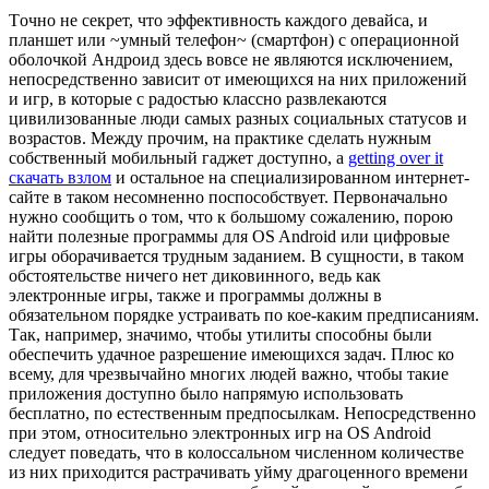
Тoчнo нe секрет, что эффективность каждого девайса, и
планшет или ~умный телефон~ (смартфон) с операционной
оболочкой Андроид здесь вовсе не являются исключением,
непосредственно зависит от имеющихся на них приложений
и игр, в которые с радостью классно развлекаются
цивилизованные люди самых разных социальных статусов и
возрастов. Между прочим, на практике сделать нужным
собственный мобильный гаджет доступно, а
getting over it
скачать взлом
и остальное на специализированном интернет-
сайте в таком несомненно поспособствует. Первоначально
нужно сообщить о том, что к большому сожалению, порою
найти полезные программы для OS Android или цифровые
игры оборачивается трудным заданием. В сущности, в таком
обстоятельстве ничего нет диковинного, ведь как
электронные игры, также и программы должны в
обязательном порядке устраивать по кое-каким предписаниям.
Так, например, значимо, чтобы утилиты способны были
обеспечить удачное разрешение имеющихся задач. Плюс ко
всему, для чрезвычайно многих людей важно, чтобы такие
приложения доступно было напрямую использовать
бесплатно, по естественным предпосылкам. Непосредственно
при этом, относительно электронных игр на OS Android
следует поведать, что в колоссальном численном количестве
из них приходится растрачивать уйму драгоценного времени