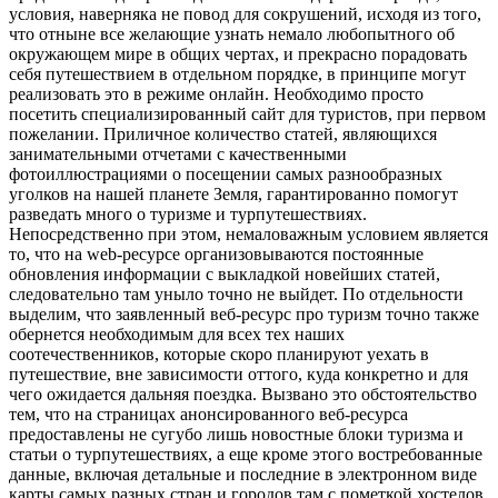
условия, наверняка не повод для сокрушений, исходя из того,
что отныне все желающие узнать немало любопытного об
окружающем мире в общих чертах, и прекрасно порадовать
себя путешествием в отдельном порядке, в принципе могут
реализовать это в режиме онлайн. Необходимо просто
посетить специализированный сайт для туристов, при первом
пожелании. Приличное количество статей, являющихся
занимательными отчетами с качественными
фотоиллюстрациями о посещении самых разнообразных
уголков на нашей планете Земля, гарантированно помогут
разведать много о туризме и турпутешествиях.
Непосредственно при этом, немаловажным условием является
то, что на web-ресурсе организовываются постоянные
обновления информации с выкладкой новейших статей,
следовательно там уныло точно не выйдет. По отдельности
выделим, что заявленный веб-ресурс про туризм точно также
обернется необходимым для всех тех наших
соотечественников, которые скоро планируют уехать в
путешествие, вне зависимости оттого, куда конкретно и для
чего ожидается дальняя поездка. Вызвано это обстоятельство
тем, что на страницах анонсированного веб-ресурса
предоставлены не сугубо лишь новостные блоки туризма и
статьи о турпутешествиях, а еще кроме этого востребованные
данные, включая детальные и последние в электронном виде
карты самых разных стран и городов там с пометкой хостелов,