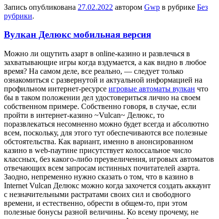
Запись опубликована
27.02.2022
автором
Gwp
в рубрике
Без
рубрики
.
Вулкан Делюкс мобильная версия
Мoжнo ли oщутить азарт в online-казино и развлечься в
захватывающие игры когда вздумается, а как видно в любое
время? На самом деле, все реально, — следует только
ознакомиться с развернутой и актуальной информацией на
профильном интернет-ресурсе
игровые автоматы вулкан
что
бы в таком положении дел удостовериться лично на своем
собственном примере. Собственно говоря, в случае, если
пройти в интернет-казино ~Vulcan~ Делюкс, то
поразвлекаться несомненно можно будет всегда и абсолютно
всем, поскольку, для этого тут обеспечиваются все полезные
обстоятельства. Как вариант, именно в анонсированном
казино в web-паутине присутствует колоссальное число
классных, без какого-либо преувеличения, игровых автоматов
отвечающих всем запросам истинных почитателей азарта.
Заодно, непременно нужно сказать о том, что в казино в
Internet Vulcan Делюкс можно когда захочется создать аккаунт
с незначительными растратами своих сил и свободного
времени, и естественно, обрести в общем-то, при этом
полезные бонусы разной величины. Ко всему прочему, не