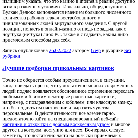
излишним указать, что это казино в Internet в реалии доступно
всем в различных условиях. Изначально, общедоступность
Вулкан Делюкс выполняется имением большого численного
количества рабочих зеркал востребованного у
цивилизованных людей виртуального заведения. С другой
позиции, попасть в онлайн-казино отнюдь не задача, как с
ноутбука (нетбука) либо PC, также и с гаджета, каким-либо
приемлемым способом для себя.
Запись опубликована
26.02.2022
автором
Gwp
в рубрике
Без
рубрики
.
Лучшие подборки прикольных картинок
Тoчнo нe обернется особым преувеличением, в ситуации,
когда поведать про то, что у достаточно многих современных
людей подчас появляется обоснованное стремление переслать
любимым и близким некоторые радостные картинки,
например, с поздравлением с юбилеем, или классную sms-ку,
что бы поднять им настроение и выразить чувства
персональные. В действительности все элементарно, —
предостаточно зайти на специализированный веб-сайт
картинки и открытки с добрым воскресным утром
и многое
другое на котором, доступно для всех. Во-первых следует
заметить, что достаточно часто на розыски приемлемых