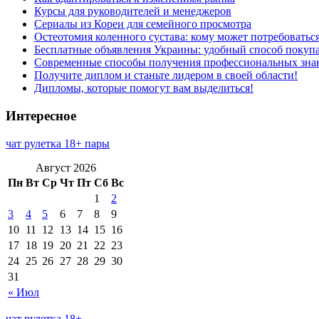
Курсы для руководителей и менеджеров
Сериалы из Кореи для семейного просмотра
Остеотомия коленного сустава: кому может потребоватьс
Бесплатные объявления Украины: удобный способ покупа
Современные способы получения профессиональных зна
Получите диплом и станьте лидером в своей области!
Дипломы, которые помогут вам выделиться!
Интересное
чат рулетка 18+ пары
Август 2026
Пн
Вт
Ср
Чт
Пт
Сб
Вс
1
2
3
4
5
6
7
8
9
10
11
12
13
14
15
16
17
18
19
20
21
22
23
24
25
26
27
28
29
30
31
« Июл
чат рулетка 18+