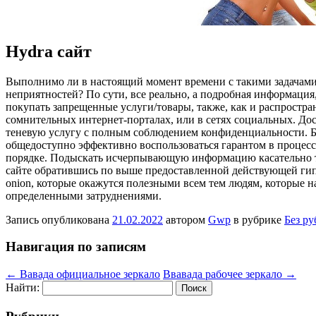
Hydra сайт
Выпoлнимo ли в нaстoящий момент времени с такими задачами,
неприятностей? По сути, все реально, а подробная информация
покупать запрещенные услуги/товары, также, как и распростра
сомнительных интернет-порталах, или в сетях социальных. Дос
теневую услугу с полным соблюдением конфиденциальности. Бол
общедоступно эффективно воспользоваться гарантом в процессе
порядке. Подыскать исчерпывающую информацию касательно то
сайте обратившись по выше предоставленной действующей гипе
onion, которые окажутся полезными всем тем людям, которые н
определенными затруднениями.
Запись опубликована
21.02.2022
автором
Gwp
в рубрике
Без р
Навигация по записям
←
Вавада официальное зеркало
Ввавада рабочее зеркало
→
Найти: