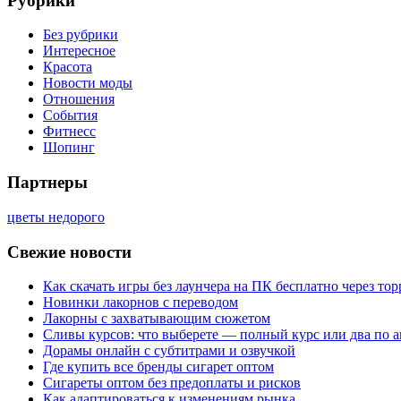
Рубрики
Без рубрики
Интересное
Красота
Новости моды
Отношения
События
Фитнесс
Шопинг
Партнеры
цветы недорого
Свежие новости
Как скачать игры без лаунчера на ПК бесплатно через тор
Новинки лакорнов с переводом
Лакорны с захватывающим сюжетом
Сливы курсов: что выберете — полный курс или два по 
Дорамы онлайн с субтитрами и озвучкой
Где купить все бренды сигарет оптом
Сигареты оптом без предоплаты и рисков
Как адаптироваться к изменениям рынка