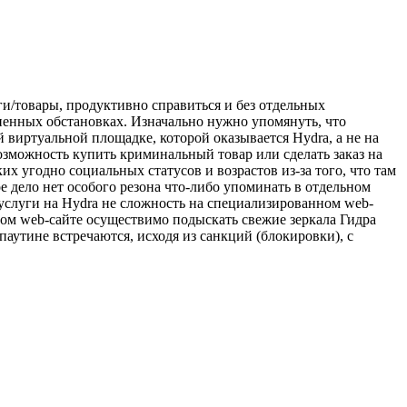
и/товары, продуктивно справиться и без отдельных
ненных обстановках. Изначально нужно упомянуть, что
 виртуальной площадке, которой оказывается Hydra, а не на
возможность купить криминальный товар или сделать заказ на
 угодно социальных статусов и возрастов из-за того, что там
е дело нет особого резона что-либо упоминать в отдельном
услуги на Hydra не сложность на специализированном web-
том web-сайте осуществимо подыскать свежие зеркала Гидра
аутине встречаются, исходя из санкций (блокировки), с