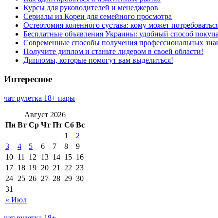
Курсы для руководителей и менеджеров
Сериалы из Кореи для семейного просмотра
Остеотомия коленного сустава: кому может потребоватьс
Бесплатные объявления Украины: удобный способ покупа
Современные способы получения профессиональных зна
Получите диплом и станьте лидером в своей области!
Дипломы, которые помогут вам выделиться!
Интересное
чат рулетка 18+ пары
Август 2026
Пн
Вт
Ср
Чт
Пт
Сб
Вс
1
2
3
4
5
6
7
8
9
10
11
12
13
14
15
16
17
18
19
20
21
22
23
24
25
26
27
28
29
30
31
« Июл
чат рулетка 18+