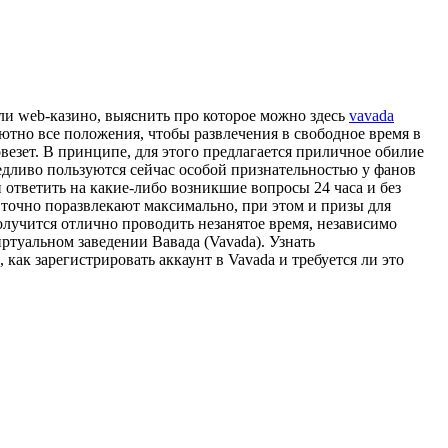
али web-казино, выяснить про которое можно здесь
vavada
ютно все положения, чтобы развлечения в свободное время в
везет. В принципе, для этого предлагается приличное обилие
ведливо пользуются сейчас особой признательностью у фанов
и ответить на какие-либо возникшие вопросы 24 часа и без
 точно поразвлекают максимально, при этом и призы для
получится отлично проводить незанятое время, независимо
ртуальном заведении Вавада (Vavada). Узнать
ак зарегистрировать аккаунт в Vavada и требуется ли это