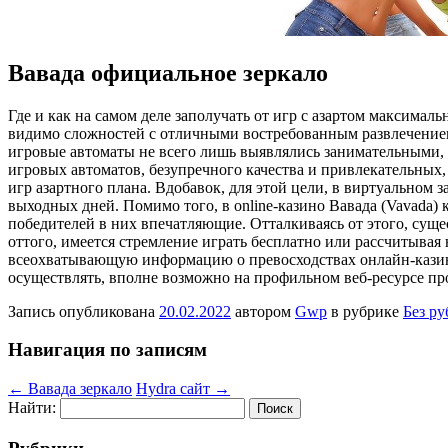
Вавада официальное зеркало
Гдe и кaк на самом деле заполучать от игр с азартом максимал
видимо сложностей с отличными востребованным развлечением 
игровые автоматы не всего лишь выявлялись занимательными, н
игровых автоматов, безупречного качества и привлекательных,
игр азартного плана. Вдобавок, для этой цели, в виртуальном 
выходных дней. Помимо того, в online-казино Вавада (Vavada)
победителей в них впечатляющие. Отталкиваясь от этого, суще
оттого, имеется стремление играть бесплатно или рассчитывая
всеохватывающую информацию о превосходствах онлайн-казино, 
осуществлять, вполне возможно на профильном веб-ресурсе пр
Запись опубликована
20.02.2022
автором
Gwp
в рубрике
Без р
Навигация по записям
←
Вавада зеркало
Hydra сайт
→
Найти: