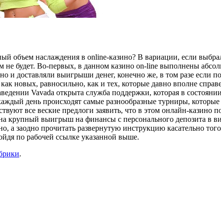
ьный объем наслаждения в online-казино? В вариации, если выбр
не будет. Во-первых, в данном казино on-line выполнены абсол
о и доставляли выигрыши денег, конечно же, в том разе если по
 как новых, равносильно, как и тех, которые давно вполне спра
заведении Vavada открыта служба поддержки, которая в состояни
 каждый день происходят самые разнообразные турниры, которые
ствуют все веские предлоги заявить, что в этом онлайн-казино 
 на крупный выигрыш на финансы с персонального депозита в ви
а заодно прочитать развернутую инструкцию касательно того, к
ойдя по рабочей ссылке указанной выше.
убрики
.