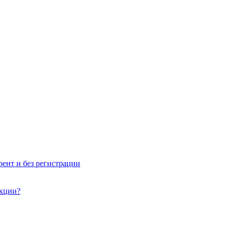
рент и без регистрации
акции?