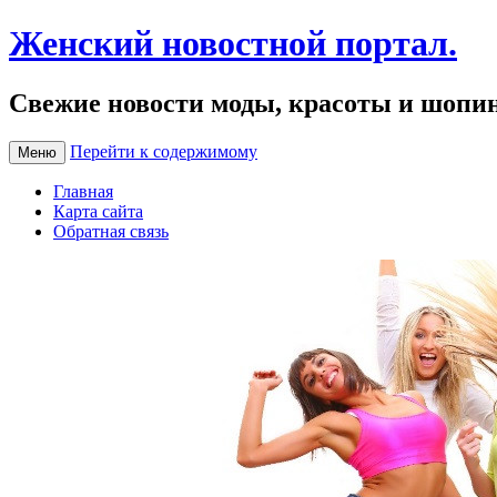
Женский новостной портал.
Свежие новости моды, красоты и шопи
Перейти к содержимому
Меню
Главная
Карта сайта
Обратная связь