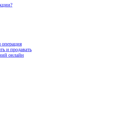
акции?
я операция
ть и продавать
ний онлайн