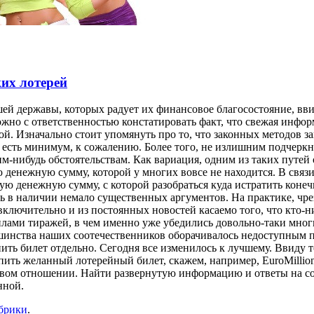
ких лотерей
шей державы, которых радует их финансовое благосостояние, вв
можно с ответственностью констатировать факт, что свежая инфо
й. Изначально стоит упомянуть про то, что законных методов за
 есть минимум, к сожалению. Более того, не излишним подчеркн
нибудь обстоятельствам. Как вариация, одним из таких путей о
енежную сумму, которой у многих вовсе не находится. В связи 
ю денежную сумму, с которой разобраться куда истратить конечн
 есть в наличии немало существенных аргументов. На практике,
включительно и из постоянных новостей касаемо того, что кто-
ами тиражей, в чем именно уже убедились довольно-таки многи
шинства наших соотечественников оборачивалось недоступным пр
пить билет отдельно. Сегодня все изменилось к лучшему. Ввиду
пить желанный лотерейный билет, скажем, например, EuroMillio
совом отношении. Найти развернутую информацию и ответы на с
нной.
убрики
.