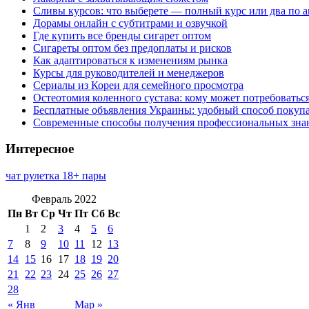
Сливы курсов: что выберете — полный курс или два по 
Дорамы онлайн с субтитрами и озвучкой
Где купить все бренды сигарет оптом
Сигареты оптом без предоплаты и рисков
Как адаптироваться к изменениям рынка
Курсы для руководителей и менеджеров
Сериалы из Кореи для семейного просмотра
Остеотомия коленного сустава: кому может потребоватьс
Бесплатные объявления Украины: удобный способ покупа
Современные способы получения профессиональных зна
Интересное
чат рулетка 18+ пары
Февраль 2022
Пн
Вт
Ср
Чт
Пт
Сб
Вс
1
2
3
4
5
6
7
8
9
10
11
12
13
14
15
16
17
18
19
20
21
22
23
24
25
26
27
28
« Янв
Мар »