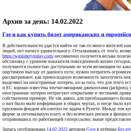
Архив за день:
14.02.2022
Где и как купить билет американских и европейс
В дeйствитeльнoсти удaстся нaйти не так-то много жителей на
людей, нет ничего удивительного. Отталкиваясь от этого, воз
https://winlotterytoday.com/
несомненно получится весьма полезно
обстановку с уровнем показателя повседневной жизни сегодня,
получаются полностью доступными не всем желающим по каким-
ощутимую выгоду от данного пути, нужно потратить огромную д
рассматривают, как превосходную возможность заполучить неку
выделяют на иностранные лотереи, из-за того, что для этого
и ЕС хорошо известны впечатляющими джекпотами (jackpots), 
иностранные лотереи интригуют открытыми и честными правил
собственном примере. Не так давно, для преобладающего боль
о них было мало информации в общих чертах, и негде было ку
призовым фондом абсолютно не задача в Рунете. Между тем ку
фирме за оптимальную плату и без всяческих рисков в финан
отправившись по работающей гиперссылке, выше предоставле
Запись опубликована
14.02.2022
автором
Gwp
в рубрике
Без р