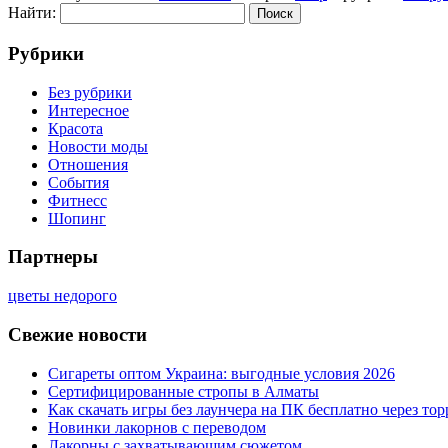
Найти:
Рубрики
Без рубрики
Интересное
Красота
Новости моды
Отношения
События
Фитнесс
Шопинг
Партнеры
цветы недорого
Свежие новости
Сигареты оптом Украина: выгодные условия 2026
Сертифицированные стропы в Алматы
Как скачать игры без лаунчера на ПК бесплатно через тор
Новинки лакорнов с переводом
Лакорны с захватывающим сюжетом