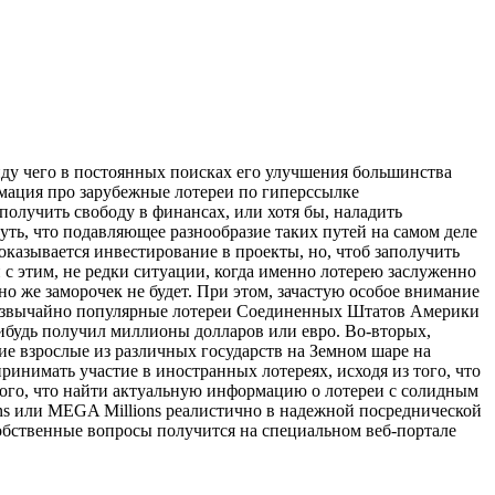
иду чего в постоянных поисках его улучшения большинства
рмация про зарубежные лотереи по гиперссылке
получить свободу в финансах, или хотя бы, наладить
уть, что подавляющее разнообразие таких путей на самом деле
казывается инвестирование в проекты, но, чтоб заполучить
с этим, не редки ситуации, когда именно лотерею заслуженно
о же заморочек не будет. При этом, зачастую особое внимание
 чрезвычайно популярные лотереи Соединенных Штатов Америки
нибудь получил миллионы долларов или евро. Во-вторых,
е взрослые из различных государств на Земном шаре на
инимать участие в иностранных лотереях, исходя из того, что
 того, что найти актуальную информацию о лотереи с солидным
ns или MEGA Millions реалистично в надежной посреднической
обственные вопросы получится на специальном веб-портале