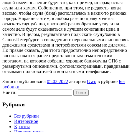
людей имеет значение будет это, как пример, инфракрасная
сауна или хамам. Собственно, при этом, не редкость, когда
весомо, чтобы сауна (баня) располагалась в каких-то районах
города. Наравне с этим, в любом разе по праву хочется
отыскать сауну/баню, в которой разнообразные услуги на
самом деле будут оказываться в лучшем сочетании цена и
качество. В целом, результативно подыскать сауну/баню в
Санкт-Петербурге в совпадении с персональными финансово-
денежными средствами и потребностями совсем не дилемма.
По правде сказать, для этого предостаточно непосредственно
воспользоваться ранее представленным тематическим
порталом, на котором собраны хорошие бани/сауны СПб с
развернутыми описаниями, фотоиллюстрациями, правдивыми
отзывами пользователей и контактными телефонами.
Запись опубликована
05.02.2022
автором
Gwp
в рубрике
Без
рубрики
.
Найти:
Рубрики
Без рубрики
Интересное
Красота
Новости моды