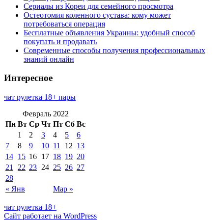
Сериалы из Кореи для семейного просмотра
Остеотомия коленного сустава: кому может
потребоваться операция
Бесплатные объявления Украины: удобный способ
покупать и продавать
Современные способы получения профессиональных
знаний онлайн
Интересное
чат рулетка 18+ пары
Февраль 2022
Пн
Вт
Ср
Чт
Пт
Сб
Вс
1
2
3
4
5
6
7
8
9
10
11
12
13
14
15
16
17
18
19
20
21
22
23
24
25
26
27
28
« Янв
Мар »
чат рулетка 18+
Сайт работает на WordPress