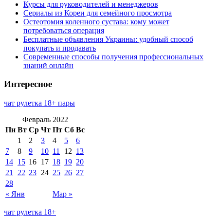
Курсы для руководителей и менеджеров
Сериалы из Кореи для семейного просмотра
Остеотомия коленного сустава: кому может
потребоваться операция
Бесплатные объявления Украины: удобный способ
покупать и продавать
Современные способы получения профессиональных
знаний онлайн
Интересное
чат рулетка 18+ пары
Февраль 2022
Пн
Вт
Ср
Чт
Пт
Сб
Вс
1
2
3
4
5
6
7
8
9
10
11
12
13
14
15
16
17
18
19
20
21
22
23
24
25
26
27
28
« Янв
Мар »
чат рулетка 18+