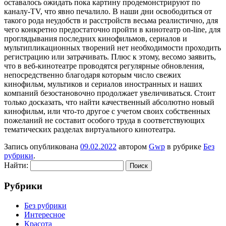
оставалось ожидать пока картину продемонстрируют по
каналу-TV, что явно печалило. В наши дни освободиться от
такого рода неудобств и расстройств весьма реалистично, для
чего конкретно предостаточно пройти в кинотеатр on-line, для
проглядывания последних кинофильмов, сериалов и
мультипликационных творений нет необходимости проходить
регистрацию или затрачивать. Плюс к этому, весомо заявить,
что в веб-кинотеатре проводятся регулярные обновления,
непосредственно благодаря которым число свежих
кинофильм, мультиков и сериалов иностранных и наших
компаний безостановочно продолжает увеличиваться. Стоит
только досказать, что найти качественный абсолютно новый
кинофильм, или что-то другое с учетом своих собственных
пожеланий не составит особого труда в соответствующих
тематических разделах виртуального кинотеатра.
Запись опубликована
09.02.2022
автором
Gwp
в рубрике
Без
рубрики
.
Найти:
Рубрики
Без рубрики
Интересное
Красота