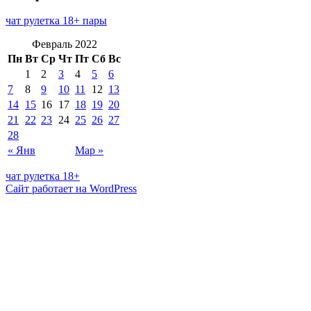
чат рулетка 18+ пары
Февраль 2022
Пн
Вт
Ср
Чт
Пт
Сб
Вс
1
2
3
4
5
6
7
8
9
10
11
12
13
14
15
16
17
18
19
20
21
22
23
24
25
26
27
28
« Янв
Мар »
чат рулетка 18+
Сайт работает на WordPress