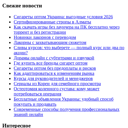
Свежие новости
Сигареты оптом Украина: выгодные условия 2026
Сертифицированные стропы в Алматы
Как скачать игры без лаунчера на ПК бесплатно через
торрент и без регистрации
Новинки лакорнов с переводом
Лакорны с захватывающим сюжетом
Сливы курсов: что выберете — полный курс или два по
акции?
Дорамы онлайн с субтитрами и озвучкой
Где купить все бренды сигарет оптом
Сигареты оптом без предоплаты и рисков
Как адаптироваться к изменениям рынка
Курсы для руководителей и менеджеров
Сериалы из Кореи для семейного просмотра
Остеотомия коленного сустава: кому может
потребоваться операция
Бесплатные объявления Украины: удобный способ
покупать и продавать
Современные способы получения профессиональных
знаний онлайн
Интересное