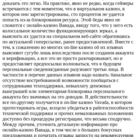
доказать это легко. На практике, явно не редко, когда геймеры
встречаются с тем моментом, что в виртуальном казино, в
котором они зарегистрированы, сто процентов не удается
попасть из-за блокирования ресурса. Этой беды явно не
сложится с онлайн-казино Вавада, ввиду того, что у него есть
колоссальное количество функционирующих зеркал, а
выяснить их удастся на специальном веб-сайте обратившись
по актуальной гиперссылке, ранее предоставленной. Вместе с
тем, к сожалению во многих on-line казино об их изъянах
выясняют сугубо лишь впоследствии после создания аккаунта
и верификации, а все это не просто разочаровывает, но и
предоставляет предпосылки волноваться, что в будущем
персональные сведения/данные разузнают третьи лица. В
частности в перечне данных изъянов надо назвать: банальное
отсутствие востребованной возможности пообщаться с
сотрудниками техподдержки, невыплату денежных
выигрышей или элементарная блокировка персонального
аккаунта без значимых на это доводов. В действительности
все по-другому получается в on-line казино Vavada, в котором
протестировать игры, всецело убедиться в работоспособности
технической поддержки и прочих немаловажных положениях
доступно без процедуры регистрации, что весьма сподручно.
Между прочим, уточнить детальную информацию про
онлайн-казино Вавада, в том числе о больших бонусных
предложениях и почитать отзывы запросто на рекомендуемом