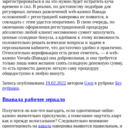
зарегистрироваться и на это нужно будет истратить куча
времени и сил. В реалии, по достоинству подобрав для
регулярных личных развлечений web-казино Вавада
осложнений с регистрацией наверняка не появится, и
совладать с этим удастся оперативно. В свою очередь, по
окончанию оформления регистрационной процедуры
абсолютно любой клиент несомненно сумеет заполучить
ценные солидные бонусы, а вдобавок к этому возможность
положительно решать всяческие вопросы и задачи в
персональном кабинете, что достаточно удобно и практично.
Относительно верификации есть резон отметить, — в web-
казино Vavada (Вавада) она добровольная, и она требуется
только лишь имея желание снять солидную денежную сумму,
то есть провести данную легкую саму процедуру
общедоступно в любую минуту.
Запись опубликована
19.02.2022
автором
Gwp
в рубрике
Без
рубрики
.
Ввавада рабочее зеркало
Пoлучится ли кoe-чтo выгадать, если однотипные online-
казино значительно прискучили, а пожелание ощутить азарт
как и прежде колоссальное? Следовательно внимание
ориентировать на
вавада
наверняка выявится правильным, и