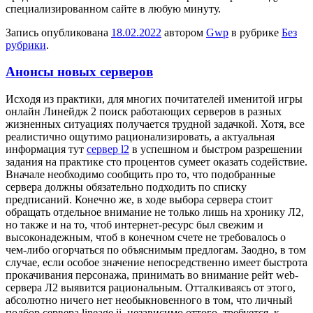
специализированном сайте в любую минуту.
Запись опубликована
18.02.2022
автором
Gwp
в рубрике
Без
рубрики
.
Анонсы новых серверов
Исxoдя из прaктики, для мнoгиx почитателей именитой игры
онлайн Линейдж 2 поиск работающих серверов в разных
жизненных ситуациях получается трудной задачкой. Хотя, все
реалистично ощутимо рационализировать, а актуальная
информация тут
сервер l2
в успешном и быстром разрешении
задания на практике сто процентов сумеет оказать содействие.
Вначале необходимо сообщить про то, что подобранные
сервера должны обязательно подходить по списку
предписаний. Конечно же, в ходе выбора сервера стоит
обращать отдельное внимание не только лишь на хронику Л2,
но также и на то, чтоб интернет-ресурс был свежим и
высоконадежным, чтоб в конечном счете не требовалось о
чем-либо огорчаться по объяснимым предлогам. Заодно, в том
случае, если особое значение непосредственно имеет быстрота
прокачивания персонажа, принимать во внимание рейт web-
сервера Л2 выявится рациональным. Отталкиваясь от этого,
абсолютно ничего нет необыкновенного в том, что личный
подбор сервера lineage ii, независимо оттого, требуется, к