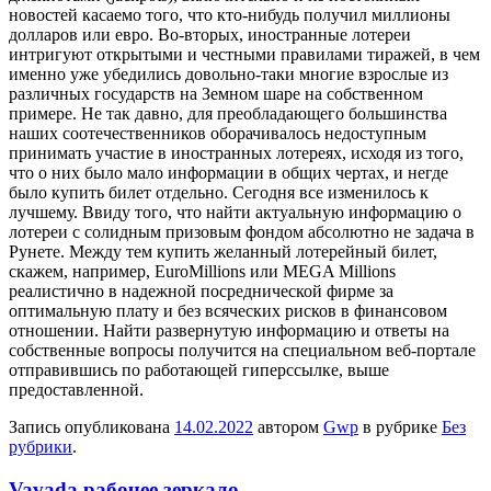
новостей касаемо того, что кто-нибудь получил миллионы
долларов или евро. Во-вторых, иностранные лотереи
интригуют открытыми и честными правилами тиражей, в чем
именно уже убедились довольно-таки многие взрослые из
различных государств на Земном шаре на собственном
примере. Не так давно, для преобладающего большинства
наших соотечественников оборачивалось недоступным
принимать участие в иностранных лотереях, исходя из того,
что о них было мало информации в общих чертах, и негде
было купить билет отдельно. Сегодня все изменилось к
лучшему. Ввиду того, что найти актуальную информацию о
лотереи с солидным призовым фондом абсолютно не задача в
Рунете. Между тем купить желанный лотерейный билет,
скажем, например, EuroMillions или MEGA Millions
реалистично в надежной посреднической фирме за
оптимальную плату и без всяческих рисков в финансовом
отношении. Найти развернутую информацию и ответы на
собственные вопросы получится на специальном веб-портале
отправившись по работающей гиперссылке, выше
предоставленной.
Запись опубликована
14.02.2022
автором
Gwp
в рубрике
Без
рубрики
.
Vavada рабочее зеркало