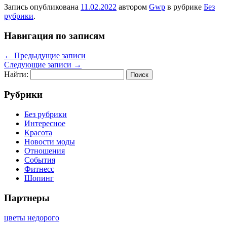
Запись опубликована
11.02.2022
автором
Gwp
в рубрике
Без
рубрики
.
Навигация по записям
←
Предыдущие записи
Следующие записи
→
Найти:
Рубрики
Без рубрики
Интересное
Красота
Новости моды
Отношения
События
Фитнесс
Шопинг
Партнеры
цветы недорого