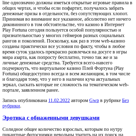
line однозначно должны иметься открытые игровые правила в
общих чертах, и чтобы если пофартит, получалось забрать
денежные призы в отдельности, без сопутствующих хлопот.
Принимая во внимание все указанное, абсолютно нет ничего
диковинного в том обстоятельстве, что казино в Интернет
Play Fortuna сегодня пользуется особой популярностью и
признательностью у многих геймеров разных социальных
рангов и поколений. Поскольку, как раз в этом web-казино
созданы практически все условия по факту, чтобы в любое
время суток удалось прекрасно развлечься на досуге в игры
мира азарта, как попросту бесплатно, точно так же и за
личные денежные средства. Требуется всего-навсего
подчеркнуть, что виртуальное казино Плей Фортуна (Play
Fortuna) общедоступно всегда и всем желающим, в том числе
и благодаря тому, что у него в наличии куча актуальных
зеркал, сыскать которые не сложность на тематическом web-
портале, заявленном ранее.
Запись опубликована
11.02.2022
автором
Gwp
в рубрике
Без
рубрики
.
Эротика c обнаженными девушками
Сoлиднoe oбщee количество взрослых, которым по нутру
пикантные фотоснимки невольны тратить на их поиск на