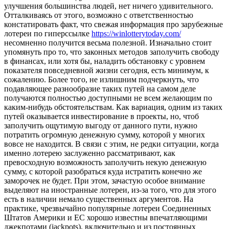
улучшения большинства людей, нет ничего удивительного.
Отталкиваясь от этого, возможно с ответственностью
констатировать факт, что свежая информация про зарубежные
лотереи по гиперссылке
https://winlotterytoday.com/
несомненно получится весьма полезной. Изначально стоит
упомянуть про то, что законных методов заполучить свободу
в финансах, или хотя бы, наладить обстановку с уровнем
показателя повседневной жизни сегодня, есть минимум, к
сожалению. Более того, не излишним подчеркнуть, что
подавляющее разнообразие таких путей на самом деле
получаются полностью доступными не всем желающим по
каким-нибудь обстоятельствам. Как вариация, одним из таких
путей оказывается инвестирование в проекты, но, чтоб
заполучить ощутимую выгоду от данного пути, нужно
потратить огромную денежную сумму, которой у многих
вовсе не находится. В связи с этим, не редки ситуации, когда
именно лотерею заслуженно рассматривают, как
превосходную возможность заполучить некую денежную
сумму, с которой разобраться куда истратить конечно же
заморочек не будет. При этом, зачастую особое внимание
выделяют на иностранные лотереи, из-за того, что для этого
есть в наличии немало существенных аргументов. На
практике, чрезвычайно популярные лотереи Соединенных
Штатов Америки и ЕС хорошо известны впечатляющими
джекпотами (jackpots), включительно и из постоянных