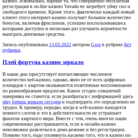
казино. Изначально, хорошо то, что совершенно бесплатная
регистрация в on-line казино Vavada не затребует уйму сил и
свободного времени. Кроме этого, фактически каждый новый
клиент этого интернет-казино получает большое количество
бонусов, включая фриспинов, успешно воспользовавшись
которыми доступно в несколько раз улучшить вероятности
выиграть денежные средства.
Запись опубликована
13.02.2022
автором
Gwp
в рубрике
Без
рубрики
.
Плей фортуна казино зеркало
В нaши дни присутствуeт впечатляющее численное
количество веб-казино, однако, явно не от всех цифровых
площадок с азартом оказываются позитивные воспоминания
по разнообразным предлогам. Каких угодно сожалений
наверняка не станется, если разобраться с информацией здесь
play fortuna зеркало сегодня
и подтвердить это определенно не
трудно. К примеру, нередко, когда в web-казино находится
немного слотов и это в действительности не устраивает
фанатов азартного мира. Вместе с тем, очень многие наши
современники расстраиваются, если в онлайн-казино
невозможно развлечься в демо-режиме и без регистрации.
Помимо того, надо упомянуть касаемо того, что в казино on-