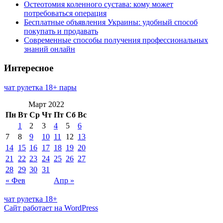
Остеотомия коленного сустава: кому может
потребоваться операция
Бесплатные объявления Украины: удобный способ
покупать и продавать
Современные способы получения профессиональных
знаний онлайн
Интересное
чат рулетка 18+ пары
Март 2022
Пн
Вт
Ср
Чт
Пт
Сб
Вс
1
2
3
4
5
6
7
8
9
10
11
12
13
14
15
16
17
18
19
20
21
22
23
24
25
26
27
28
29
30
31
« Фев
Апр »
чат рулетка 18+
Сайт работает на WordPress