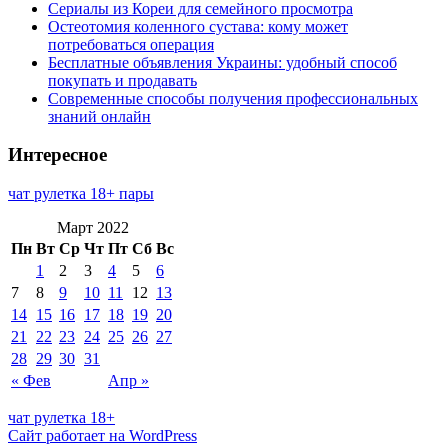
Сериалы из Кореи для семейного просмотра
Остеотомия коленного сустава: кому может
потребоваться операция
Бесплатные объявления Украины: удобный способ
покупать и продавать
Современные способы получения профессиональных
знаний онлайн
Интересное
чат рулетка 18+ пары
Март 2022
Пн
Вт
Ср
Чт
Пт
Сб
Вс
1
2
3
4
5
6
7
8
9
10
11
12
13
14
15
16
17
18
19
20
21
22
23
24
25
26
27
28
29
30
31
« Фев
Апр »
чат рулетка 18+
Сайт работает на WordPress