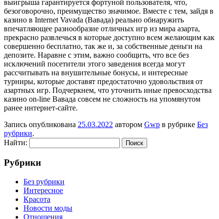
выигрыша гарантируется фортуной пользователя, что,
безоговорочно, преимущество значимое. Вместе с тем, зайдя в
казино в Internet Vavada (Вавада) реально обнаружить
впечатляющее разнообразие отличных игр из мира азарта,
прекрасно развлечься в которые доступно всем желающим как
совершенно бесплатно, так же и, за собственные деньги на
депозите. Наравне с этим, важно сообщить, что все без
исключений посетители этого заведения всегда могут
рассчитывать на внушительные бонусы, и интересные
турниры, которые доставят предостаточно удовольствия от
азартных игр. Подчеркнем, что уточнить иные превосходства
казино on-line Вавада совсем не сложность на упомянутом
ранее интернет-сайте.
Запись опубликована
25.03.2022
автором
Gwp
в рубрике
Без
рубрики
.
Найти:
Рубрики
Без рубрики
Интересное
Красота
Новости моды
Отношения