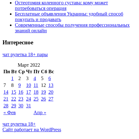
Остеотомия коленного сустава: кому может
потребоваться операция
Бесплатные объявления Украины: удобный способ
покупать и продавать
Современные способы получения профессиональных
знаний онлайн
Интересное
чат рулетка 18+ пары
Март 2022
Пн
Вт
Ср
Чт
Пт
Сб
Вс
1
2
3
4
5
6
7
8
9
10
11
12
13
14
15
16
17
18
19
20
21
22
23
24
25
26
27
28
29
30
31
« Фев
Апр »
чат рулетка 18+
Сайт работает на WordPress