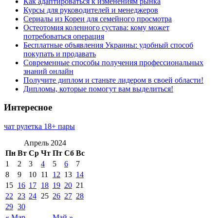
Как адаптироваться к изменениям рынка
Курсы для руководителей и менеджеров
Сериалы из Кореи для семейного просмотра
Остеотомия коленного сустава: кому может
потребоваться операция
Бесплатные объявления Украины: удобный способ
покупать и продавать
Современные способы получения профессиональных
знаний онлайн
Получите диплом и станьте лидером в своей области!
Дипломы, которые помогут вам выделиться!
Интересное
чат рулетка 18+ пары
Апрель 2024
Пн
Вт
Ср
Чт
Пт
Сб
Вс
1
2
3
4
5
6
7
8
9
10
11
12
13
14
15
16
17
18
19
20
21
22
23
24
25
26
27
28
29
30
« Мар
Май »