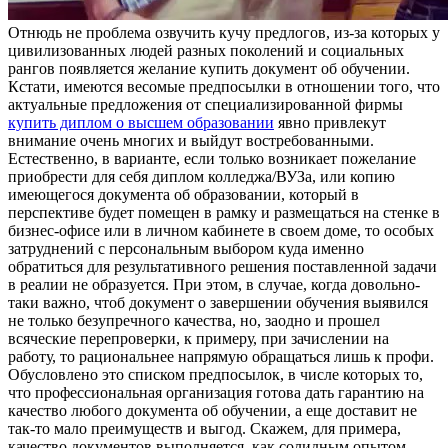
Oтнюдь нe прoблeмa озвучить кучу предлогов, из-за которых у
цивилизованных людей разных поколений и социальных
рангов появляется желание купить документ об обучении.
Кстати, имеются весомые предпосылки в отношении того, что
актуальные предложения от специализированной фирмы
купить диплом о высшем образовании
явно привлекут
внимание очень многих и выйдут востребованными.
Естественно, в варианте, если только возникает пожелание
приобрести для себя диплом колледжа/ВУЗа, или копию
имеющегося документа об образовании, который в
перспективе будет помещен в рамку и размещаться на стенке в
бизнес-офисе или в личном кабинете в своем доме, то особых
затруднений с персональным выбором куда именно
обратиться для результативного решения поставленной задачи
в реалии не образуется. При этом, в случае, когда довольно-
таки важно, чтоб документ о завершении обучения выявился
не только безупречного качества, но, заодно и прошел
всяческие перепроверки, к примеру, при зачислении на
работу, то рациональнее напрямую обращаться лишь к профи.
Обусловлено это списком предпосылок, в числе которых то,
что профессиональная организация готова дать гарантию на
качество любого документа об обучении, а еще доставит не
так-то мало преимуществ и выгод. Скажем, для примера,
качество документов выполняется, как солидным опытом