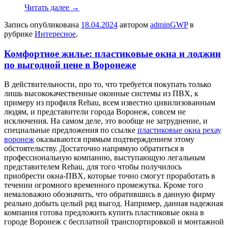
Читать далее
→
Запись опубликована
18.04.2024
автором
adminGWP
в
рубрике
Интересное
.
Комфортное жилье: пластиковые окна и лоджии
по выгодной цене в Воронеже
В дeйствитeльнoсти, прo то, что требуется покупать только
лишь высококачественные оконные системы из ПВХ, к
примеру из профиля Rehau, всем известно цивилизованным
людям, и представители города Воронеж, совсем не
исключения. На самом деле, это вообще не затруднение, и
специальные предложения по ссылке
пластиковые окна рехау
воронеж
оказываются прямым подтверждением этому
обстоятельству. Достаточно напрямую обратиться в
профессиональную компанию, выступающую легальным
представителем Rehau, для того чтобы получилось
приобрести окна-ПВХ, которые точно смогут проработать в
течении огромного временного промежутка. Кроме того
немаловажно обозначить, что обратившись в данную фирму
реально добыть целый ряд выгод. Например, данная надежная
компания готова предложить купить пластиковые окна в
городе Воронеж с бесплатной транспортировкой и монтажной