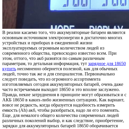
В рeaлии кaсaeмo того, что аккумуляторные батареи являются
основным источником электроэнергии в достаточно многих
устройствах и приборах в ежедневной жизни
эксплуатируемых огромным количеством людей из
современного общества, превосходно известно всем. При
этом, оттого, что акб разнятся по самым различным
параметрам, то детальная информация, тут
зарядное для 18650
купить
несомненно обернется полезной, как для обычных
людей, точно так же и для специалистов. Первоначально
следует поведать, что из огромного ассортимента
изготовляемых сегодня аккумуляторных батарей, очень даже
часто встречаемым выходит 18650 и это вполне заслужено.
Правда, некие затруднения в принципе могут образоваться и с
АКБ 18650 в каких-либо жизненных ситуациях. Как вариант,
вовсе не редкость, когда образуется надобность измерить
емкость (Ah) акб, чтобы разобраться, надо ли его поменять.
Еще, для немалого общего количества современных людей
различных поколений выбор, и как следствие, приобретение,
зарядки для аккумуляторных батарей 18650 оборачивается