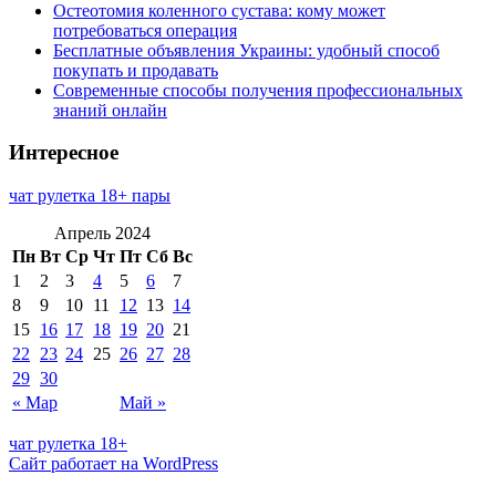
Остеотомия коленного сустава: кому может
потребоваться операция
Бесплатные объявления Украины: удобный способ
покупать и продавать
Современные способы получения профессиональных
знаний онлайн
Интересное
чат рулетка 18+ пары
Апрель 2024
Пн
Вт
Ср
Чт
Пт
Сб
Вс
1
2
3
4
5
6
7
8
9
10
11
12
13
14
15
16
17
18
19
20
21
22
23
24
25
26
27
28
29
30
« Мар
Май »
чат рулетка 18+
Сайт работает на WordPress