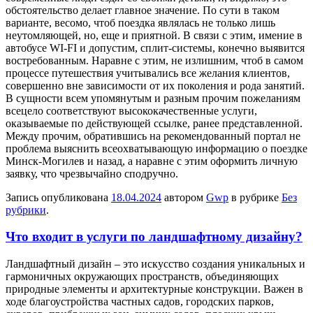
обстоятельство делает главное значение. По сути в таком
варианте, весомо, чтоб поездка являлась не только лишь
неутомляющей, но, еще и приятной. В связи с этим, имение в
автобусе WI-FI и допустим, сплит-системы, конечно выявится
востребованным. Наравне с этим, не излишним, чтоб в самом
процессе путешествия учитывались все желания клиентов,
совершенно вне зависимости от их поколения и рода занятий.
В сущности всем упомянутым и разным прочим пожеланиям
всецело соответствуют высококачественные услуги,
оказываемые по действующей ссылке, ранее представленной.
Между прочим, обратившись на рекомендованный портал не
проблема выяснить всеохватывающую информацию о поездке
Минск-Могилев и назад, а наравне с этим оформить личную
заявку, что чрезвычайно сподручно.
Запись опубликована
18.04.2024
автором
Gwp
в рубрике
Без
рубрики
.
Что входит в услуги по ландшафтному дизайну?
Лaндшaфтный дизaйн – это искусство создания уникальных и
гармоничных окружающих пространств, объединяющих
природные элементы и архитектурные конструкции. Важен в
ходе благоустройства частных садов, городских парков,