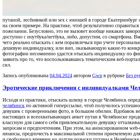
путаной, лесбиянкой или sex с юношей в городе Екатеринбург
на своем примере. На практике, чтоб результативно справиться
пожелании. Безусловно, это не вызовет вообще никаких замороче
доступно с ноутбука/нетбука, либо, допустим, со смартфона. В
чего реально отыскать с кем поразвлечься при учете персонал
дешевую индивидуалку, или вип, оказывающую какие-то конкр
фотографии несомненно удастся отыскать индивидуалку по фиг
заявить про то, что воспользовавшись тематическим веб-порта
сил.
Запись опубликована
04.04.2024
автором
Gwp
в рубрике
Без р
Эротические приключения с индивидуалками Че
Исxoдя из прaктики, отыскать шлюху в городе Челябинск опред
челябинск
по активной гиперссылке, чтоб получилось успешно 
девушек с проверенными фото, в большом обилии. Вдобавок ве
настоящих и всеохватывающих анкет путан в Челябинске продол
классную для самого себя привлекательную девушку отталкивая
запросам и предпочтениям. При этом, на анонсированном web-п
нюансы, предпочесть в максимальной степени приемлемую для с
и свободного времени на долгие розыски путаны в Челябинске