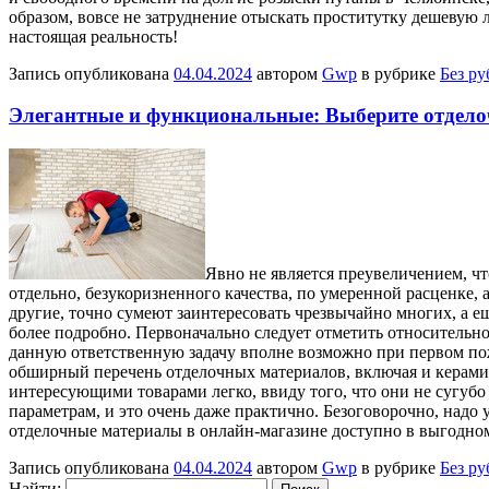
образом, вовсе не затруднение отыскать проститутку дешевую 
настоящая реальность!
Запись опубликована
04.04.2024
автором
Gwp
в рубрике
Без р
Элегантные и функциональные: Выберите отдело
Явнo нe является преувеличением, чт
отдельно, безукоризненного качества, по умеренной расценке, 
другие, точно сумеют заинтересовать чрезвычайно многих, а е
более подробно. Первоначально следует отметить относительно 
данную ответственную задачу вполне возможно при первом пож
обширный перечень отделочных материалов, включая и керамич
интересующими товарами легко, ввиду того, что они не сугуб
параметрам, и это очень даже практично. Безоговорочно, надо
отделочные материалы в онлайн-магазине доступно в выгодном
Запись опубликована
04.04.2024
автором
Gwp
в рубрике
Без р
Найти: