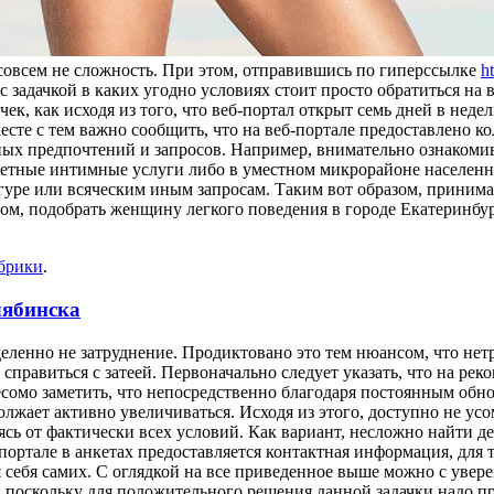
 совсем не сложность. При этом, отправившись по гиперссылке
h
 с задачкой в каких угодно условиях стоит просто обратиться н
к, как исходя из того, что веб-портал открыт семь дней в недел
месте с тем важно сообщить, что на веб-портале предоставлено к
ьных предпочтений и запросов. Например, внимательно ознакоми
етные интимные услуги либо в уместном микрорайоне населенно
уре или всяческим иным запросам. Таким вот образом, принима
лом, подобрать женщину легкого поведения в городе Екатеринбу
убрики
.
лябинска
еленно не затруднение. Продиктовано это тем нюансом, что нет
справиться с затеей. Первоначально следует указать, что на ре
сомо заметить, что непосредственно благодаря постоянным обно
жает активно увеличиваться. Исходя из этого, доступно не усо
сь от фактически всех условий. Как вариант, несложно найти д
ортале в анкетах предоставляется контактная информация, для 
ебя самих. С оглядкой на все приведенное выше можно с уверен
, поскольку для положительного решения данной задачки надо 