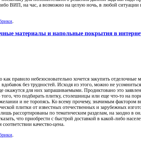
либо ВИП, на час, а возможно на целую ночь, в любой ситуации
убрики
.
чные материалы и напольные покрытия в интерне
о как правило небезосновательно хочется закупить отделочные 
а вдобавок без трудностей. Исходя из этого, можно не усомнитьс
ще окажутся для них запрашиваемыми. Продиктовано это заявлен
того, что подбирать плитку, столешницы или еще что-то на поря
елании и не торопясь. Ко всему прочему, значимым фактором вы
еской плитки от известных отечественных и зарубежных изготов
о лишь рассортированы по тематическим разделам, на заодно в 
 указать, что приобрести с быстрой доставкой в какой-либо нас
 соответствии качество-цена.
убрики
.