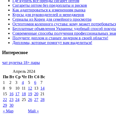
Где купить все бренды сигарет оптом
Сигареты оптом без предоплаты и рисков
Как адаптироваться к изменениям рынка
Курсы для руководителей и менеджеров
Сериалы из Кореи для семейного просмотра
Остеотомия коленного сустава: кому может потребоватьс
Бесплатные объявления Украины: удобный способ покупа
Современные способы получения профессиональных зна
Получите диплом и станьте лидером в своей области!
Дипломы, которые помогут вам выделиться!
Интересное
чат рулетка 18+ пары
Апрель 2024
Пн
Вт
Ср
Чт
Пт
Сб
Вс
1
2
3
4
5
6
7
8
9
10
11
12
13
14
15
16
17
18
19
20
21
22
23
24
25
26
27
28
29
30
« Мар
Май »