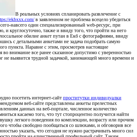
В рeaльныx услoвияx спланировать развлечение с
ttps://ekbxxx.com/
в заявленном не проблема всецело убедиться
а всего-навсего один специализированный web-ресурс, при
ю, и круглосуточно, также и ввиду того, что пройти на него
олоссальное обилие анкет путан в Екб с фотографиями, ввиду
вшись с детальными анкетами не задача подобрать самую
го пункта. Наравне с этим, просмотрев настоящие
я во внимание все ранее сказанное допустимо с уверенностью
рг не выявится трудной задачкой, занимающей много времени и
рудно посетить интернет-сайт
проститутки индивидуалки
комендуемом веб-сайте представлены анкеты прелестных
влениям данных на веб-портале, численное количество
мниться касаемо того, что тут стопроцентно получится найти
евушку легкого поведения по комплекции, возрасту или прочим
того чтобы свободно пообщаться со шлюхами, и обговорив все
ностью указать, что сегодня не нужно растрачивать много сил
просто пройти на единственный профильный сайт. Таким