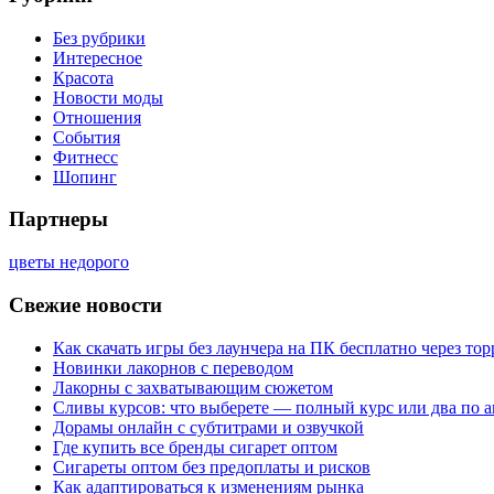
Без рубрики
Интересное
Красота
Новости моды
Отношения
События
Фитнесс
Шопинг
Партнеры
цветы недорого
Свежие новости
Как скачать игры без лаунчера на ПК бесплатно через тор
Новинки лакорнов с переводом
Лакорны с захватывающим сюжетом
Сливы курсов: что выберете — полный курс или два по 
Дорамы онлайн с субтитрами и озвучкой
Где купить все бренды сигарет оптом
Сигареты оптом без предоплаты и рисков
Как адаптироваться к изменениям рынка