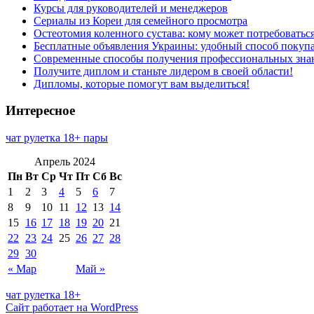
Курсы для руководителей и менеджеров
Сериалы из Кореи для семейного просмотра
Остеотомия коленного сустава: кому может потребоватьс
Бесплатные объявления Украины: удобный способ покупа
Современные способы получения профессиональных зна
Получите диплом и станьте лидером в своей области!
Дипломы, которые помогут вам выделиться!
Интересное
чат рулетка 18+ пары
Апрель 2024
Пн
Вт
Ср
Чт
Пт
Сб
Вс
1
2
3
4
5
6
7
8
9
10
11
12
13
14
15
16
17
18
19
20
21
22
23
24
25
26
27
28
29
30
« Мар
Май »
чат рулетка 18+
Сайт работает на WordPress