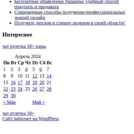
Бесплатные объявления Украины: удобный способ
покупать и продавать
Современные способы получения профессиональных
знаний онлайн
Получите диплом и станьте лидером в своей области!
Интересное
чат рулетка 18+ пары
Апрель 2024
Пн
Вт
Ср
Чт
Пт
Сб
Вс
1
2
3
4
5
6
7
8
9
10
11
12
13
14
15
16
17
18
19
20
21
22
23
24
25
26
27
28
29
30
« Мар
Май »
чат рулетка 18+
Сайт работает на WordPress