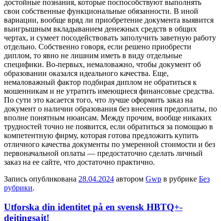
достойные познания, которые поспособствуют выполнять
свои собственные функциональные обязанности. В иной
вариации, вообще вряд ли приобретение документа выявится
выигрышным вкладыванием денежных средств в общих
чертах, и сумеет посодействовать заполучить заветную работу
отдельно. Собственно говоря, если решено приобрести
диплом, то явно не лишним иметь в виду отдельные
специфики. Во-первых, немаловажно, чтобы документ об
образовании оказался идеального качества. Еще,
немаловажный фактор подбирая диплом не обратиться к
мошенникам и не утратить имеющиеся финансовые средства.
По сути это касается того, что лучше оформить заказ на
документ о наличии образования без внесения предоплаты, по
вполне понятным нюансам. Между прочим, вообще никаких
трудностей точно не появится, если обратиться за помощью в
компетентную фирму, которая готова предложить купить
отличного качества документы по умеренной стоимости и без
первоначальной оплаты — предостаточно сделать личный
заказ на ее сайте, что достаточно практично.
Запись опубликована
28.04.2024
автором
Gwp
в рубрике
Без
рубрики
.
Utforska din identitet på en svensk HBTQ+-
dejtingsajt!