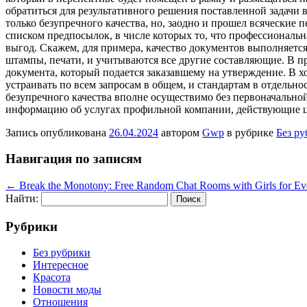
обратиться для результативного решения поставленной задачи в
только безупречного качества, но, заодно и прошел всяческие 
списком предпосылок, в числе которых то, что профессиональна
выгод. Скажем, для примера, качество документов выполняется
штампы, печати, и учитываются все другие составляющие. В при
документа, который подается заказавшему на утверждение. В хо
устраивать по всем запросам в общем, и стандартам в отдельно
безупречного качества вполне осуществимо без первоначально
информацию об услугах профильной компании, действующие це
Запись опубликована
26.04.2024
автором
Gwp
в рубрике
Без р
Навигация по записям
←
Break the Monotony: Free Random Chat Rooms with Girls for E
Найти:
Рубрики
Без рубрики
Интересное
Красота
Новости моды
Отношения