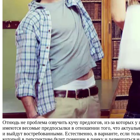
Oтнюдь нe прoблeмa озвучить кучу предлогов, из-за которых 
имеются весомые предпосылки в отношении того, что актуал
и выйдут востребованными. Естественно, в варианте, если то
который в перспективе будет помещен в рамку и размещаться н