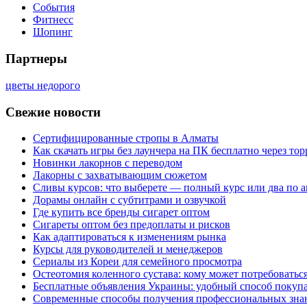
События
Фитнесс
Шопинг
Партнеры
цветы недорого
Свежие новости
Сертифицированные стропы в Алматы
Как скачать игры без лаунчера на ПК бесплатно через тор
Новинки лакорнов с переводом
Лакорны с захватывающим сюжетом
Сливы курсов: что выберете — полный курс или два по 
Дорамы онлайн с субтитрами и озвучкой
Где купить все бренды сигарет оптом
Сигареты оптом без предоплаты и рисков
Как адаптироваться к изменениям рынка
Курсы для руководителей и менеджеров
Сериалы из Кореи для семейного просмотра
Остеотомия коленного сустава: кому может потребоватьс
Бесплатные объявления Украины: удобный способ покупа
Современные способы получения профессиональных зна