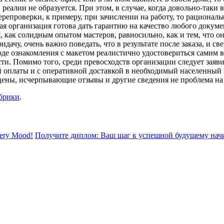
 реалии не образуется. При этом, в случае, когда довольно-таки
перепроверки, к примеру, при зачислении на работу, то рациона
я организация готова дать гарантию на качество любого докумен
, как солидным опытом мастеров, равносильно, как и тем, что о
дачу, очень важно поведать, что в результате после заказа, и с
де ознакомления с макетом реалистично удостовериться самим в 
сти. Помимо того, среди превосходств организации следует заяви
й оплаты и с оперативной доставкой в необходимый населенный
ны, исчерпывающие отзывы и другие сведения не проблема на 
убрики
.
very Mood!
Получите диплом: Ваш шаг к успешной будущему начи