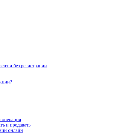
рент и без регистрации
акции?
я операция
ть и продавать
ний онлайн