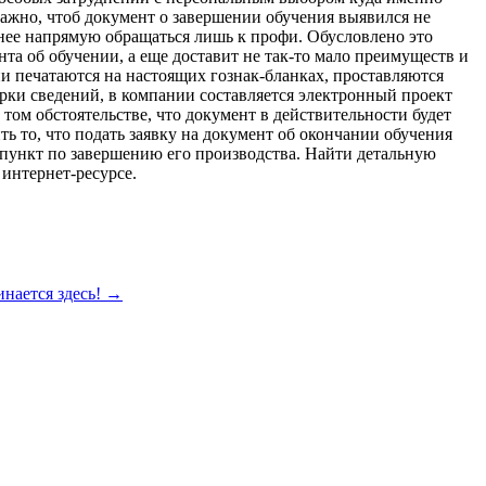
 важно, чтоб документ о завершении обучения выявился не
льнее напрямую обращаться лишь к профи. Обусловлено это
та об обучении, а еще доставит не так-то мало преимуществ и
ни печатаются на настоящих гознак-бланках, проставляются
верки сведений, в компании составляется электронный проект
том обстоятельстве, что документ в действительности будет
ть то, что подать заявку на документ об окончании обучения
 пункт по завершению его производства. Найти детальную
интернет-ресурсе.
нается здесь!
→