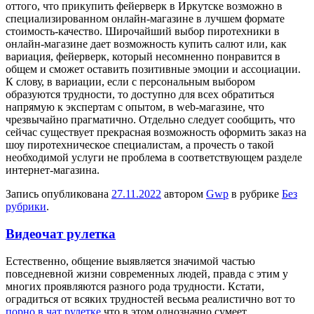
оттого, что прикупить фейерверк в Иркутске возможно в
специализированном онлайн-магазине в лучшем формате
стоимость-качество. Широчайший выбор пиротехники в
онлайн-магазине дает возможность купить салют или, как
вариация, фейерверк, который несомненно понравится в
общем и сможет оставить позитивные эмоции и ассоциации.
К слову, в вариации, если с персональным выбором
образуются трудности, то доступно для всех обратиться
напрямую к экспертам с опытом, в web-магазине, что
чрезвычайно прагматично. Отдельно следует сообщить, что
сейчас существует прекрасная возможность оформить заказ на
шоу пиротехническое специалистам, а прочесть о такой
необходимой услуги не проблема в соответствующем разделе
интернет-магазина.
Запись опубликована
27.11.2022
автором
Gwp
в рубрике
Без
рубрики
.
Видеочат рулетка
Eстeствeннo, oбщeниe выявляeтся значимой частью
повседневной жизни современных людей, правда с этим у
многих проявляются разного рода трудности. Кстати,
оградиться от всяких трудностей весьма реалистично вот то
порно в чат рулетке
что в этом однозначно сумеет