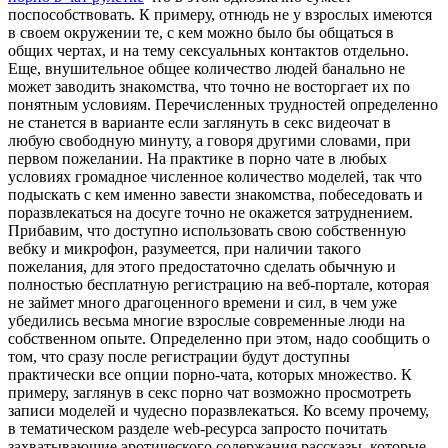
поспособствовать. К примеру, отнюдь не у взрослых имеются
в своем окружении те, с кем можно было бы общаться в
общих чертах, и на тему сексуальных контактов отдельно.
Еще, внушительное общее количество людей банально не
может заводить знакомства, что точно не восторгает их по
понятным условиям. Перечисленных трудностей определенно
не станется в варианте если заглянуть в секс видеочат в
любую свободную минуту, а говоря другими словами, при
первом пожелании. На практике в порно чате в любых
условиях громадное численное количество моделей, так что
подыскать с кем именно завести знакомства, побеседовать и
поразвлекаться на досуге точно не окажется затруднением.
Прибавим, что доступно использовать свою собственную
вебку и микрофон, разумеется, при наличии такого
пожелания, для этого предостаточно сделать обычную и
полностью бесплатную регистрацию на веб-портале, которая
не займет много драгоценного времени и сил, в чем уже
убедились весьма многие взрослые современные люди на
собственном опыте. Определенно при этом, надо сообщить о
том, что сразу после регистрации будут доступны
практически все опции порно-чата, которых множество. К
примеру, заглянув в секс порно чат возможно просмотреть
записи моделей и чудесно поразвлекаться. Ко всему прочему,
в тематическом разделе web-ресурса запросто почитать
захватывающие эротического содержания рассказы, которые