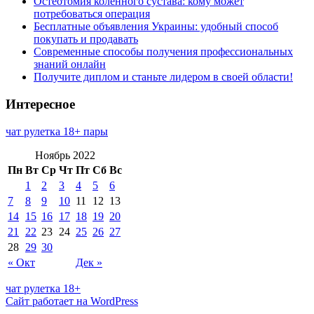
Остеотомия коленного сустава: кому может
потребоваться операция
Бесплатные объявления Украины: удобный способ
покупать и продавать
Современные способы получения профессиональных
знаний онлайн
Получите диплом и станьте лидером в своей области!
Интересное
чат рулетка 18+ пары
Ноябрь 2022
Пн
Вт
Ср
Чт
Пт
Сб
Вс
1
2
3
4
5
6
7
8
9
10
11
12
13
14
15
16
17
18
19
20
21
22
23
24
25
26
27
28
29
30
« Окт
Дек »
чат рулетка 18+
Сайт работает на WordPress