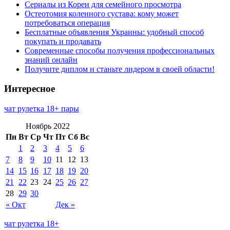
Сериалы из Кореи для семейного просмотра
Остеотомия коленного сустава: кому может
потребоваться операция
Бесплатные объявления Украины: удобный способ
покупать и продавать
Современные способы получения профессиональных
знаний онлайн
Получите диплом и станьте лидером в своей области!
Интересное
чат рулетка 18+ пары
Ноябрь 2022
Пн
Вт
Ср
Чт
Пт
Сб
Вс
1
2
3
4
5
6
7
8
9
10
11
12
13
14
15
16
17
18
19
20
21
22
23
24
25
26
27
28
29
30
« Окт
Дек »
чат рулетка 18+