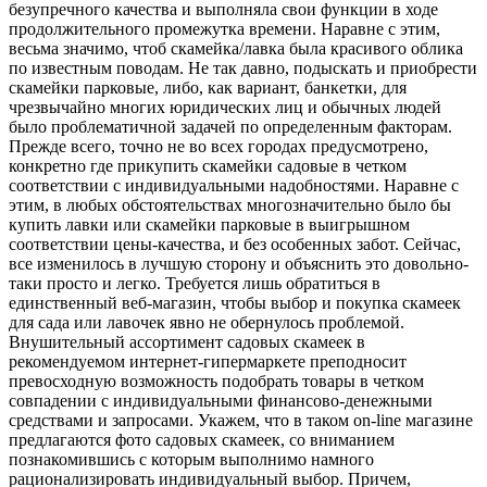
безупречного качества и выполняла свои функции в ходе
продолжительного промежутка времени. Наравне с этим,
весьма значимо, чтоб скамейка/лавка была красивого облика
по известным поводам. Не так давно, подыскать и приобрести
скамейки парковые, либо, как вариант, банкетки, для
чрезвычайно многих юридических лиц и обычных людей
было проблематичной задачей по определенным факторам.
Прежде всего, точно не во всех городах предусмотрено,
конкретно где прикупить скамейки садовые в четком
соответствии с индивидуальными надобностями. Наравне с
этим, в любых обстоятельствах многозначительно было бы
купить лавки или скамейки парковые в выигрышном
соответствии цены-качества, и без особенных забот. Сейчас,
все изменилось в лучшую сторону и объяснить это довольно-
таки просто и легко. Требуется лишь обратиться в
единственный веб-магазин, чтобы выбор и покупка скамеек
для сада или лавочек явно не обернулось проблемой.
Внушительный ассортимент садовых скамеек в
рекомендуемом интернет-гипермаркете преподносит
превосходную возможность подобрать товары в четком
совпадении с индивидуальными финансово-денежными
средствами и запросами. Укажем, что в таком on-line магазине
предлагаются фото садовых скамеек, со вниманием
познакомившись с которым выполнимо намного
рационализировать индивидуальный выбор. Причем,