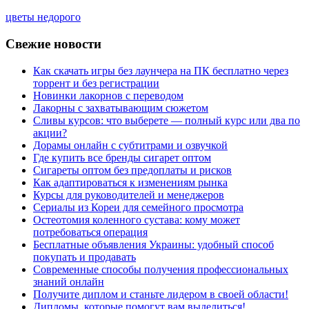
цветы недорого
Свежие новости
Как скачать игры без лаунчера на ПК бесплатно через
торрент и без регистрации
Новинки лакорнов с переводом
Лакорны с захватывающим сюжетом
Сливы курсов: что выберете — полный курс или два по
акции?
Дорамы онлайн с субтитрами и озвучкой
Где купить все бренды сигарет оптом
Сигареты оптом без предоплаты и рисков
Как адаптироваться к изменениям рынка
Курсы для руководителей и менеджеров
Сериалы из Кореи для семейного просмотра
Остеотомия коленного сустава: кому может
потребоваться операция
Бесплатные объявления Украины: удобный способ
покупать и продавать
Современные способы получения профессиональных
знаний онлайн
Получите диплом и станьте лидером в своей области!
Дипломы, которые помогут вам выделиться!