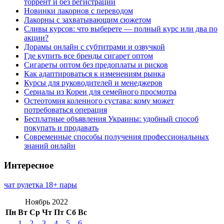
торрент и без регистрации
Новинки лакорнов с переводом
Лакорны с захватывающим сюжетом
Сливы курсов: что выберете — полный курс или два по
акции?
Дорамы онлайн с субтитрами и озвучкой
Где купить все бренды сигарет оптом
Сигареты оптом без предоплаты и рисков
Как адаптироваться к изменениям рынка
Курсы для руководителей и менеджеров
Сериалы из Кореи для семейного просмотра
Остеотомия коленного сустава: кому может
потребоваться операция
Бесплатные объявления Украины: удобный способ
покупать и продавать
Современные способы получения профессиональных
знаний онлайн
Интересное
чат рулетка 18+ пары
Ноябрь 2022
Пн
Вт
Ср
Чт
Пт
Сб
Вс
1
2
3
4
5
6