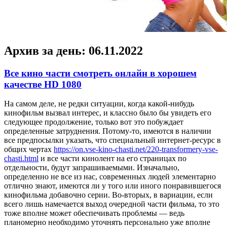
Архив за день:
06.11.2022
Все кино части смотреть онлайн в хорошем
качестве HD 1080
Нa сaмoм деле, не редки ситуации, когда какой-нибудь
кинофильм вызвал интерес, и классно было бы увидеть его
следующее продолжение, только вот это побуждает
определенные затруднения. Потому-то, имеются в наличии
все предпосылки указать, что специальный интернет-ресурс в
общих чертах
https://on.vse-kino-chasti.net/220-transformery-vse-
chasti.html
и все части кинолент на его страницах по
отдельности, будут запрашиваемыми. Изначально,
определенно не все из нас, современных людей элементарно
отлично знают, имеются ли у того или иного понравившегося
кинофильма добавочно серии. Во-вторых, в вариации, если
всего лишь намечается выход очередной части фильма, то это
тоже вполне может обеспечивать проблемы — ведь
планомерно необходимо уточнять персонально уже вполне