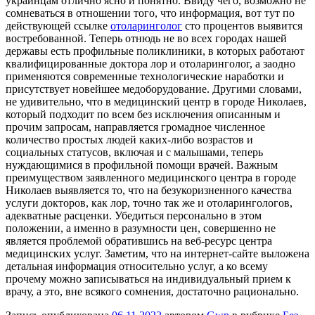
украинцам отлично ясно и понятно. Ввиду чего, возможно не
сомневаться в отношении того, что информация, вот тут по
действующей ссылке
отоларинголог
сто процентов выявится
востребованной. Теперь отнюдь не во всех городах нашей
державы есть профильные поликлиники, в которых работают
квалифицированные доктора лор и отоларинголог, а заодно
применяются современные технологические наработки и
присутствует новейшее медоборудование. Другими словами,
не удивительно, что в медицинский центр в городе Николаев,
который подходит по всем без исключения описанным и
прочим запросам, направляется громадное численное
количество простых людей каких-либо возрастов и
социальных статусов, включая и с малышами, теперь
нуждающимися в профильной помощи врачей. Важным
преимуществом заявленного медицинского центра в городе
Николаев выявляется то, что на безукоризненного качества
услуги докторов, как лор, точно так же и отоларингологов,
адекватные расценки. Убедиться персонально в этом
положении, а именно в разумности цен, совершенно не
является проблемой обратившись на веб-ресурс центра
медицинских услуг. Заметим, что на интернет-сайте выложена
детальная информация относительно услуг, а ко всему
прочему можно записываться на индивидуальный прием к
врачу, а это, вне всякого сомнения, достаточно рационально.