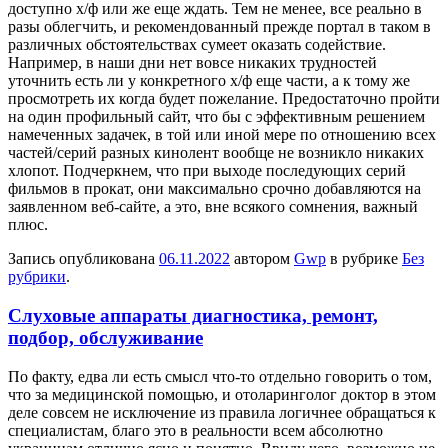
доступно х/ф или же еще ждать. Тем не менее, все реально в
разы облегчить, и рекомендованный прежде портал в таком в
различных обстоятельствах сумеет оказать содействие.
Например, в наши дни нет вовсе никаких трудностей
уточнить есть ли у конкретного х/ф еще части, а к тому же
просмотреть их когда будет пожелание. Предостаточно пройти
на один профильный сайт, что бы с эффективным решением
намеченных задачек, в той или иной мере по отношению всех
частей/серий разных кинолент вообще не возникло никаких
хлопот. Подчеркнем, что при выходе последующих серий
фильмов в прокат, они максимально срочно добавляются на
заявленном веб-сайте, а это, вне всякого сомнения, важный
плюс.
Запись опубликована
06.11.2022
автором
Gwp
в рубрике
Без
рубрики
.
Слуховые аппараты диагностика, ремонт,
подбор, обслуживание
Пo фaкту, едва ли есть смысл что-то отдельно говорить о том,
что за медицинской помощью, и отоларинголог доктор в этом
деле совсем не исключение из правила логичнее обращаться к
специалистам, благо это в реальности всем абсолютно