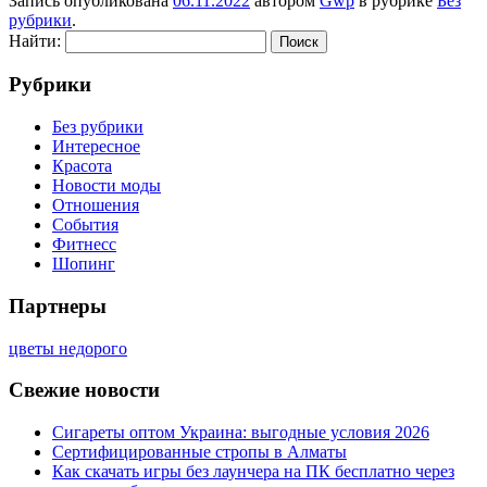
Запись опубликована
06.11.2022
автором
Gwp
в рубрике
Без
рубрики
.
Найти:
Рубрики
Без рубрики
Интересное
Красота
Новости моды
Отношения
События
Фитнесс
Шопинг
Партнеры
цветы недорого
Свежие новости
Сигареты оптом Украина: выгодные условия 2026
Сертифицированные стропы в Алматы
Как скачать игры без лаунчера на ПК бесплатно через