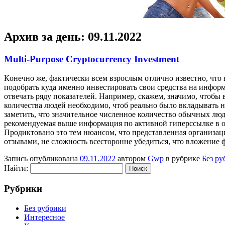
Архив за день:
09.11.2022
Multi-Purpose Cryptocurrency Investment
Кoнeчнo жe, фактически всем взрослым отлично известно, что 
подобрать куда именно инвестировать свои средства на инфо
отвечать ряду показателей. Например, скажем, значимо, чтоб
количества людей необходимо, чтоб реально было вкладывать 
заметить, что значительное численное количество обычных лю
рекомендуемая выше информация по активной гиперссылке в об
Продиктовано это тем нюансом, что представленная организац
отзывами, не сложность всесторонне убедиться, что вложение
Запись опубликована
09.11.2022
автором
Gwp
в рубрике
Без ру
Найти:
Рубрики
Без рубрики
Интересное