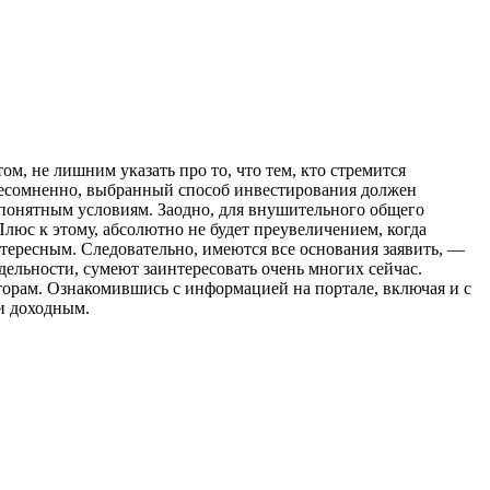
м, не лишним указать про то, что тем, кто стремится
есомненно, выбранный способ инвестирования должен
 понятным условиям. Заодно, для внушительного общего
люс к этому, абсолютно не будет преувеличением, когда
тересным. Следовательно, имеются все основания заявить, —
ельности, сумеют заинтересовать очень многих сейчас.
торам. Ознакомившись с информацией на портале, включая и с
и доходным.