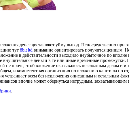
вложения денег доставляют уйму выгод. Непосредственно при это
рмацию тут
8bit ltd
внимание ориентировать получится ценным. Н
ы вложение в действительности выходило неубыточное по вполне
не внушительные деньги в те или иные временные промежутки. П
дей не прочь, чтоб вложение оказывалось не сложным делом и ин
щем, и компетентная организация по вложению капитала по отд
ия устраивает всем без исключения описанным и остальным фак
 финансов вполне может обернуться нетрудным, захватывающим 
брики
.