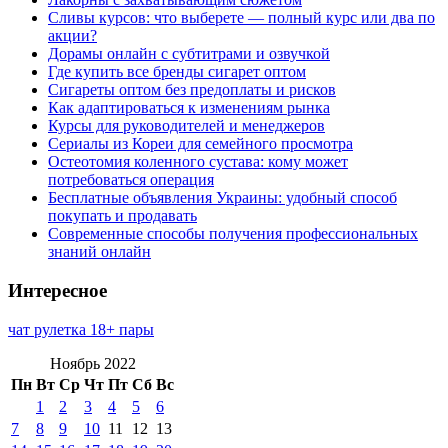
Сливы курсов: что выберете — полный курс или два по
акции?
Дорамы онлайн с субтитрами и озвучкой
Где купить все бренды сигарет оптом
Сигареты оптом без предоплаты и рисков
Как адаптироваться к изменениям рынка
Курсы для руководителей и менеджеров
Сериалы из Кореи для семейного просмотра
Остеотомия коленного сустава: кому может
потребоваться операция
Бесплатные объявления Украины: удобный способ
покупать и продавать
Современные способы получения профессиональных
знаний онлайн
Интересное
чат рулетка 18+ пары
Ноябрь 2022
Пн
Вт
Ср
Чт
Пт
Сб
Вс
1
2
3
4
5
6
7
8
9
10
11
12
13