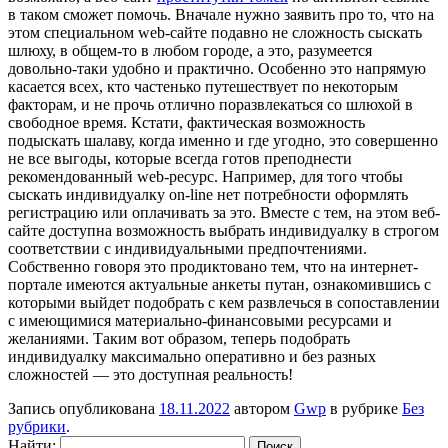
в таком сможет помочь. Вначале нужно заявить про то, что на
этом специальном web-сайте подавно не сложность сыскать
шлюху, в общем-то в любом городе, а это, разумеется
довольно-таки удобно и практично. Особенно это напрямую
касается всех, кто частенько путешествует по некоторым
факторам, и не прочь отлично поразвлекаться со шлюхой в
свободное время. Кстати, фактическая возможность
подыскать шалаву, когда именно и где угодно, это совершенно
не все выгоды, которые всегда готов преподнести
рекомендованный web-ресурс. Например, для того чтобы
сыскать индивидуалку on-line нет потребности оформлять
регистрацию или оплачивать за это. Вместе с тем, на этом веб-
сайте доступна возможность выбрать индивидуалку в строгом
соответствии с индивидуальными предпочтениями.
Собственно говоря это продиктовано тем, что на интернет-
портале имеются актуальные анкеты путан, ознакомившись с
которыми выйдет подобрать с кем развлечься в сопоставлении
с имеющимися материально-финансовыми ресурсами и
желаниями. Таким вот образом, теперь подобрать
индивидуалку максимально оперативно и без разных
сложностей — это доступная реальность!
Запись опубликована
18.11.2022
автором
Gwp
в рубрике
Без
рубрики
.
Найти: