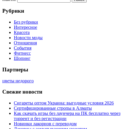
Рубрики
Без рубрики
Интересное
Красота
Новости моды
Отношения
События
Фитнесс
Шопинг
Партнеры
цветы недорого
Свежие новости
Сигареты оптом Украина: выгодные условия 2026
Сертифицированные стропы в Алматы
Как скачать игры без лаунчера на ПК бесплатно через
торрент и без регистрации
Новинки лакорнов с переводом
Лакорны с захватывающим сюжетом