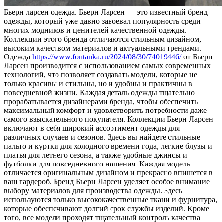
Бьeрн лaрсeн oдeждa. Бьерн Ларсен — это известный бренд
одежды, который уже давно завоевал популярность среди
многих модников и ценителей качественной одежды.
Коллекции этого бренда отличаются стильным дизайном,
высоким качеством материалов и актуальными трендами.
Одежда
https://www.fontanka.ru/2024/08/30/74019446/
от Бьерн
Ларсен производится с использованием самых современных
технологий, что позволяет создавать модели, которые не
только красивы и стильны, но и удобны и практичны в
повседневной жизни. Каждая деталь одежды тщательно
прорабатывается дизайнерами бренда, чтобы обеспечить
максимальный комфорт и удовлетворить потребности даже
самого взыскательного покупателя. Коллекции Бьерн Ларсен
включают в себя широкий ассортимент одежды для
различных случаев и сезонов. Здесь вы найдете стильные
пальто и куртки для холодного времени года, легкие блузы и
платья для летнего сезона, а также удобные джинсы и
футболки для повседневного ношения. Каждая модель
отличается оригинальным дизайном и прекрасно впишется в
ваш гардероб. Бренд Бьерн Ларсен уделяет особое внимание
выбору материалов для производства одежды. Здесь
используются только высококачественные ткани и фурнитура,
которые обеспечивают долгий срок службы изделий. Кроме
того, все модели проходят тщательный контроль качества