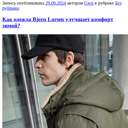
Запись опубликована
29.09.2024
автором
Gwp
в рубрике
Без
рубрики
.
Как одежда Bjorn Larsen улучшает комфорт
зимой?