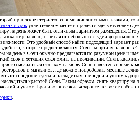
который привлекает туристов своими живописными пляжами, го
тельный срок
удивительном месте и провести здесь несколько дн
ртиру на день может быть отличным вариантом размещения. Это у
ы квартир на день, начиная от небольших студий до роскошных 
вижимости. Это удобный способ найти подходящий вариант разм
и удобства, которые предоставляются. Снять квартиру на день 
иры на день в Сочи обычно предлагаются по разумной цене и им
кий срок и хотящих сэкономить на проживании. Снять квартиру 
просто насладиться отдыхом на море. Сочи известен своими кра
, ресторанов и магазинов, где можно попробовать местные дели
нуть от городской суеты и насладиться природой и уютом курор
насладиться красотой Сочи. Таким образом, снять квартиру на д
красотой и уютом. Бронирование жилья заранее позволит избежа
убрики
.