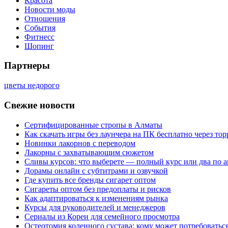
Красота
Новости моды
Отношения
События
Фитнесс
Шопинг
Партнеры
цветы недорого
Свежие новости
Сертифицированные стропы в Алматы
Как скачать игры без лаунчера на ПК бесплатно через тор
Новинки лакорнов с переводом
Лакорны с захватывающим сюжетом
Сливы курсов: что выберете — полный курс или два по 
Дорамы онлайн с субтитрами и озвучкой
Где купить все бренды сигарет оптом
Сигареты оптом без предоплаты и рисков
Как адаптироваться к изменениям рынка
Курсы для руководителей и менеджеров
Сериалы из Кореи для семейного просмотра
Остеотомия коленного сустава: кому может потребоватьс