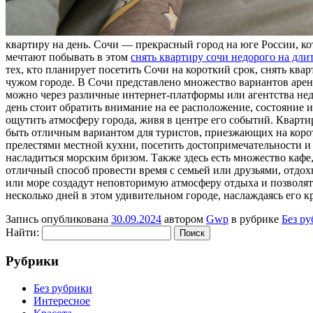
квaртиру нa день. Сочи — прекрасный город на юге России, 
мечтают побывать в этом
снять квартиру сочи недорого на дли
тех, кто планирует посетить Сочи на короткий срок, снять ква
чужом городе. В Сочи представлено множество вариантов аренд
можно через различные интернет-платформы или агентства нед
день стоит обратить внимание на ее расположение, состояние 
ощутить атмосферу города, живя в центре его событий. Кварт
быть отличным вариантом для туристов, приезжающих на корот
прелестями местной кухни, посетить достопримечательности и 
насладиться морским бризом. Также здесь есть множество кафе
отличный способ провести время с семьей или друзьями, отдох
или море создадут неповторимую атмосферу отдыха и позволят 
несколько дней в этом удивительном городе, наслаждаясь его 
Запись опубликована
30.09.2024
автором
Gwp
в рубрике
Без р
Найти:
Рубрики
Без рубрики
Интересное