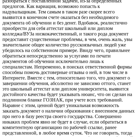
разобраться с поставленной задачей, из-за определенных
предлогов. Как вариация, возможно попасть к
надувальщикам. Тем самым в таком разе скорее всего
выявится в конечном счете оказаться без необходимого
документа об обучении и без денег. Вдобавок, реалистично
приобрести для себя аттестат школьный или диплом
колледжа/ВУЗа низкокачественный, и такого рода документ
предоставит существенные проблемы, в чем, очень жаль, увы
значительное общее количество русскоязычных людей уже
убедилось на собственном примере. Ввиду чего, правильнее
обратиться непосредственно за услугами по печати
документов об обучении исключительно лишь к
специалистам. Непременно, в поисках ответственной фирмы
способны помочь достоверные отзывы о ней, в том числе в
Интернете. Вместе с тем, относительно того, что документ о
завершении обучения, абсолютно не зависимо оттого, станет
это школьный аттестат или диплом университета, выявится
достойного качества будет указывать нюанс, что он сделан на
подлинном бланке ГОЗНАК, при учете всех требований.
Наравне с этим, ценной будет уникальная возможность
заказать документ о наличии образования с внесением данных
про него в базу реестра своего государства. Совершенно
никаких проблем явно не будет в случае, если обратиться в
компетентную организацию по рабочей ссылке, ранее
представленной, в любое время суток. Что не говорить, тогда