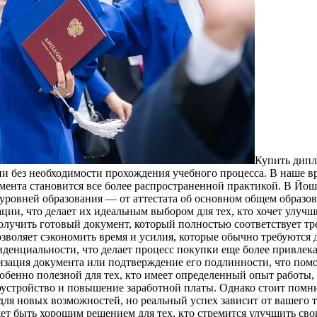
Купить дипл
и без необходимости прохождения учебного процесса. В наше в
мента становится все более распространенной практикой. В Йо
уровней образования — от аттестата об основном общем образо
ии, что делает их идеальным выбором для тех, кто хочет улуч
олучить готовый документ, который полностью соответствует т
озволяет сэкономить время и усилия, которые обычно требуются
денциальности, что делает процесс покупки еще более привлек
зация документа или подтверждение его подлинности, что помог
бенно полезной для тех, кто имеет определенный опыт работы, 
оустройство и повышение заработной платы. Однако стоит помни
для новых возможностей, но реальный успех зависит от вашего 
т быть хорошим решением для тех, кто стремится улучшить сво