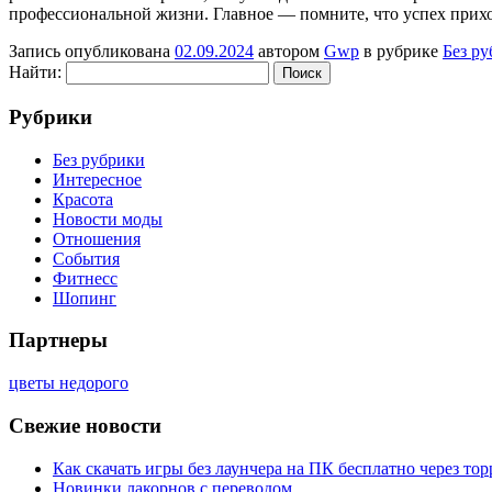
профессиональной жизни. Главное — помните, что успех приходи
Запись опубликована
02.09.2024
автором
Gwp
в рубрике
Без р
Найти:
Рубрики
Без рубрики
Интересное
Красота
Новости моды
Отношения
События
Фитнесс
Шопинг
Партнеры
цветы недорого
Свежие новости
Как скачать игры без лаунчера на ПК бесплатно через тор
Новинки лакорнов с переводом