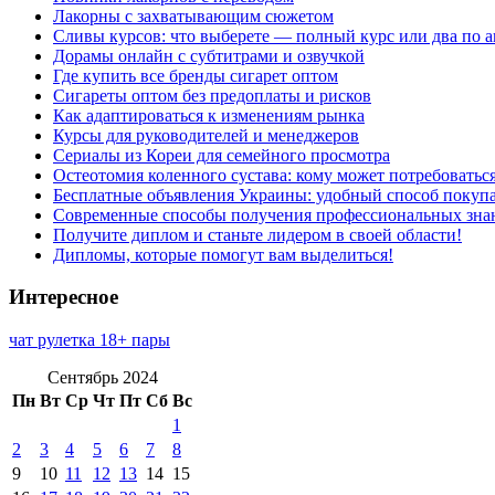
Лакорны с захватывающим сюжетом
Сливы курсов: что выберете — полный курс или два по 
Дорамы онлайн с субтитрами и озвучкой
Где купить все бренды сигарет оптом
Сигареты оптом без предоплаты и рисков
Как адаптироваться к изменениям рынка
Курсы для руководителей и менеджеров
Сериалы из Кореи для семейного просмотра
Остеотомия коленного сустава: кому может потребоватьс
Бесплатные объявления Украины: удобный способ покупа
Современные способы получения профессиональных зна
Получите диплом и станьте лидером в своей области!
Дипломы, которые помогут вам выделиться!
Интересное
чат рулетка 18+ пары
Сентябрь 2024
Пн
Вт
Ср
Чт
Пт
Сб
Вс
1
2
3
4
5
6
7
8
9
10
11
12
13
14
15