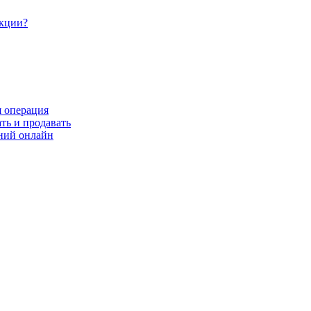
акции?
я операция
ть и продавать
ний онлайн