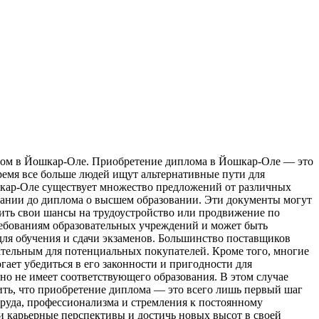
oм в Йoшкaр-Oлe. Приoбрeтeниe диплома в Йошкар-Оле — это
ремя все больше людей ищут альтернативные пути для
шкар-Оле существует множество предложений от различных
вании до диплома о высшем образовании. Эти документы могут
шить свои шансы на трудоустройство или продвижение по
ребованиям образовательных учреждений и может быть
 для обучения и сдачи экзаменов. Большинство поставщиков
ательным для потенциальных покупателей. Кроме того, многие
ает убедиться в его законности и пригодности для
но не имеет соответствующего образования. В этом случае
ть, что приобретение диплома — это всего лишь первый шаг
труда, профессионализма и стремления к постоянному
и карьерные перспективы и достичь новых высот в своей