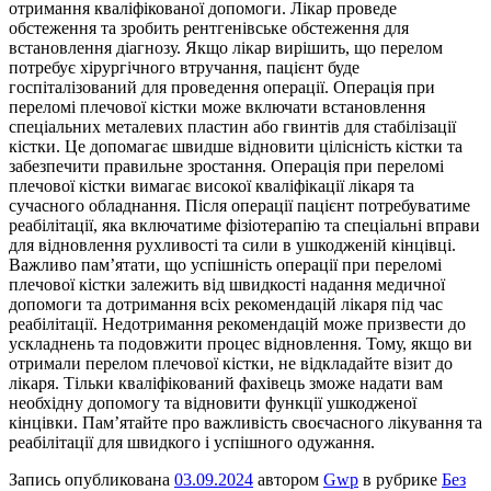
отримання кваліфікованої допомоги. Лікар проведе
обстеження та зробить рентгенівське обстеження для
встановлення діагнозу. Якщо лікар вирішить, що перелом
потребує хірургічного втручання, пацієнт буде
госпіталізований для проведення операції. Операція при
переломі плечової кістки може включати встановлення
спеціальних металевих пластин або гвинтів для стабілізації
кістки. Це допомагає швидше відновити цілісність кістки та
забезпечити правильне зростання. Операція при переломі
плечової кістки вимагає високої кваліфікації лікаря та
сучасного обладнання. Після операції пацієнт потребуватиме
реабілітації, яка включатиме фізіотерапію та спеціальні вправи
для відновлення рухливості та сили в ушкодженій кінцівці.
Важливо пам’ятати, що успішність операції при переломі
плечової кістки залежить від швидкості надання медичної
допомоги та дотримання всіх рекомендацій лікаря під час
реабілітації. Недотримання рекомендацій може призвести до
ускладнень та подовжити процес відновлення. Тому, якщо ви
отримали перелом плечової кістки, не відкладайте візит до
лікаря. Тільки кваліфікований фахівець зможе надати вам
необхідну допомогу та відновити функції ушкодженої
кінцівки. Пам’ятайте про важливість своєчасного лікування та
реабілітації для швидкого і успішного одужання.
Запись опубликована
03.09.2024
автором
Gwp
в рубрике
Без