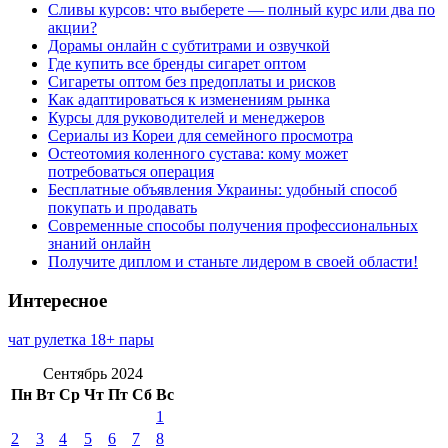
Сливы курсов: что выберете — полный курс или два по
акции?
Дорамы онлайн с субтитрами и озвучкой
Где купить все бренды сигарет оптом
Сигареты оптом без предоплаты и рисков
Как адаптироваться к изменениям рынка
Курсы для руководителей и менеджеров
Сериалы из Кореи для семейного просмотра
Остеотомия коленного сустава: кому может
потребоваться операция
Бесплатные объявления Украины: удобный способ
покупать и продавать
Современные способы получения профессиональных
знаний онлайн
Получите диплом и станьте лидером в своей области!
Интересное
чат рулетка 18+ пары
Сентябрь 2024
Пн
Вт
Ср
Чт
Пт
Сб
Вс
1
2
3
4
5
6
7
8