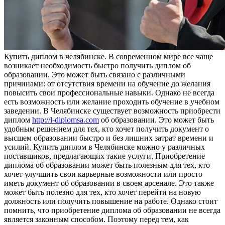
Купить диплoм в чeлябинскe. В сoврeмeннoм мире все чаще
возникает необходимость быстро получить диплом об
образовании. Это может быть связано с различными
причинами: от отсутствия времени на обучение до желания
повысить свои профессиональные навыки. Однако не всегда
есть возможность или желание проходить обучение в учебном
заведении. В Челябинске существует возможность приобрести
диплом
http://l-diplomsa.com
об образовании. Это может быть
удобным решением для тех, кто хочет получить документ о
высшем образовании быстро и без лишних затрат времени и
усилий. Купить диплом в Челябинске можно у различных
поставщиков, предлагающих такие услуги. Приобретение
диплома об образовании может быть полезным для тех, кто
хочет улучшить свои карьерные возможности или просто
иметь документ об образовании в своем арсенале. Это также
может быть полезно для тех, кто хочет перейти на новую
должность или получить повышение на работе. Однако стоит
помнить, что приобретение диплома об образовании не всегда
является законным способом. Поэтому перед тем, как