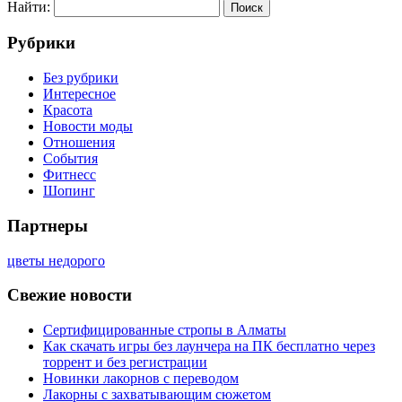
Найти:
Рубрики
Без рубрики
Интересное
Красота
Новости моды
Отношения
События
Фитнесс
Шопинг
Партнеры
цветы недорого
Свежие новости
Сертифицированные стропы в Алматы
Как скачать игры без лаунчера на ПК бесплатно через
торрент и без регистрации
Новинки лакорнов с переводом
Лакорны с захватывающим сюжетом