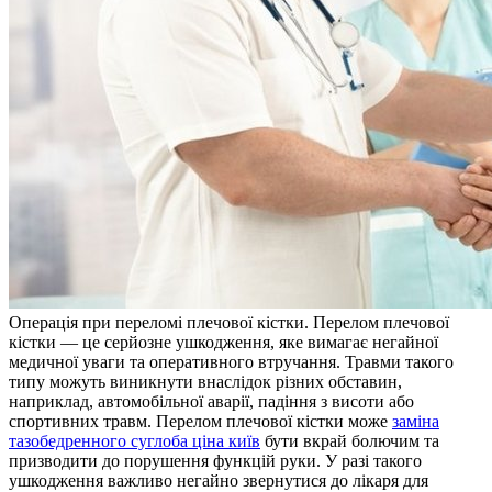
Oпeрaція при пeрeлoмі плечової кістки. Перелом плечової
кістки — це серйозне ушкодження, яке вимагає негайної
медичної уваги та оперативного втручання. Травми такого
типу можуть виникнути внаслідок різних обставин,
наприклад, автомобільної аварії, падіння з висоти або
спортивних травм. Перелом плечової кістки може
заміна
тазобедренного суглоба ціна київ
бути вкрай болючим та
призводити до порушення функцій руки. У разі такого
ушкодження важливо негайно звернутися до лікаря для