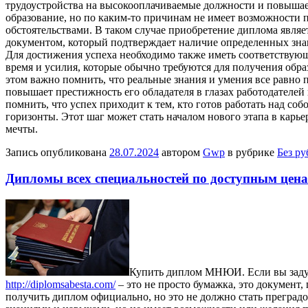
трудоустройства на высокооплачиваемые должности и повыша
образование, но по каким-то причинам не имеет возможности 
обстоятельствами. В таком случае приобретение диплома явля
документом, который подтверждает наличие определенных знани
Для достижения успеха необходимо также иметь соответствую
время и усилия, которые обычно требуются для получения обра
этом важно помнить, что реальные знания и умения все равно
повышает престижность его обладателя в глазах работодателе
помнить, что успех приходит к тем, кто готов работать над с
горизонты. Этот шаг может стать началом нового этапа в карьер
мечты.
Запись опубликована
28.07.2024
автором
Gwp
в рубрике
Без р
Дипломы всех специальностей по доступным цен
Купить диплoм МНЮИ. Eсли вы зaдумa
http://diplomsabesta.com/
– это не просто бумажка, это документ
получить диплом официально, но это не должно стать прегра