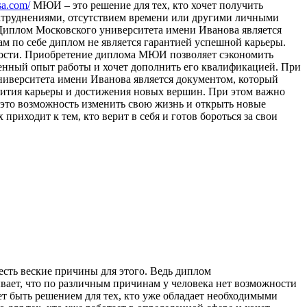
sa.com/
МЮИ – это решение для тех, кто хочет получить
затруднениями, отсутствием времени или другими личными
 Диплом Московского университета имени Иванова является
ам по себе диплом не является гарантией успешной карьеры.
ьности. Приобретение диплома МЮИ позволяет сэкономить
еленный опыт работы и хочет дополнить его квалификацией. При
университета имени Иванова является документом, который
звития карьеры и достижения новых вершин. При этом важно
– это возможность изменить свою жизнь и открыть новые
приходит к тем, кто верит в себя и готов бороться за свои
сть веские причины для этого. Ведь диплом
вает, что по различным причинам у человека нет возможности
т быть решением для тех, кто уже обладает необходимыми