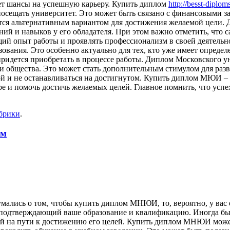
ет шансы на успешную карьеру. Купить диплом
http://besst-diplom
посещать университет. Это может быть связано с финансовыми 
ется альтернативным вариантом для достижения желаемой цели.
й и навыков у его обладателя. При этом важно отметить, что с
щий опыт работы и проявлять профессионализм в своей деятел
зования. Это особенно актуально для тех, кто уже имеет опред
 придется приобретать в процессе работы. Диплом Московского 
й и общества. Это может стать дополнительным стимулом для ра
обой и не останавливаться на достигнутом. Купить диплом МЮИ 
е и помочь достичь желаемых целей. Главное помнить, что успех 
убрики
.
ам
лись о том, чтобы купить диплом МНЮИ, то, вероятно, у вас е
, подтверждающий ваше образование и квалификацию. Иногда бы
дой на пути к достижению его целей. Купить диплом МНЮИ може