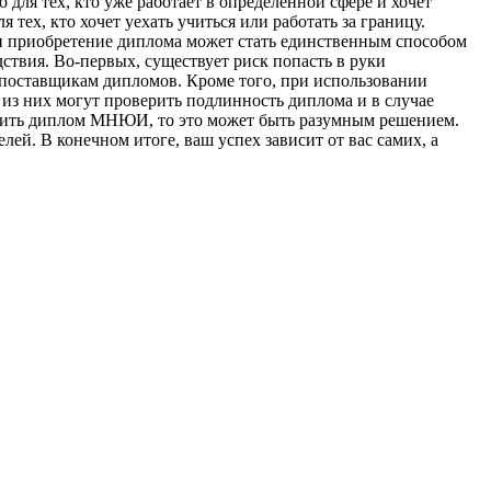
для тех, кто уже работает в определенной сфере и хочет
ех, кто хочет уехать учиться или работать за границу.
ии приобретение диплома может стать единственным способом
ствия. Во-первых, существует риск попасть в руки
поставщикам дипломов. Кроме того, при использовании
из них могут проверить подлинность диплома и в случае
купить диплом МНЮИ, то это может быть разумным решением.
ей. В конечном итоге, ваш успех зависит от вас самих, а