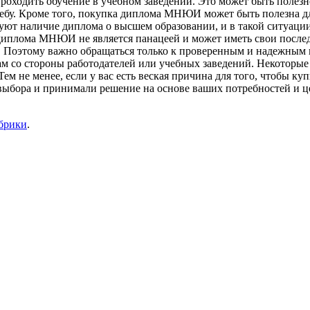
оходить обучение в учебном заведении. Это может быть полезно 
бу. Кроме того, покупка диплома МНЮИ может быть полезна для т
буют наличие диплома о высшем образовании, и в такой ситуац
 диплома МНЮИ не является панацеей и может иметь свои послед
 Поэтому важно обращаться только к проверенным и надежным 
 со стороны работодателей или учебных заведений. Некоторые 
ем не менее, если у вас есть веская причина для того, чтобы 
выбора и принимали решение на основе ваших потребностей и цел
убрики
.