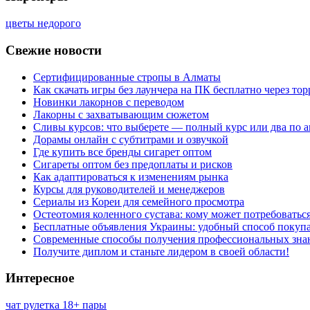
цветы недорого
Свежие новости
Сертифицированные стропы в Алматы
Как скачать игры без лаунчера на ПК бесплатно через тор
Новинки лакорнов с переводом
Лакорны с захватывающим сюжетом
Сливы курсов: что выберете — полный курс или два по 
Дорамы онлайн с субтитрами и озвучкой
Где купить все бренды сигарет оптом
Сигареты оптом без предоплаты и рисков
Как адаптироваться к изменениям рынка
Курсы для руководителей и менеджеров
Сериалы из Кореи для семейного просмотра
Остеотомия коленного сустава: кому может потребоватьс
Бесплатные объявления Украины: удобный способ покупа
Современные способы получения профессиональных зна
Получите диплом и станьте лидером в своей области!
Интересное
чат рулетка 18+ пары