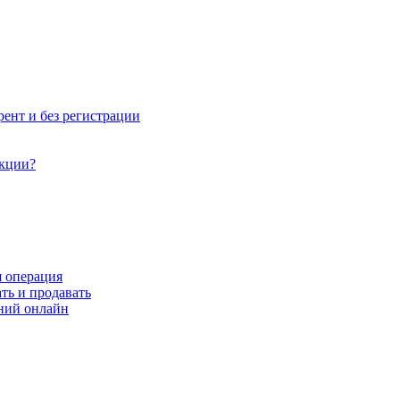
рент и без регистрации
акции?
я операция
ть и продавать
ний онлайн