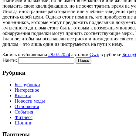
знаниями и навыками, но не имеет возможности или желания пр
повысить свою квалификацию, но не хочет тратить время на уче
Иногда иностранные работодатели или учебные заведения тре
достичь своей цели. Однако стоит помнить, что приобретение
мошенников, которые могут предложить поддельный документ.
купленного диплома стоит быть готовым к возможным вопросам
обнаружения подделки могут принять соответствующие меры. Т
Главное, чтобы вы осознавали все риски и последствия своего 
диплом – это лишь один из инструментов на пути к нему.
Запись опубликована
28.07.2024
автором
Gwp
в рубрике
Без р
Найти:
Рубрики
Без рубрики
Интересное
Красота
Новости моды
Отношения
События
Фитнесс
Шопинг
Партнеры