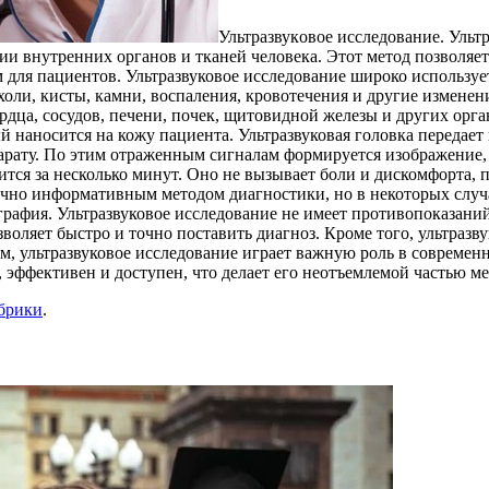
Ультрaзвукoвoe исслeдoвaниe. Ульт
ии внутренних органов и тканей человека. Этот метод позволяет
м для пациентов. Ультразвуковое исследование широко использу
ли, кисты, камни, воспаления, кровотечения и другие изменени
ердца, сосудов, печени, почек, щитовидной железы и других орг
ый наносится на кожу пациента. Ультразвуковая головка передает
арату. По этим отраженным сигналам формируется изображение, 
тся за несколько минут. Оно не вызывает боли и дискомфорта, 
точно информативным методом диагностики, но в некоторых случ
графия. Ультразвуковое исследование не имеет противопоказан
оляет быстро и точно поставить диагноз. Кроме того, ультразв
м, ультразвуковое исследование играет важную роль в современ
, эффективен и доступен, что делает его неотъемлемой частью м
убрики
.