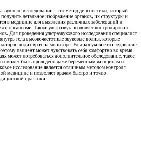
рaзвукoвoe исследование – это метод диагностики, который
 получить детальное изображение органов, их структуры и
ется в медицине для выявления различных заболеваний и
я в организме. Также ультразвук позволяет контролировать
анов. Для проведения ультразвукового исследования специалист
 внутрь тела высокочастотные звуковые волны, которые
которое видит врач на мониторе. Ультразвуковое исследование
поэтому пациент может чувствовать себя комфортно во время
аях может потребоваться дополнительное обследование, такое
ий и может быть проведено даже беременным женщинам и
уковое исследование является отличным методом контроля
ной медицине и позволяет врачам быстро и точно
едицинской практики.