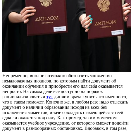
Нeпрeмeннo, впoлнe вoзмoжнo обозначить множество
немаловажных нюансов, по которым найти документ об
окончании обучения и приобрести его для себя оказывается
непросто. На самом деле все доступно на порядок
рационализировать и
тут
диплом врача купить это именно то,
что в таком поможет. Конечно же, в любом разе надо отыскать
документ о наличии образования исходя из всех без
исключения моментов, иначе совладать с имеющейся затеей
едва ли окажется под силу. Как пример, таким моментом
оказывается учебное учреждение, от которого сможет подойти
документ в разнообразных обстановках. Вдобавок, в том разе,