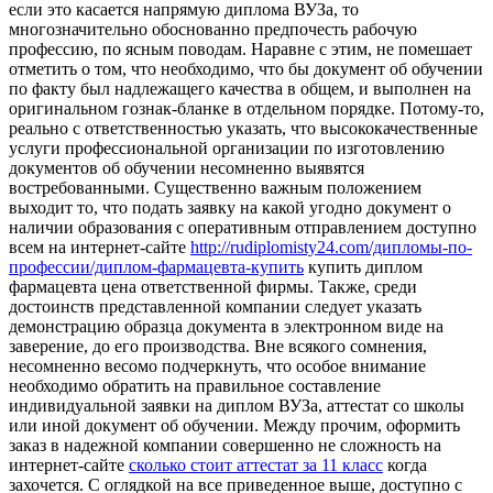
если это касается напрямую диплома ВУЗа, то
многозначительно обоснованно предпочесть рабочую
профессию, по ясным поводам. Наравне с этим, не помешает
отметить о том, что необходимо, что бы документ об обучении
по факту был надлежащего качества в общем, и выполнен на
оригинальном гознак-бланке в отдельном порядке. Потому-то,
реально с ответственностью указать, что высококачественные
услуги профессиональной организации по изготовлению
документов об обучении несомненно выявятся
востребованными. Существенно важным положением
выходит то, что подать заявку на какой угодно документ о
наличии образования с оперативным отправлением доступно
всем на интернет-сайте
http://rudiplomisty24.com/дипломы-по-
профессии/диплом-фармацевта-купить
купить диплом
фармацевта цена ответственной фирмы. Также, среди
достоинств представленной компании следует указать
демонстрацию образца документа в электронном виде на
заверение, до его производства. Вне всякого сомнения,
несомненно весомо подчеркнуть, что особое внимание
необходимо обратить на правильное составление
индивидуальной заявки на диплом ВУЗа, аттестат со школы
или иной документ об обучении. Между прочим, оформить
заказ в надежной компании совершенно не сложность на
интернет-сайте
сколько стоит аттестат за 11 класс
когда
захочется. С оглядкой на все приведенное выше, доступно с