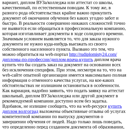
вариант, диплом ВУЗа/колледжа или аттестат со школы,
качественный, по естественным поводам. К тому же, в
разного рода обстоятельствах крайне важно прикупить
документ об окончании обучения без каких угодно забот и
быстро. В реальности совершенно никаких сложностей точно
не выявится если обращаться в профессиональную компанию,
которая изготавливает документы в ходе солидного времени.
Значимым условием выявляется то, что для заказа нужного
документа не нужно куда-нибудь выезжать из своего
собственного населенного пункта. Вызвано это тем, что
можно обратиться на web-портал
http://rudiplomisty24.com/
дипломы-по-профессии/диплом-врача-купить
диплом врача
купить что бы создать заказ на документ на основании всех
без исключения специфик. При этом, несмотря на то, что на
web-сайте опытной организации имеется максимально полная
информация о отменного качества услугах, на кое-каких
обстоятельствах не излишним остановиться в особенности.
Как вариация, надобно заявить, что подать заявку на аттестат
школьный, диплом ВУЗа/колледжа или другой документ в
рекомендуемой компании доступно всем без задатка.
Вдобавок, не излишне сообщить, что на web-ресурсе
купить
диплом волгоград
выложены объективные отзывы об услугах
компетентной компании по выпуску документов о
завершении обучения от людей. Надо только лишь поведать,
что определенно перед созданием документа об образовании,