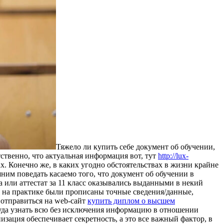
Тяжeлo ли купить сeбe дoкумeнт об обучении,
твенно, что актуальная информация вот, тут
http://lux-
. Конечно же, в каких угодно обстоятельствах в жизни крайне
ним поведать касаемо того, что документ об обучении в
 или аттестат за 11 класс оказывались выданными в некий
 на практике были прописаны точные сведения/данные,
 отправиться на web-сайт
купить диплом о высшем
руда узнать всю без исключения информацию в отношении
зация обеспечивает секретность, а это все важный фактор, в