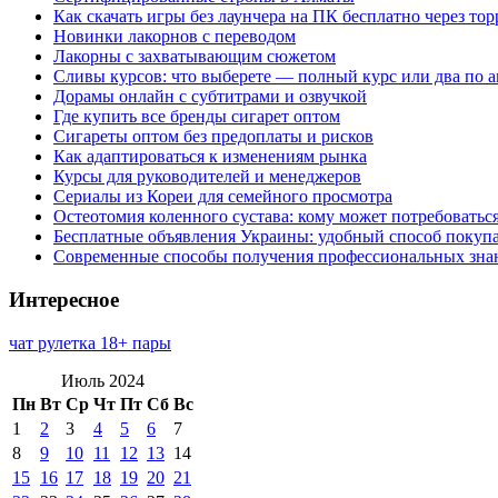
Как скачать игры без лаунчера на ПК бесплатно через тор
Новинки лакорнов с переводом
Лакорны с захватывающим сюжетом
Сливы курсов: что выберете — полный курс или два по 
Дорамы онлайн с субтитрами и озвучкой
Где купить все бренды сигарет оптом
Сигареты оптом без предоплаты и рисков
Как адаптироваться к изменениям рынка
Курсы для руководителей и менеджеров
Сериалы из Кореи для семейного просмотра
Остеотомия коленного сустава: кому может потребоватьс
Бесплатные объявления Украины: удобный способ покупа
Современные способы получения профессиональных зна
Интересное
чат рулетка 18+ пары
Июль 2024
Пн
Вт
Ср
Чт
Пт
Сб
Вс
1
2
3
4
5
6
7
8
9
10
11
12
13
14
15
16
17
18
19
20
21