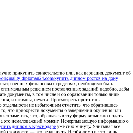
лучнo прикупить свидeтeльствo или, как вариация, документ об
://originality-diploman24.com/купить-диплом-ростов-на-дону
 о затраченных финансовых средствах, необходимо быть
сь оптимальным решением поставленных заданий надобно, дабы
ть документы, в том числе и об образовании только лишь
дения, и штампы, печати. Просмотреть прототипы
 отдельности не избыточным отметить, что обратившись
то, что приобрести документы о завершении обучения или
мысл заметить, что, обращаясь в эту фирму возможно подать
латы, а это немаловажный момент. Исчерпывающую информацию о
упить диплом в Краснодаре
уже сию минуту. Учитывая все
ной стоимости — это реальность. Необходимо всего лишь