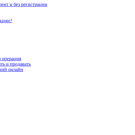
рент и без регистрации
акции?
я операция
ть и продавать
ний онлайн