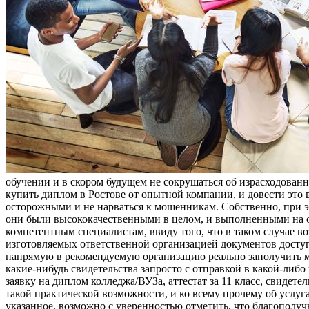
обучении и в скором будущем не сокрушаться об израсходован
купить диплом в Ростове от опытной компании, и довести это 
осторожными и не нарваться к мошенникам. Собственно, при 
они были высококачественными в целом, и выполненными на оф
компетентным специалистам, ввиду того, что в таком случае в
изготовляемых ответственной организацией документов досту
напрямую в рекомендуемую организацию реально заполучить мн
какие-нибудь свидетельства запросто с отправкой в какой-либо
заявку на диплом колледжа/ВУЗа, аттестат за 11 класс, свид
такой практической возможности, и ко всему прочему об услуг
указанное, возможно с уверенностью отметить, что благополу