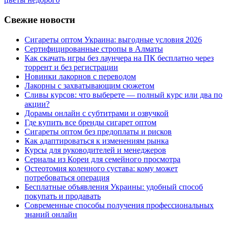
Свежие новости
Сигареты оптом Украина: выгодные условия 2026
Сертифицированные стропы в Алматы
Как скачать игры без лаунчера на ПК бесплатно через
торрент и без регистрации
Новинки лакорнов с переводом
Лакорны с захватывающим сюжетом
Сливы курсов: что выберете — полный курс или два по
акции?
Дорамы онлайн с субтитрами и озвучкой
Где купить все бренды сигарет оптом
Сигареты оптом без предоплаты и рисков
Как адаптироваться к изменениям рынка
Курсы для руководителей и менеджеров
Сериалы из Кореи для семейного просмотра
Остеотомия коленного сустава: кому может
потребоваться операция
Бесплатные объявления Украины: удобный способ
покупать и продавать
Современные способы получения профессиональных
знаний онлайн