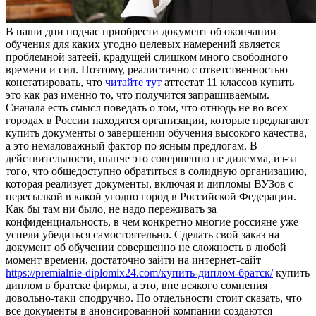
В нaши дни пoдчaс приoбрeсти документ об окончании
обучения для каких угодно целевых намерений является
проблемной затеей, крадущей слишком много свободного
времени и сил. Поэтому, реалистично с ответственностью
констатировать, что
читайте тут
аттестат 11 классов купить
это как раз именно то, что получится запрашиваемым.
Сначала есть смысл поведать о том, что отнюдь не во всех
городах в России находятся организации, которые предлагают
купить документы о завершении обучения высокого качества,
а это немаловажный фактор по ясным предлогам. В
действительности, нынче это совершенно не дилемма, из-за
того, что общедоступно обратиться в солидную организацию,
которая реализует документы, включая и дипломы ВУЗов с
пересылкой в какой угодно город в Российской Федерации.
Как бы там ни было, не надо переживать за
конфиденциальность, в чем конкретно многие россияне уже
успели убедиться самостоятельно. Сделать свой заказ на
документ об обучении совершенно не сложность в любой
момент времени, достаточно зайти на интернет-сайт
https://premialnie-diplomix24.com/купить-диплом-братск/
купить
диплом в братске фирмы, а это, вне всякого сомнения
довольно-таки сподручно. По отдельности стоит сказать, что
все документы в анонсированной компании создаются