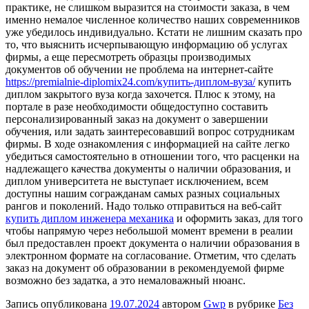
практике, не слишком выразится на стоимости заказа, в чем
именно немалое численное количество наших современников
уже убедилось индивидуально. Кстати не лишним сказать про
то, что выяснить исчерпывающую информацию об услугах
фирмы, а еще пересмотреть образцы производимых
документов об обучении не проблема на интернет-сайте
https://premialnie-diplomix24.com/купить-диплом-вуза/
купить
диплом закрытого вуза когда захочется. Плюс к этому, на
портале в разе необходимости общедоступно составить
персонализированный заказ на документ о завершении
обучения, или задать заинтересовавший вопрос сотрудникам
фирмы. В ходе ознакомления с информацией на сайте легко
убедиться самостоятельно в отношении того, что расценки на
надлежащего качества документы о наличии образования, и
диплом университета не выступает исключением, всем
доступны нашим согражданам самых разных социальных
рангов и поколений. Надо только отправиться на веб-сайт
купить диплом инженера механика
и оформить заказ, для того
чтобы напрямую через небольшой момент времени в реалии
был предоставлен проект документа о наличии образования в
электронном формате на согласование. Отметим, что сделать
заказ на документ об образовании в рекомендуемой фирме
возможно без задатка, а это немаловажный нюанс.
Запись опубликована
19.07.2024
автором
Gwp
в рубрике
Без