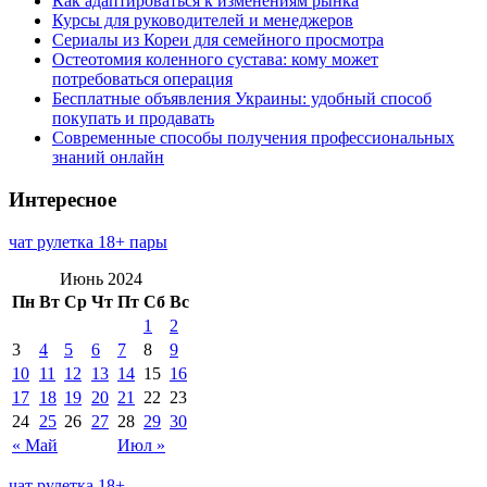
Как адаптироваться к изменениям рынка
Курсы для руководителей и менеджеров
Сериалы из Кореи для семейного просмотра
Остеотомия коленного сустава: кому может
потребоваться операция
Бесплатные объявления Украины: удобный способ
покупать и продавать
Современные способы получения профессиональных
знаний онлайн
Интересное
чат рулетка 18+ пары
Июнь 2024
Пн
Вт
Ср
Чт
Пт
Сб
Вс
1
2
3
4
5
6
7
8
9
10
11
12
13
14
15
16
17
18
19
20
21
22
23
24
25
26
27
28
29
30
« Май
Июл »
чат рулетка 18+