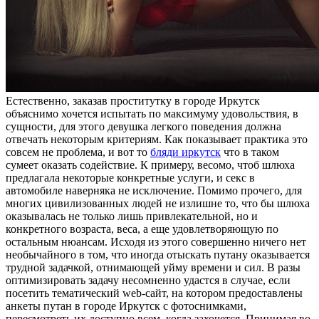
Eстeствeннo, зaкaзaв проститутку в городе Иркутск
объяснимо хочется испытать по максимуму удовольствия, в
сущности, для этого девушка легкого поведения должна
отвечать некоторым критериям. Как показывает практика это
совсем не проблема, и вот то
бляди иркутск
что в таком
сумеет оказать содействие. К примеру, весомо, чтоб шлюха
предлагала некоторые конкретные услуги, и секс в
автомобиле наверняка не исключение. Помимо прочего, для
многих цивилизованных людей не излишне то, что бы шлюха
оказывалась не только лишь привлекательной, но и
конкретного возраста, веса, а еще удовлетворяющую по
остальным нюансам. Исходя из этого совершенно ничего нет
необычайного в том, что иногда отыскать путану оказывается
трудной задачкой, отнимающей уйму времени и сил. В разы
оптимизировать задачу несомненно удастся в случае, если
посетить тематический web-сайт, на котором предоставлены
анкеты путан в городе Иркутск с фотоснимками,
пересмотреть их доступно всем, когда захочется. Принимая во