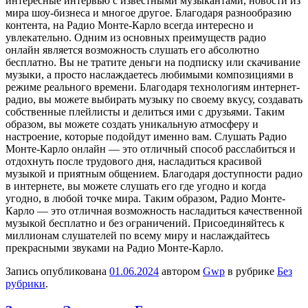
интересные интервью с известными музыкантами, новости из
мира шоу-бизнеса и многое другое. Благодаря разнообразию
контента, на Радио Монте-Карло всегда интересно и
увлекательно. Одним из основных преимуществ радио
онлайн является возможность слушать его абсолютно
бесплатно. Вы не тратите деньги на подписку или скачивание
музыки, а просто наслаждаетесь любимыми композициями в
режиме реального времени. Благодаря технологиям интернет-
радио, вы можете выбирать музыку по своему вкусу, создавать
собственные плейлисты и делиться ими с друзьями. Таким
образом, вы можете создать уникальную атмосферу и
настроение, которые подойдут именно вам. Слушать Радио
Монте-Карло онлайн — это отличный способ расслабиться и
отдохнуть после трудового дня, насладиться красивой
музыкой и приятным общением. Благодаря доступности радио
в интернете, вы можете слушать его где угодно и когда
угодно, в любой точке мира. Таким образом, Радио Монте-
Карло — это отличная возможность насладиться качественной
музыкой бесплатно и без ограничений. Присоединяйтесь к
миллионам слушателей по всему миру и наслаждайтесь
прекрасными звуками на Радио Монте-Карло.
Запись опубликована
01.06.2024
автором
Gwp
в рубрике
Без
рубрики
.