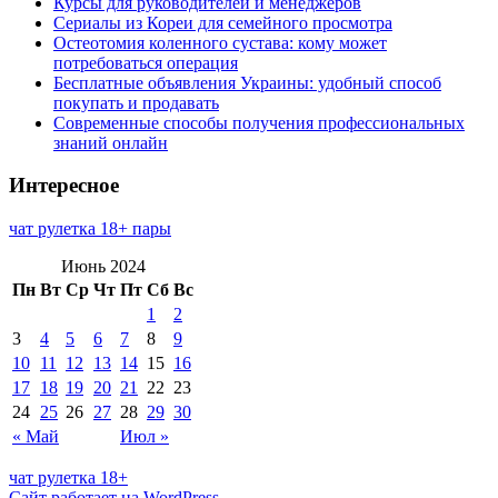
Курсы для руководителей и менеджеров
Сериалы из Кореи для семейного просмотра
Остеотомия коленного сустава: кому может
потребоваться операция
Бесплатные объявления Украины: удобный способ
покупать и продавать
Современные способы получения профессиональных
знаний онлайн
Интересное
чат рулетка 18+ пары
Июнь 2024
Пн
Вт
Ср
Чт
Пт
Сб
Вс
1
2
3
4
5
6
7
8
9
10
11
12
13
14
15
16
17
18
19
20
21
22
23
24
25
26
27
28
29
30
« Май
Июл »
чат рулетка 18+
Сайт работает на WordPress